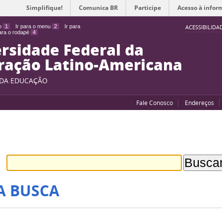
Simplifique!
Comunica BR
Participe
Acesso à infor
do
1
Ir para o menu
2
Ir para
ACESSIBILIDA
para o rodapé
4
rsidade Federal da
ração Latino-Americana
 DA EDUCAÇÃO
Fale Conosco
Endereços
A BUSCA