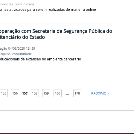
ervidores
,
comunidade
umas atividades para serem realizadas de maneira online
operação com Secretaria de Segurança Pública do
tenciário do Estado
cação
04/05/2020 12h59
esquisa
,
comunidade
educacionais de extensão no ambiente carcerário
155
156
157
158
159
160
...
178
PRÓXIMO »