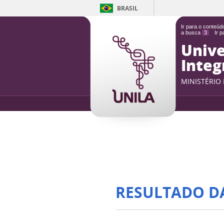
BRASIL
Ir para o conteú
a busca
3
Ir 
Unive
Integ
MINISTÉRIO
RESULTADO D