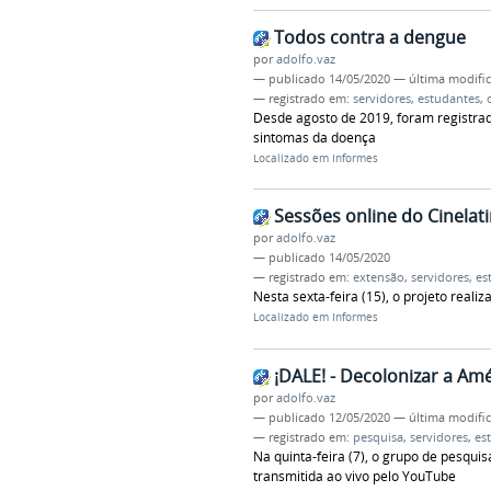
Todos contra a dengue
por
adolfo.vaz
—
publicado
14/05/2020
—
última modifi
— registrado em:
servidores
,
estudantes
,
Desde agosto de 2019, foram registrad
sintomas da doença
Localizado em
Informes
Sessões online do Cinelat
por
adolfo.vaz
—
publicado
14/05/2020
— registrado em:
extensão
,
servidores
,
es
Nesta sexta-feira (15), o projeto real
Localizado em
Informes
¡DALE! - Decolonizar a Am
por
adolfo.vaz
—
publicado
12/05/2020
—
última modifi
— registrado em:
pesquisa
,
servidores
,
es
Na quinta-feira (7), o grupo de pesqui
transmitida ao vivo pelo YouTube