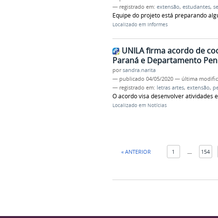
— registrado em:
extensão
,
estudantes
,
s
Equipe do projeto está preparando alg
Localizado em
Informes
UNILA firma acordo de co
Paraná e Departamento Peni
por
sandra.narita
—
publicado
04/05/2020
—
última modifi
— registrado em:
letras artes
,
extensão
,
p
O acordo visa desenvolver atividades 
Localizado em
Notícias
« ANTERIOR
1
...
154