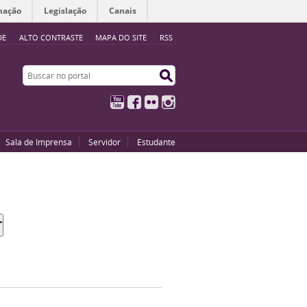
mação
Legislação
Canais
DE
ALTO CONTRASTE
MAPA DO SITE
RSS
Buscar no portal
Buscar no portal
YouTube
Facebook
Flickr
Instagram
Sala de Imprensa
Servidor
Estudante