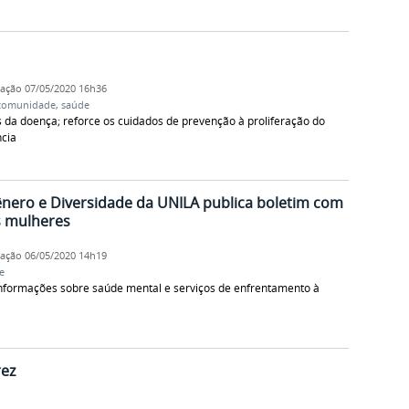
cação
07/05/2020 16h36
comunidade
,
saúde
s da doença; reforce os cuidados de prevenção à proliferação do
ncia
nero e Diversidade da UNILA publica boletim com
s mulheres
cação
06/05/2020 14h19
e
informações sobre saúde mental e serviços de enfrentamento à
rez