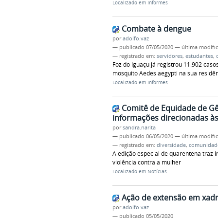
Localizado em
Informes
Combate à dengue
por
adolfo.vaz
—
publicado
07/05/2020
—
última modifi
— registrado em:
servidores
,
estudantes
,
Foz do Iguaçu já registrou 11.902 caso
mosquito Aedes aegypti na sua residê
Localizado em
Informes
Comitê de Equidade de Gê
informações direcionadas à
por
sandra.narita
—
publicado
06/05/2020
—
última modifi
— registrado em:
diversidade
,
comunidad
A edição especial de quarentena traz 
violência contra a mulher
Localizado em
Notícias
Ação de extensão em xad
por
adolfo.vaz
—
publicado
05/05/2020