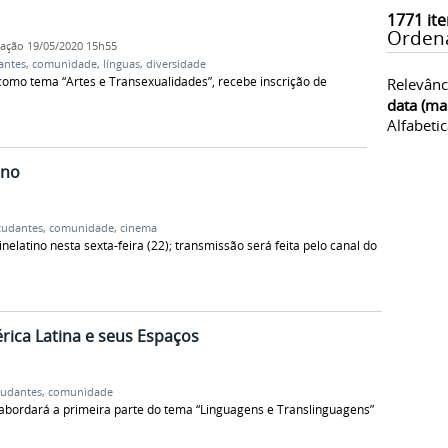
1771
ite
Orden
cação
19/05/2020 15h55
antes
,
comunidade
,
línguas
,
diversidade
como tema “Artes e Transexualidades”, recebe inscrição de
Relevânc
data (ma
Alfabeti
ino
tudantes
,
comunidade
,
cinema
inelatino nesta sexta-feira (22); transmissão será feita pelo canal do
érica Latina e seus Espaços
tudantes
,
comunidade
) abordará a primeira parte do tema “Linguagens e Translinguagens”