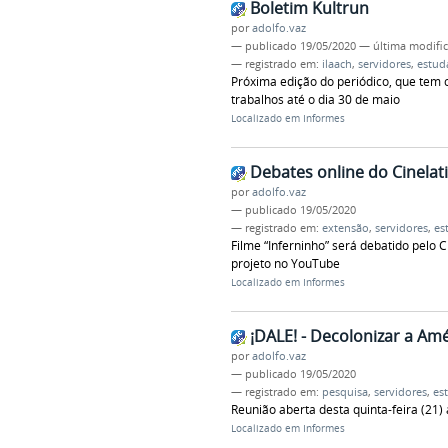
Boletim Kultrun
por
adolfo.vaz
—
publicado
19/05/2020
—
última modifi
— registrado em:
ilaach
,
servidores
,
estud
Próxima edição do periódico, que tem 
trabalhos até o dia 30 de maio
Localizado em
Informes
Debates online do Cinelat
por
adolfo.vaz
—
publicado
19/05/2020
— registrado em:
extensão
,
servidores
,
es
Filme “Inferninho” será debatido pelo C
projeto no YouTube
Localizado em
Informes
¡DALE! - Decolonizar a Am
por
adolfo.vaz
—
publicado
19/05/2020
— registrado em:
pesquisa
,
servidores
,
es
Reunião aberta desta quinta-feira (21
Localizado em
Informes