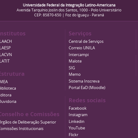
Universidade Federal da Integração Latino-Americana
Avenida Tarquínio Joslin dos Santos, 1000 - Polo Universitário
CEP: 85870-650 | Foz do Iguaçu - Paraná
Institutos
Serviços
ILAACH
Central de Serviços
ILAESP
Correio UNILA
ILACVN
Intercampi
ILATIT
Malote
SIG
Estrutura
Memo
Sistema Inscreva
IMEA
Portal EaD (Moodle)
iblioteca
Editora
Redes sociais
Ouvidoria
Facebook
Conselho e Comissões
Instagram
Linkedin
Órgãos de Deliberação Superior
YouTube
Comissões Institucionais
Flickr