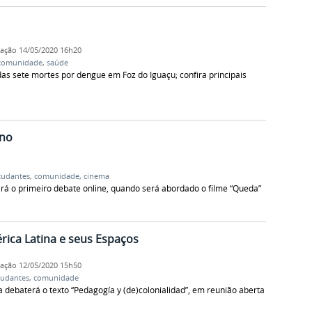
cação
14/05/2020 16h20
comunidade
,
saúde
as sete mortes por dengue em Foz do Iguaçu; confira principais
ino
tudantes
,
comunidade
,
cinema
izará o primeiro debate online, quando será abordado o filme “Queda”
érica Latina e seus Espaços
cação
12/05/2020 15h50
tudantes
,
comunidade
sa debaterá o texto “Pedagogía y (de)colonialidad”, em reunião aberta