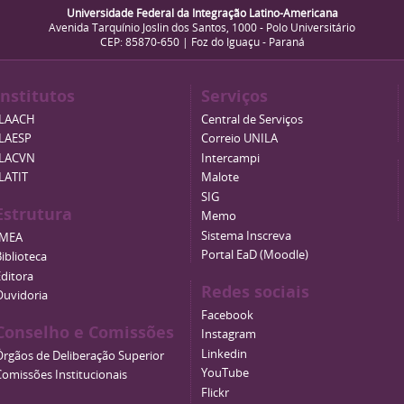
Universidade Federal da Integração Latino-Americana
Avenida Tarquínio Joslin dos Santos, 1000 - Polo Universitário
CEP: 85870-650 | Foz do Iguaçu - Paraná
Institutos
Serviços
ILAACH
Central de Serviços
ILAESP
Correio UNILA
ILACVN
Intercampi
ILATIT
Malote
SIG
Estrutura
Memo
Sistema Inscreva
IMEA
Portal EaD (Moodle)
iblioteca
Editora
Redes sociais
Ouvidoria
Facebook
Conselho e Comissões
Instagram
Linkedin
Órgãos de Deliberação Superior
YouTube
Comissões Institucionais
Flickr