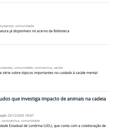
studantes
,
comunidade
eratura já disponíveis no acervo da Biblioteca
tudantes
,
comunidade
,
coronavírus
,
saúde
a série sobre tópicos importantes no cuidado à saúde mental
udos que investiga impacto de animais na cadeia
cação
23/12/2020 15h07
,
coronavírus
,
comunidade
dade Estadual de Londrina (UEL), que conta com a colaboração de