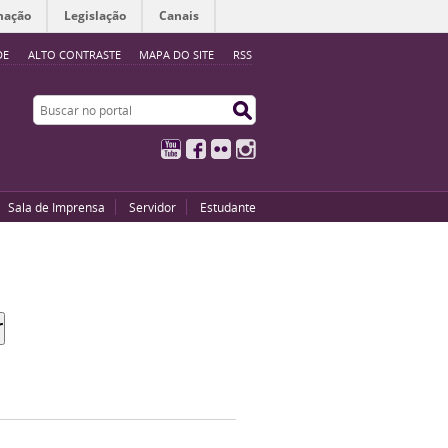
mação
Legislação
Canais
DE
ALTO CONTRASTE
MAPA DO SITE
RSS
Buscar no portal
Buscar no portal
YouTube
Facebook
Flickr
Instagram
Sala de Imprensa
Servidor
Estudante