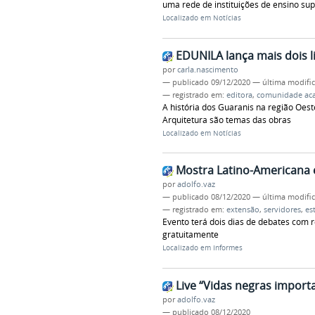
uma rede de instituições de ensino su
Localizado em
Notícias
EDUNILA lança mais dois li
por
carla.nascimento
—
publicado
09/12/2020
—
última modifi
— registrado em:
editora
,
comunidade ac
A história dos Guaranis na região Oest
Arquitetura são temas das obras
Localizado em
Notícias
Mostra Latino-Americana 
por
adolfo.vaz
—
publicado
08/12/2020
—
última modifi
— registrado em:
extensão
,
servidores
,
es
Evento terá dois dias de debates com r
gratuitamente
Localizado em
Informes
Live “Vidas negras import
por
adolfo.vaz
—
publicado
08/12/2020