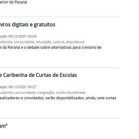
perior do Paraná
vros digitais e gratuitos
cação
09/12/2020 16h04
adêmica
,
comunidade
,
educação
,
cultura
,
arquitetura
e do Paraná e o debate sobre alternativas para o ensino de
e Caribenha de Curtas de Escolas
cação
08/12/2020 16h27
tudantes
,
comunidade
,
integração
,
multiculturalidade
ealizadores e convidados; serão disponibilizados, ainda, sete curtas
am”