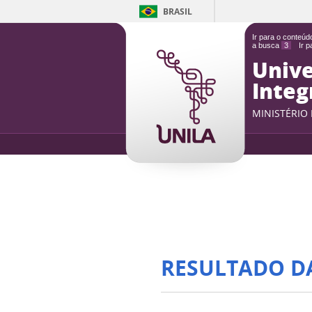
BRASIL
Ir para o conteú
a busca
3
Ir 
Unive
Integ
MINISTÉRIO
RESULTADO D