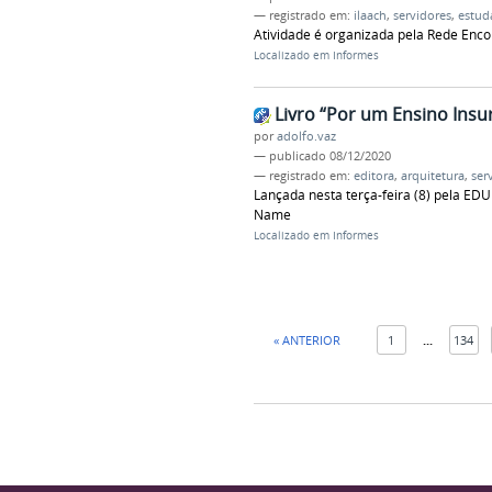
— registrado em:
ilaach
,
servidores
,
estud
Atividade é organizada pela Rede Enco
Localizado em
Informes
Livro “Por um Ensino Ins
por
adolfo.vaz
—
publicado
08/12/2020
— registrado em:
editora
,
arquitetura
,
ser
Lançada nesta terça-feira (8) pela ED
Name
Localizado em
Informes
« ANTERIOR
1
...
134