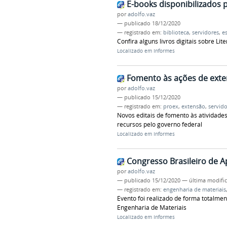
E-books disponibilizados 
por
adolfo.vaz
—
publicado
18/12/2020
— registrado em:
biblioteca
,
servidores
,
e
Confira alguns livros digitais sobre Lit
Localizado em
Informes
Fomento às ações de ext
por
adolfo.vaz
—
publicado
15/12/2020
— registrado em:
proex
,
extensão
,
servido
Novos editais de fomento às atividade
recursos pelo governo federal
Localizado em
Informes
Congresso Brasileiro de A
por
adolfo.vaz
—
publicado
15/12/2020
—
última modifi
— registrado em:
engenharia de materiais
Evento foi realizado de forma totalme
Engenharia de Materiais
Localizado em
Informes