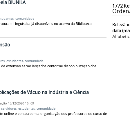
pela BIUNILA
1772
ite
Orden
studantes
,
comunidade
eratura e Linguística já disponíveis no acervo da Biblioteca
Relevânc
data (ma
Alfabeti
ensão
res
,
estudantes
,
comunidade
s de extensão serão lançados conforme disponibilização dos
plicações de Vácuo na Indústria e Ciência
cação
15/12/2020 16h09
,
servidores
,
estudantes
,
comunidade
nte online e contou com a organização dos professores do curso de