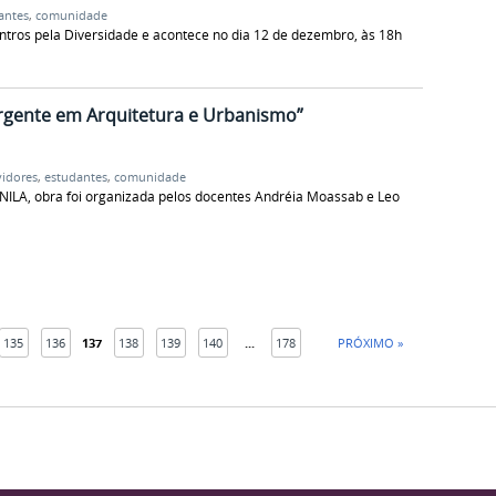
antes
,
comunidade
ntros pela Diversidade e acontece no dia 12 de dezembro, às 18h
urgente em Arquitetura e Urbanismo”
vidores
,
estudantes
,
comunidade
UNILA, obra foi organizada pelos docentes Andréia Moassab e Leo
135
136
137
138
139
140
...
178
PRÓXIMO »