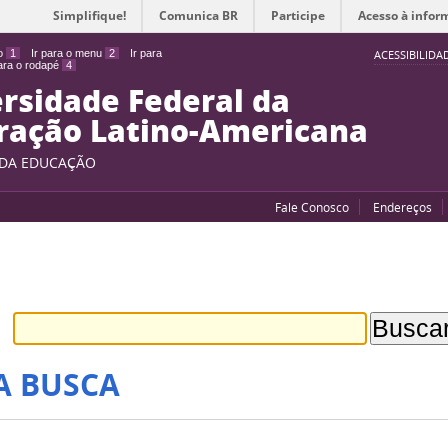
Simplifique!
Comunica BR
Participe
Acesso à infor
do
1
Ir para o menu
2
Ir para
ACESSIBILIDA
para o rodapé
4
rsidade Federal da
ração Latino-Americana
 DA EDUCAÇÃO
Fale Conosco
Endereços
A BUSCA