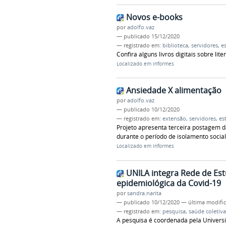
Novos e-books
por
adolfo.vaz
—
publicado
15/12/2020
— registrado em:
biblioteca
,
servidores
,
e
Confira alguns livros digitais sobre lit
Localizado em
Informes
Ansiedade X alimentação
por
adolfo.vaz
—
publicado
10/12/2020
— registrado em:
extensão
,
servidores
,
es
Projeto apresenta terceira postagem d
durante o período de isolamento social
Localizado em
Informes
UNILA integra Rede de Est
epidemiológica da Covid-19
por
sandra.narita
—
publicado
10/12/2020
—
última modifi
— registrado em:
pesquisa
,
saúde coletiva
A pesquisa é coordenada pela Universi