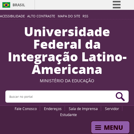
BRASIL
Simplifique!
ACESSIBILIDADE
ALTO CONTRASTE
MAPA DO SITE
RSS
Comunica BR
Universidade
Participe
Federal da
Acesso à informação
Integração Latino-
Legislação
Americana
Canais
MINISTÉRIO DA EDUCAÇÃO
Buscar no portal
Bus
Fale Conosco
Endereços
Sala de Imprensa
Servidor
Estudante