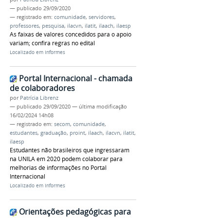
—
publicado
29/09/2020
— registrado em:
comunidade
,
servidores
,
professores
,
pesquisa
,
ilacvn
,
ilatit
,
ilaach
,
ilaesp
As faixas de valores concedidos para o apoio
variam; confira regras no edital
Localizado em
Informes
Portal Internacional - chamada
de colaboradores
por
Patrícia Librenz
—
publicado
29/09/2020
—
última modificação
16/02/2024 14h08
— registrado em:
secom
,
comunidade
,
estudantes
,
graduação
,
proint
,
ilaach
,
ilacvn
,
ilatit
,
ilaesp
Estudantes não brasileiros que ingressaram
na UNILA em 2020 podem colaborar para
melhorias de informações no Portal
Internacional
Localizado em
Informes
Orientações pedagógicas para