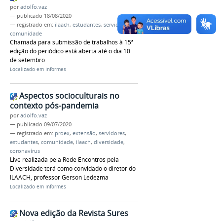
por
adolfo.vaz
—
publicado
18/08/2020
— registrado em:
ilaach
,
estudantes
,
servidores
,
comunidade
Chamada para submissão de trabalhos à 15ª
edição do periódico está aberta até o dia 10
de setembro
Localizado em
Informes
Aspectos socioculturais no
contexto pós-pandemia
por
adolfo.vaz
—
publicado
09/07/2020
— registrado em:
proex
,
extensão
,
servidores
,
estudantes
,
comunidade
,
ilaach
,
diversidade
,
coronavírus
Live realizada pela Rede Encontros pela
Diversidade terá como convidado o diretor do
ILAACH, professor Gerson Ledezma
Localizado em
Informes
Nova edição da Revista Sures