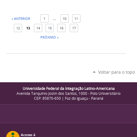
« ANTERIOR
1
...
10
11
12
13
14
15
16
17
PRÓXIMO »
Voltar para o topo
Universidade Federal da Integração Latino-Americana
Avenida Tarquínio Joslin dos Santos, 1000 - Polo Universitário
CEP: 85870-650 | Foz do Iguaçu - Paraná