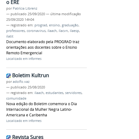
o ERE
por
Patrícia Librenz
—
publicado
25/09/2020
—
última modificação
25/09/2020 14h04
— registrado em:
prograd
,
ensino
,
graduação
,
professores
,
coronavirus
,
ilaach
,
ilacvn
,
ilaesp
,
ilatit
Documento elaborado pela PROGRAD traz
orientações aos docentes sobre o Ensino
Remoto Emergencial
Localizado em
Informes
Boletim Kultrun
por
adolfo.vaz
—
publicado
25/08/2020
— registrado em:
ilaach
,
estudantes
,
servidores
,
comunidade
Nova edição do Boletim comemora o Dia
Internacional da Mulher Negra Latino-
Americana e Caribenha
Localizado em
Informes
Revista Sures