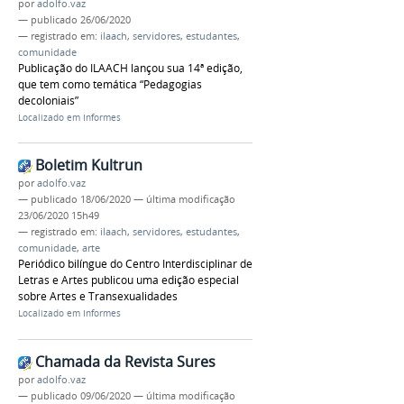
por
adolfo.vaz
—
publicado
26/06/2020
— registrado em:
ilaach
,
servidores
,
estudantes
,
comunidade
Publicação do ILAACH lançou sua 14ª edição,
que tem como temática “Pedagogias
decoloniais”
Localizado em
Informes
Boletim Kultrun
por
adolfo.vaz
—
publicado
18/06/2020
—
última modificação
23/06/2020 15h49
— registrado em:
ilaach
,
servidores
,
estudantes
,
comunidade
,
arte
Periódico bilíngue do Centro Interdisciplinar de
Letras e Artes publicou uma edição especial
sobre Artes e Transexualidades
Localizado em
Informes
Chamada da Revista Sures
por
adolfo.vaz
—
publicado
09/06/2020
—
última modificação