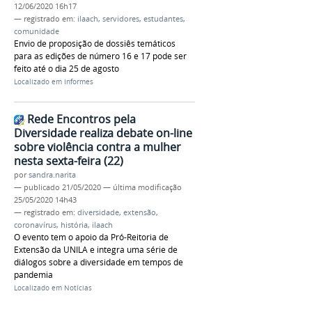
12/06/2020 16h17
— registrado em:
ilaach
,
servidores
,
estudantes
,
comunidade
Envio de proposição de dossiês temáticos
para as edições de número 16 e 17 pode ser
feito até o dia 25 de agosto
Localizado em
Informes
Rede Encontros pela
Diversidade realiza debate on-line
sobre violência contra a mulher
nesta sexta-feira (22)
por
sandra.narita
—
publicado
21/05/2020
—
última modificação
25/05/2020 14h43
— registrado em:
diversidade
,
extensão
,
coronavírus
,
história
,
ilaach
O evento tem o apoio da Pró-Reitoria de
Extensão da UNILA e integra uma série de
diálogos sobre a diversidade em tempos de
pandemia
Localizado em
Notícias