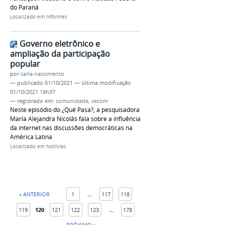
do Paraná
Localizado em
Informes
Governo eletrônico e
ampliação da participação
popular
por
carla.nascimento
—
publicado
01/10/2021
—
última modificação
01/10/2021 18h37
— registrado em:
comunidade
,
secom
Neste episódio do ¿Qué Pasa?, a pesquisadora
María Alejandra Nicolás fala sobre a influência
da internet nas discussões democráticas na
América Latina
Localizado em
Notícias
« ANTERIOR
1
...
117
118
119
120
121
122
123
...
178
PRÓXIMO »