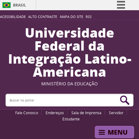
BRASIL
Simplifique!
ACESSIBILIDADE
ALTO CONTRASTE
MAPA DO SITE
RSS
Comunica BR
Universidade
Participe
Federal da
Acesso à informação
Integração Latino-
Legislação
Americana
Canais
MINISTÉRIO DA EDUCAÇÃO
Buscar no portal
Bus
Fale Conosco
Endereços
Sala de Imprensa
Servidor
Estudante