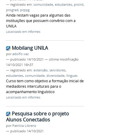
— registrado em:
comunidade
,
estudantes
,
proint
,
prograd
,
prppg
Ainda restam vagas para algumas das
instituições que possuem convênio com a
UNILA
Localizado em
Informes
Mobilang UNILA
por
adolfo.vaz
—
publicado
14/10/2021
—
última modificação
14/10/2021 16h37
— registrado em:
extensão
,
servidores
,
estudantes
,
comunidade
,
diversidade
,
línguas
Curso tem como objetivo a formação inicial de
mediadores interculturais para o
acompanhamento linguístico
Localizado em
Informes
Pesquisa sobre o projeto
Alunos Conectados
por
Patrícia Librenz
—
publicado
14/10/2021