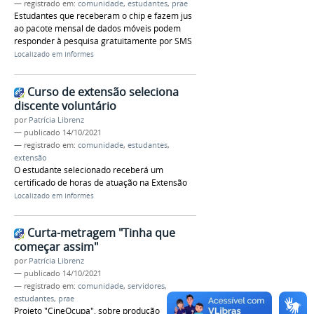
— registrado em:
comunidade
,
estudantes
,
prae
Estudantes que receberam o chip e fazem jus
ao pacote mensal de dados móveis podem
responder à pesquisa gratuitamente por SMS
Localizado em
Informes
Curso de extensão seleciona
discente voluntário
por
Patrícia Librenz
—
publicado
14/10/2021
— registrado em:
comunidade
,
estudantes
,
extensão
O estudante selecionado receberá um
certificado de horas de atuação na Extensão
Localizado em
Informes
Curta-metragem "Tinha que
começar assim"
por
Patrícia Librenz
—
publicado
14/10/2021
— registrado em:
comunidade
,
servidores
,
estudantes
,
prae
Projeto "CineOcupa", sobre produção