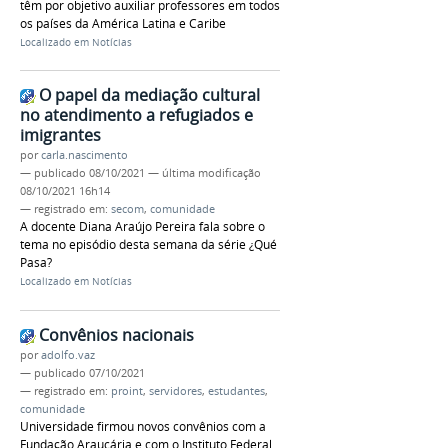
têm por objetivo auxiliar professores em todos
os países da América Latina e Caribe
Localizado em
Notícias
O papel da mediação cultural
no atendimento a refugiados e
imigrantes
por
carla.nascimento
—
publicado
08/10/2021
—
última modificação
08/10/2021 16h14
— registrado em:
secom
,
comunidade
A docente Diana Araújo Pereira fala sobre o
tema no episódio desta semana da série ¿Qué
Pasa?
Localizado em
Notícias
Convênios nacionais
por
adolfo.vaz
—
publicado
07/10/2021
— registrado em:
proint
,
servidores
,
estudantes
,
comunidade
Universidade firmou novos convênios com a
Fundação Araucária e com o Instituto Federal