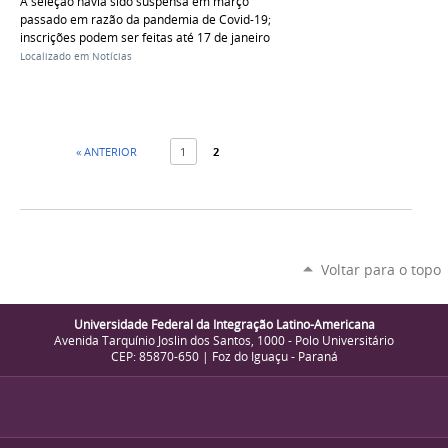
A seleção havia sido suspensa em março
passado em razão da pandemia de Covid-19;
inscrições podem ser feitas até 17 de janeiro
Localizado em
Notícias
« ANTERIOR
1
2
Voltar para o topo
Universidade Federal da Integração Latino-Americana
Avenida Tarquínio Joslin dos Santos, 1000 - Polo Universitário
CEP: 85870-650 | Foz do Iguaçu - Paraná