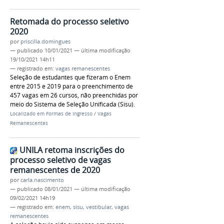
Retomada do processo seletivo
2020
por
priscilla.domingues
—
publicado
10/01/2021
—
última modificação
19/10/2021 14h11
— registrado em:
vagas remanescentes
Seleção de estudantes que fizeram o Enem
entre 2015 e 2019 para o preenchimento de
457 vagas em 26 cursos, não preenchidas por
meio do Sistema de Seleção Unificada (Sisu).
Localizado em
Formas de Ingresso
/
Vagas
Remanescentes
UNILA retoma inscrições do
processo seletivo de vagas
remanescentes de 2020
por
carla.nascimento
—
publicado
08/01/2021
—
última modificação
09/02/2021 14h19
— registrado em:
enem
,
sisu
,
vestibular
,
vagas
remanescentes