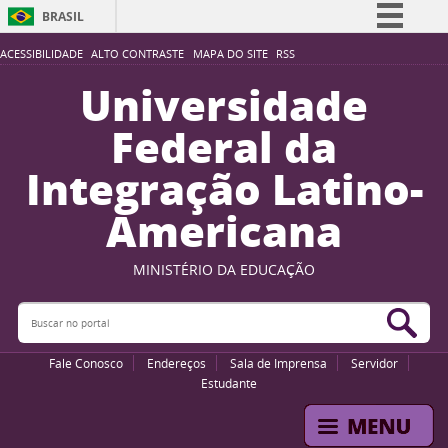
BRASIL
Simplifique!
ACESSIBILIDADE
ALTO CONTRASTE
MAPA DO SITE
RSS
Comunica BR
Universidade
Participe
Federal da
Acesso à informação
Integração Latino-
Legislação
Americana
Canais
MINISTÉRIO DA EDUCAÇÃO
Buscar no portal
Bus
Fale Conosco
Endereços
Sala de Imprensa
Servidor
Estudante