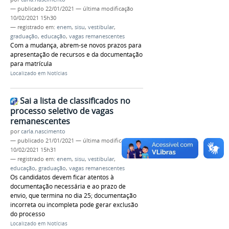
—
publicado
22/01/2021
—
última modificação
10/02/2021 15h30
— registrado em:
enem
,
sisu
,
vestibular
,
graduação
,
educação
,
vagas remanescentes
Com a mudança, abrem-se novos prazos para
apresentação de recursos e da documentação
para matrícula
Localizado em
Notícias
Sai a lista de classificados no
processo seletivo de vagas
remanescentes
por
carla.nascimento
—
publicado
21/01/2021
—
última modificação
10/02/2021 15h31
— registrado em:
enem
,
sisu
,
vestibular
,
educação
,
graduação
,
vagas remanescentes
Os candidatos devem ficar atentos à
documentação necessária e ao prazo de
envio, que termina no dia 25; documentação
incorreta ou incompleta pode gerar exclusão
do processo
Localizado em
Notícias