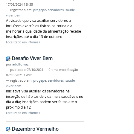
17/09/2024 18h35
— registrado em:
progepe
,
servidores
,
saúde
,
viver bem
Atividade que visa auxiliar servidores a
incluírem exercícios físicos na rotina e a
melhorar a qualidade da alimentação recebe
inscrições até o dia 13 de outubro.
Localizado em
Informes
Desafio Viver Bem
por
adolfo.vaz
—
publicado
07/10/2021
—
última modificação
07/10/2021 17h01
— registrado em:
progepe
,
servidores
,
saúde
,
viver bem
Iniciativa visa auxiliar os servidores na
inserção de hábitos de vida mais saudáveis no
dia a dia; inscrições podem ser feitas até o
próximo dia 12
Localizado em
Informes
Dezembro Vermelho