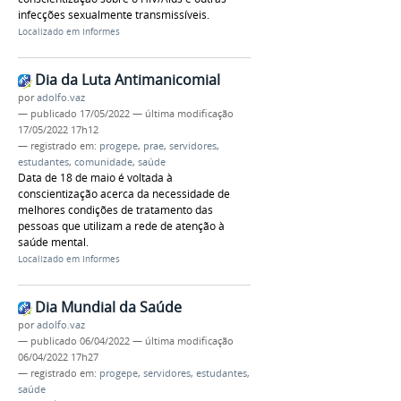
infecções sexualmente transmissíveis.
Localizado em
Informes
Dia da Luta Antimanicomial
por
adolfo.vaz
—
publicado
17/05/2022
—
última modificação
17/05/2022 17h12
— registrado em:
progepe
,
prae
,
servidores
,
estudantes
,
comunidade
,
saúde
Data de 18 de maio é voltada à
conscientização acerca da necessidade de
melhores condições de tratamento das
pessoas que utilizam a rede de atenção à
saúde mental.
Localizado em
Informes
Dia Mundial da Saúde
por
adolfo.vaz
—
publicado
06/04/2022
—
última modificação
06/04/2022 17h27
— registrado em:
progepe
,
servidores
,
estudantes
,
saúde