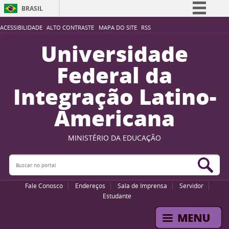
BRASIL
Simplifique!
ACESSIBILIDADE
ALTO CONTRASTE
MAPA DO SITE
RSS
Comunica BR
Universidade
Participe
Federal da
Acesso à informação
Integração Latino-
Legislação
Americana
Canais
MINISTÉRIO DA EDUCAÇÃO
Buscar no portal
Bus
Fale Conosco
Endereços
Sala de Imprensa
Servidor
Estudante