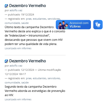
Dezembro Vermelho
por
adolfo.vaz
—
publicado
19/12/2024
— registrado em:
prae
,
estudantes
,
servidores
,
comunidade
,
saúde
Último texto da campanha Dezembro
Vermelho deste ano explica o que é o conceito
de “Indetectável = Intransmissível”,
destacando que pessoas que vivem com HIV
podem ter uma qualidade de vida plena.
Localizado em
Informes
Dezembro Vermelho
por
adolfo.vaz
—
publicado
12/12/2024
—
última modificação
12/12/2024 16h17
— registrado em:
prae
,
estudantes
,
servidores
,
comunidade
,
saúde
Segundo texto da campanha Dezembro
Vermelho aborda as estratégias de prevenção
ao HIV.
Localizado em
Informes