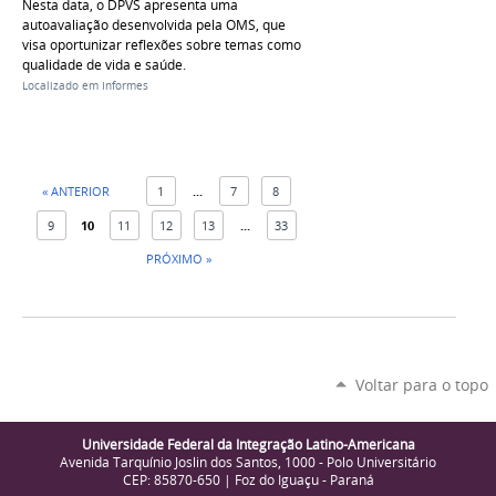
Nesta data, o DPVS apresenta uma
autoavaliação desenvolvida pela OMS, que
visa oportunizar reflexões sobre temas como
qualidade de vida e saúde.
Localizado em
Informes
« ANTERIOR
1
...
7
8
9
10
11
12
13
...
33
PRÓXIMO »
Voltar para o topo
Universidade Federal da Integração Latino-Americana
Avenida Tarquínio Joslin dos Santos, 1000 - Polo Universitário
CEP: 85870-650 | Foz do Iguaçu - Paraná