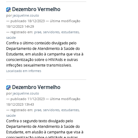
Dezembro Vermelho
por
jacqueline.couto
—
publicado
18/12/2023
—
última modificação
18/12/2023 14h29
— registrado em:
prae
,
servidores
,
estudantes
,
saúde
Confira o último conteúdo divulgado pelo
Departamento de Atendimento à Saúde do
Estudante, em alusão à campanha que visa à
conscientização sobre o HIV/Aids e outras
infecções sexualmente transmissíveis.
Localizado em
Informes
Dezembro Vermelho
por
jacqueline.couto
—
publicado
11/12/2023
—
última modificação
18/12/2023 13h43
— registrado em:
prae
,
servidores
,
estudantes
,
saúde
Confira o segundo texto divulgado pelo
Departamento de Atendimento à Saúde do
Estudante, em alusão à campanha que visa à
conscientização sobre o HIV/Aids e outras