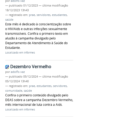
por
adolfo.vaz
—
publicado
01/12/2023
—
última modificação
18/12/2023 13h43
— registrado em:
prae
,
servidores
,
estudantes
,
saúde
Este mês é dedicado à conscientização sobre
o HIV/Aids e outras infecções sexualmente
transmissíveis. Confira o primeiro texto em
alusão à campanha divulgado pelo
Departamento de Atendimento à Saúde do
Estudante.
Localizado em
Informes
Dezembro Vermelho
por
adolfo.vaz
—
publicado
05/12/2024
—
última modificação
05/12/2024 13h40
— registrado em:
prae
,
estudantes
,
servidores
,
comunidade
,
saúde
Confira o primeiro conteúdo divulgado pelo
DEAS sobre a campanha Dezembro Vermelho,
mês internacional de luta contra a Aids.
Localizado em
Informes