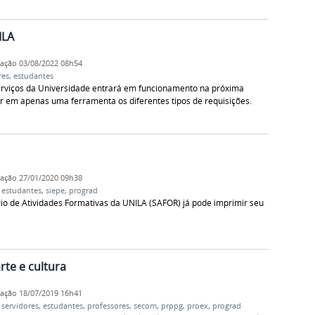
ILA
cação
03/08/2022 08h54
res
,
estudantes
serviços da Universidade entrará em funcionamento na próxima
ar em apenas uma ferramenta os diferentes tipos de requisições.
cação
27/01/2020 09h38
,
estudantes
,
siepe
,
prograd
o de Atividades Formativas da UNILA (SAFOR) já pode imprimir seu
te e cultura
cação
18/07/2019 16h41
,
servidores
,
estudantes
,
professores
,
secom
,
prppg
,
proex
,
prograd