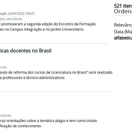
521
iten
Orden
cação
24/04/2025 19h47
tes
,
servidores
 promoveram a segunda edição do Encontro de Formação
Relevânc
es no Campus Integração e no Jardim Universitário.
Data (ma
alfabeti
icas docentes no Brasil
dores
texto de reforma dos cursos de Licenciatura no Brasil” será realizado
a professores e técnico-administrativos.
vidores
z orientações sobre a temática plágio e tem como intuito
 fixação de conhecimento.