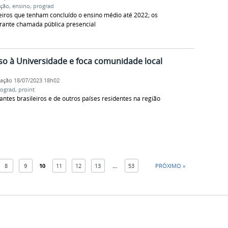
ção
,
ensino
,
prograd
geiros que tenham concluído o ensino médio até 2022; os
urante chamada pública presencial
so à Universidade e foca comunidade local
cação
18/07/2023 18h02
rograd
,
proint
ntes brasileiros e de outros países residentes na região
8
9
10
11
12
13
...
53
PRÓXIMO »