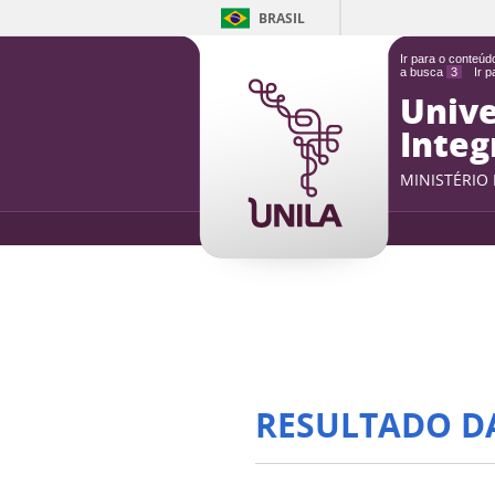
BRASIL
Ir para o conteú
a busca
3
Ir 
Unive
Integ
MINISTÉRIO
RESULTADO D