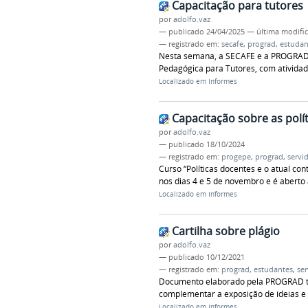
Capacitação para tutores
por
adolfo.vaz
—
publicado
24/04/2025
—
última modifi
— registrado em:
secafe
,
prograd
,
estudan
Nesta semana, a SECAFE e a PROGRAD
Pedagógica para Tutores, com atividad
Localizado em
Informes
Capacitação sobre as polít
por
adolfo.vaz
—
publicado
18/10/2024
— registrado em:
progepe
,
prograd
,
servi
Curso “Políticas docentes e o atual con
nos dias 4 e 5 de novembro e é aberto 
Localizado em
Informes
Cartilha sobre plágio
por
adolfo.vaz
—
publicado
10/12/2021
— registrado em:
prograd
,
estudantes
,
ser
Documento elaborado pela PROGRAD tra
complementar a exposição de ideias e
Localizado em
Informes