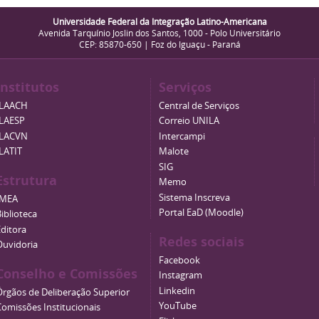
Universidade Federal da Integração Latino-Americana
Avenida Tarquínio Joslin dos Santos, 1000 - Polo Universitário
CEP: 85870-650 | Foz do Iguaçu - Paraná
Institutos
Serviços
ILAACH
Central de Serviços
ILAESP
Correio UNILA
ILACVN
Intercampi
ILATIT
Malote
SIG
Estrutura
Memo
Sistema Inscreva
IMEA
Portal EaD (Moodle)
iblioteca
Editora
Redes sociais
Ouvidoria
Facebook
Conselho e Comissões
Instagram
Linkedin
Órgãos de Deliberação Superior
YouTube
Comissões Institucionais