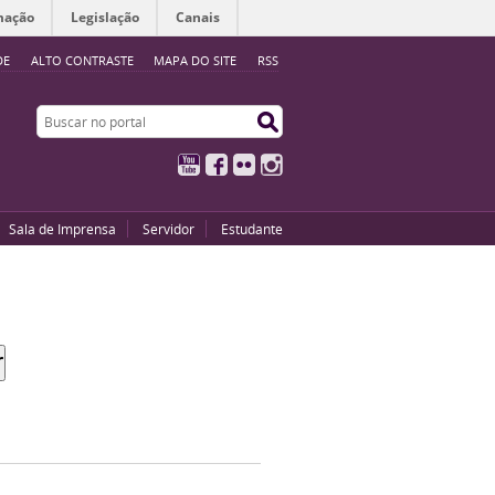
mação
Legislação
Canais
DE
ALTO CONTRASTE
MAPA DO SITE
RSS
Buscar no portal
Buscar no portal
YouTube
Facebook
Flickr
Instagram
Sala de Imprensa
Servidor
Estudante