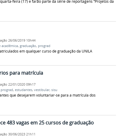
uarta-feira (17) e farão parte da série de reportagens “Projetos da
cação
26/06/2019 10h44
 acadêmica
,
graduação
,
prograd
atriculados em qualquer curso de graduação da UNILA
ios para matrícula
cação
22/01/2020 09h17
,
prograd
,
estudantes
,
vestibular
,
sisu
dantes que desejarem voluntariar-se para a matrícula dos
ce 483 vagas em 25 cursos de graduação
cação
30/06/2023 21h11