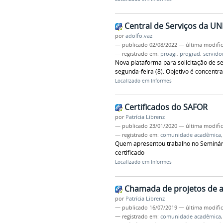
Central de Serviços da UN
por
adolfo.vaz
—
publicado
02/08/2022
—
última modifi
— registrado em:
proagi
,
prograd
,
servido
Nova plataforma para solicitação de 
segunda-feira (8). Objetivo é concentr
Localizado em
Informes
Certificados do SAFOR
por
Patrícia Librenz
—
publicado
23/01/2020
—
última modifi
— registrado em:
comunidade acadêmica
Quem apresentou trabalho no Seminári
certificado
Localizado em
Informes
Chamada de projetos de ar
por
Patrícia Librenz
—
publicado
16/07/2019
—
última modifi
— registrado em:
comunidade acadêmica