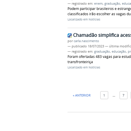
— registrado em:
enem
,
graduação
,
educa
Podem participar brasileiros e estran
classificados irão escolher as vagas d
Localizado em
Notícias
Chamadão simplifica aces
por
carla.nascimento
—
publicado
18/07/2023
—
última modifi
— registrado em:
graduação
,
educação
,
p
Foram ofertadas 483 vagas para estuda
transfronteiriça
Localizado em
Notícias
« ANTERIOR
1
...
7