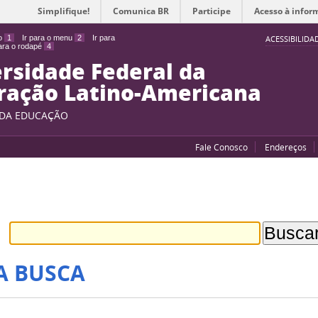
Simplifique!
Comunica BR
Participe
Acesso à infor
do
1
Ir para o menu
2
Ir para
ACESSIBILIDA
para o rodapé
4
rsidade Federal da
ração Latino-Americana
 DA EDUCAÇÃO
Fale Conosco
Endereços
A BUSCA