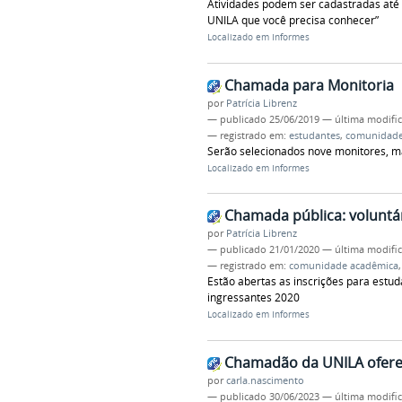
Atividades podem ser cadastradas até q
UNILA que você precisa conhecer”
Localizado em
Informes
Chamada para Monitoria
por
Patrícia Librenz
—
publicado
25/06/2019
—
última modifi
— registrado em:
estudantes
,
comunidade
Serão selecionados nove monitores, m
Localizado em
Informes
Chamada pública: voluntár
por
Patrícia Librenz
—
publicado
21/01/2020
—
última modifi
— registrado em:
comunidade acadêmica
Estão abertas as inscrições para estu
ingressantes 2020
Localizado em
Informes
Chamadão da UNILA ofere
por
carla.nascimento
—
publicado
30/06/2023
—
última modifi