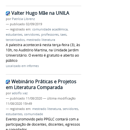
Valter Hugo Mãe na UNILA
por
Patrícia Librenz
—
publicado
02/09/2019
— registrado em:
comunidade acadêmica
,
estudantes
,
servidores
,
professores
,
taes
,
terceirizados
,
mestrado literatura
A palestra acontecerá nesta terça-feira (3), às
10h, no Auditório Martina, na Unidade Jardim
Universitário. O evento é gratuito e aberto ao
público
Localizado em
Informes
Webinário Práticas e Projetos
em Literatura Comparada
por
adolfo.vaz
—
publicado
11/08/2020
—
última modificação
11/08/2020 15h49
— registrado em:
mestrado literatura
,
servidores
,
estudantes
,
comunidade
Evento promovido pelo PPGLC contará com a
participação de docentes, discentes, egressos
e convidados