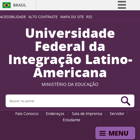
BRASIL
Simplifique!
ACESSIBILIDADE
ALTO CONTRASTE
MAPA DO SITE
RSS
Comunica BR
Universidade
Participe
Federal da
Acesso à informação
Integração Latino-
Legislação
Americana
Canais
MINISTÉRIO DA EDUCAÇÃO
Buscar no portal
Bus
Fale Conosco
Endereços
Sala de Imprensa
Servidor
Estudante