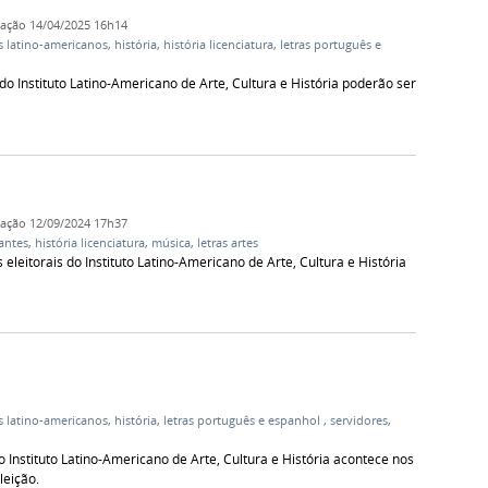
cação
14/04/2025 16h14
 latino-americanos
,
história
,
história licenciatura
,
letras português e
do Instituto Latino-Americano de Arte, Cultura e História poderão ser
cação
12/09/2024 17h37
antes
,
história licenciatura
,
música
,
letras artes
leitorais do Instituto Latino-Americano de Arte, Cultura e História
 latino-americanos
,
história
,
letras português e espanhol
,
servidores
,
o Instituto Latino-Americano de Arte, Cultura e História acontece nos
leição.