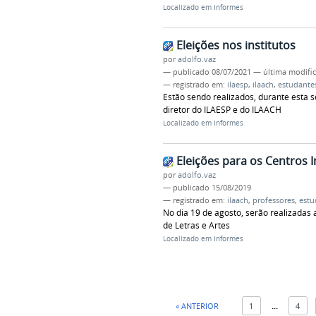
Localizado em
Informes
Eleições nos institutos
por
adolfo.vaz
—
publicado
08/07/2021
—
última modifi
— registrado em:
ilaesp
,
ilaach
,
estudante
Estão sendo realizados, durante esta s
diretor do ILAESP e do ILAACH
Localizado em
Informes
Eleições para os Centros I
por
adolfo.vaz
—
publicado
15/08/2019
— registrado em:
ilaach
,
professores
,
estu
No dia 19 de agosto, serão realizadas 
de Letras e Artes
Localizado em
Informes
« ANTERIOR
1
...
4