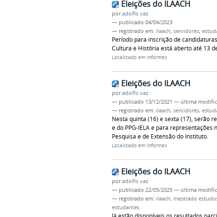
Eleições do ILAACH
por
adolfo.vaz
—
publicado
04/04/2023
— registrado em:
ilaach
,
servidores
,
estud
Período para inscrição de candidaturas
Cultura e História está aberto até 13 de
Localizado em
Informes
Eleições do ILAACH
por
adolfo.vaz
—
publicado
13/12/2021
—
última modifi
— registrado em:
ilaach
,
servidores
,
estud
Nesta quinta (16) e sexta (17), serão 
e do PPG-IELA e para representações 
Pesquisa e de Extensão do Instituto.
Localizado em
Informes
Eleições do ILAACH
por
adolfo.vaz
—
publicado
22/05/2025
—
última modifi
— registrado em:
ilaach
,
mestrado estudos
estudantes
Já estão disponíveis os resultados parc