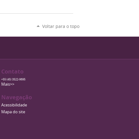
Voltar para o topo
Contato
+55 (45) 3522-9695
Mais>>
Navegação
Acessibilidade
Mapa do site