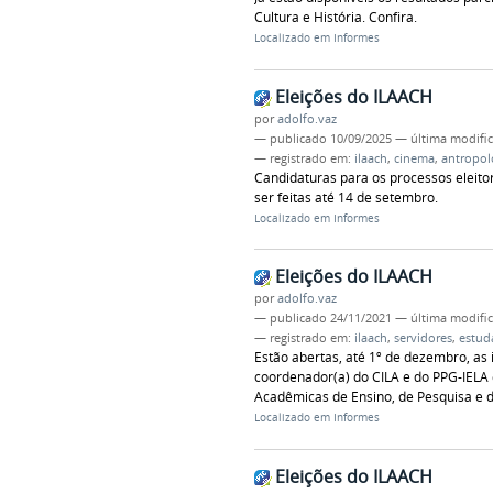
Cultura e História. Confira.
Localizado em
Informes
Eleições do ILAACH
por
adolfo.vaz
—
publicado
10/09/2025
—
última modifi
— registrado em:
ilaach
,
cinema
,
antropol
Candidaturas para os processos eleitor
ser feitas até 14 de setembro.
Localizado em
Informes
Eleições do ILAACH
por
adolfo.vaz
—
publicado
24/11/2021
—
última modifi
— registrado em:
ilaach
,
servidores
,
estud
Estão abertas, até 1º de dezembro, as 
coordenador(a) do CILA e do PPG-IELA
Acadêmicas de Ensino, de Pesquisa e de
Localizado em
Informes
Eleições do ILAACH