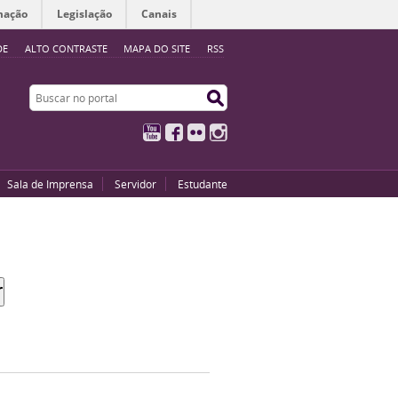
mação
Legislação
Canais
DE
ALTO CONTRASTE
MAPA DO SITE
RSS
Buscar no portal
Buscar no portal
YouTube
Facebook
Flickr
Instagram
Sala de Imprensa
Servidor
Estudante