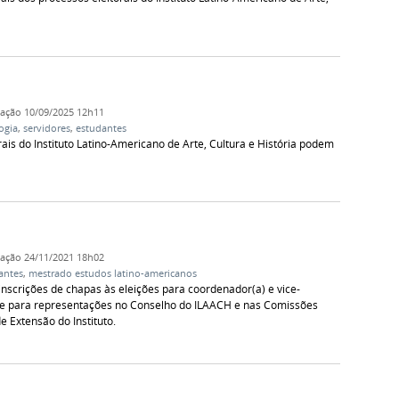
cação
10/09/2025 12h11
ogia
,
servidores
,
estudantes
ais do Instituto Latino-Americano de Arte, Cultura e História podem
cação
24/11/2021 18h02
antes
,
mestrado estudos latino-americanos
inscrições de chapas às eleições para coordenador(a) e vice-
 e para representações no Conselho do ILAACH e nas Comissões
 Extensão do Instituto.