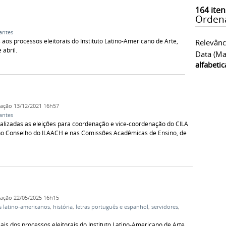
164
iten
Orden
antes
 aos processos eleitorais do Instituto Latino-Americano de Arte,
Relevânc
 abril.
Data (ma
alfabeti
cação
13/12/2021 16h57
antes
realizadas as eleições para coordenação e vice-coordenação do CILA
no Conselho do ILAACH e nas Comissões Acadêmicas de Ensino, de
cação
22/05/2025 16h15
 latino-americanos
,
história
,
letras português e espanhol
,
servidores
,
iais dos processos eleitorais do Instituto Latino-Americano de Arte,