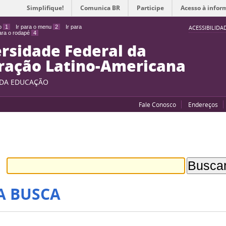
Simplifique!
Comunica BR
Participe
Acesso à infor
do
1
Ir para o menu
2
Ir para
ACESSIBILIDA
para o rodapé
4
rsidade Federal da
ração Latino-Americana
 DA EDUCAÇÃO
Fale Conosco
Endereços
A BUSCA