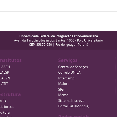
Universidade Federal da Integração Latino-Americana
Avenida Tarquínio Joslin dos Santos, 1000 - Polo Universitário
CEP: 85870-650 | Foz do Iguaçu - Paraná
Institutos
Serviços
ILAACH
Central de Serviços
ILAESP
Correio UNILA
ILACVN
Intercampi
ILATIT
Malote
SIG
Estrutura
Memo
Sistema Inscreva
IMEA
Portal EaD (Moodle)
iblioteca
Editora
Redes sociais