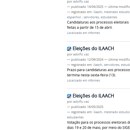
por
adolfo.vaz
—
publicado
14/04/2025
—
última modifi
— registrado em:
ilaach
,
mestrado estudos
espanhol
,
servidores
,
estudantes
Candidaturas aos processos eleitorais 
feitas a partir de 15 de abril.
Localizado em
Informes
Eleições do ILAACH
por
adolfo.vaz
—
publicado
12/09/2024
—
última modifi
— registrado em:
ilaach
,
servidores
,
estud
Prazo para candidaturas aos processos e
termina nesta sexta-feira (13).
Localizado em
Informes
Eleições do ILAACH
por
adolfo.vaz
—
publicado
16/05/2025
— registrado em:
ilaach
,
mestrado estudos
estudantes
Votação para os processos eleitorais d
dias 19 e 20 de maio, por meio do SIGE