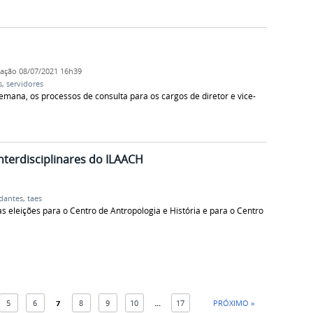
cação
08/07/2021 16h39
s
,
servidores
emana, os processos de consulta para os cargos de diretor e vice-
nterdisciplinares do ILAACH
dantes
,
taes
as eleições para o Centro de Antropologia e História e para o Centro
5
6
7
8
9
10
...
17
PRÓXIMO »