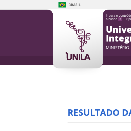
BRASIL
Ir para o conteú
a busca
3
Ir 
Unive
Integ
MINISTÉRIO
RESULTADO D