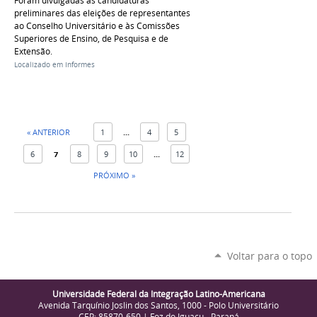
Foram divulgadas as candidaturas
preliminares das eleições de representantes
ao Conselho Universitário e às Comissões
Superiores de Ensino, de Pesquisa e de
Extensão.
Localizado em
Informes
« ANTERIOR
1
...
4
5
6
7
8
9
10
...
12
PRÓXIMO »
Voltar para o topo
Universidade Federal da Integração Latino-Americana
Avenida Tarquínio Joslin dos Santos, 1000 - Polo Universitário
CEP: 85870-650 | Foz do Iguaçu - Paraná