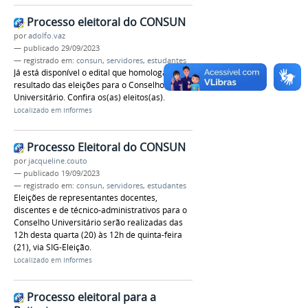
Processo eleitoral do CONSUN
por
adolfo.vaz
—
publicado
29/09/2023
— registrado em:
consun
,
servidores
,
estudantes
Já está disponível o edital que homologa o
resultado das eleições para o Conselho
Universitário. Confira os(as) eleitos(as).
Localizado em
Informes
Processo Eleitoral do CONSUN
por
jacqueline.couto
—
publicado
19/09/2023
— registrado em:
consun
,
servidores
,
estudantes
Eleições de representantes docentes,
discentes e de técnico-administrativos para o
Conselho Universitário serão realizadas das
12h desta quarta (20) às 12h de quinta-feira
(21), via SIG-Eleição.
Localizado em
Informes
Processo eleitoral para a