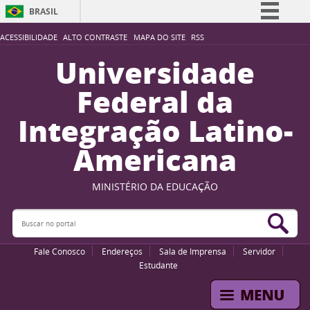
BRASIL
Simplifique!
ACESSIBILIDADE
ALTO CONTRASTE
MAPA DO SITE
RSS
Comunica BR
Universidade
Participe
Federal da
Acesso à informação
Integração Latino-
Legislação
Americana
Canais
MINISTÉRIO DA EDUCAÇÃO
Buscar no portal
Bus
Fale Conosco
Endereços
Sala de Imprensa
Servidor
Estudante