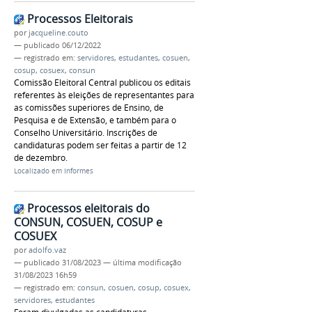
Processos Eleitorais
por
jacqueline.couto
—
publicado
06/12/2022
— registrado em:
servidores
,
estudantes
,
cosuen
,
cosup
,
cosuex
,
consun
Comissão Eleitoral Central publicou os editais
referentes às eleições de representantes para
as comissões superiores de Ensino, de
Pesquisa e de Extensão, e também para o
Conselho Universitário. Inscrições de
candidaturas podem ser feitas a partir de 12
de dezembro.
Localizado em
Informes
Processos eleitorais do
CONSUN, COSUEN, COSUP e
COSUEX
por
adolfo.vaz
—
publicado
31/08/2023
—
última modificação
31/08/2023 16h59
— registrado em:
consun
,
cosuen
,
cosup
,
cosuex
,
servidores
,
estudantes