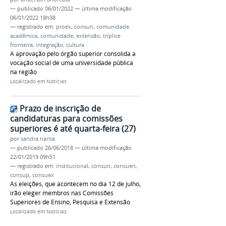
—
publicado
06/01/2022
—
última modificação
06/01/2022 18h38
— registrado em:
proex
,
consun
,
comunidade
acadêmica
,
comunidade
,
extensão
,
tríplice
fronteira
,
integração
,
cultura
A aprovação pelo órgão superior consolida a
vocação social de uma universidade pública
na região
Localizado em
Notícias
Prazo de inscrição de
candidaturas para comissões
superiores é até quarta-feira (27)
por
sandra.narita
—
publicado
26/06/2018
—
última modificação
22/01/2019 09h51
— registrado em:
institucional
,
consun
,
consuen
,
consup
,
consuex
As eleições, que acontecem no dia 12 de julho,
irão eleger membros nas Comissões
Superiores de Ensino, Pesquisa e Extensão
Localizado em
Notícias