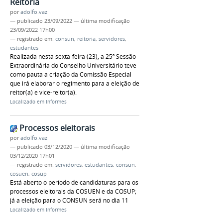
Reitoria
por
adolfo.vaz
—
publicado
23/09/2022
—
última modificação
23/09/2022 17h00
— registrado em:
consun
,
reitoria
,
servidores
,
estudantes
Realizada nesta sexta-feira (23), a 25ª Sessão
Extraordinária do Conselho Universitário teve
como pauta a criação da Comissão Especial
que irá elaborar o regimento para a eleição de
reitor(a) e vice-reitor(a).
Localizado em
Informes
Processos eleitorais
por
adolfo.vaz
—
publicado
03/12/2020
—
última modificação
03/12/2020 17h01
— registrado em:
servidores
,
estudantes
,
consun
,
cosuen
,
cosup
Está aberto o período de candidaturas para os
processos eleitorais da COSUEN e da COSUP;
já a eleição para o CONSUN será no dia 11
Localizado em
Informes