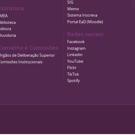
SIG
Estrutura
Memo
Sistema Inscreva
IMEA
Portal EaD (Moodle)
iblioteca
Editora
Redes sociais
Ouvidoria
Facebook
Conselho e Comissões
Instagram
Linkedin
Órgãos de Deliberação Superior
YouTube
Comissões Institucionais
Flickr
TikTok
Spotify