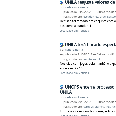
UNILA reajusta valores de 
por
carla.nascimento
—
publicado
24/05/2022
—
última modifi
— registrado em:
estudantes
,
prae
,
gestão
Decisão foi tomada em conjunto com os
assistência estudantil
Localizado em
Notícias
UNILA terá horário especi
por
sandra.narita
—
publicado
21/06/2018
—
última modifi
— registrado em:
institucional
,
Nos dias com jogos pela manhã, o exped
encerram às 13h
Localizado em
Notícias
UNOPS encerra processo l
UNILA
por
carla.nascimento
—
publicado
29/05/2025
—
última modifi
— registrado em:
campus arandu
,
instituc
Empresas selecionadas começarão a o