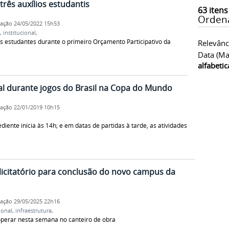
três auxílios estudantis
63
itens
Orden
cação
24/05/2022 15h53
,
institucional
,
 estudantes durante o primeiro Orçamento Participativo da
Relevânc
Data (ma
alfabeti
al durante jogos do Brasil na Copa do Mundo
cação
22/01/2019 10h15
iente inicia às 14h; e em datas de partidas à tarde, as atividades
icitatório para conclusão do novo campus da
cação
29/05/2025 22h16
ional
,
infraestrutura
,
perar nesta semana no canteiro de obra