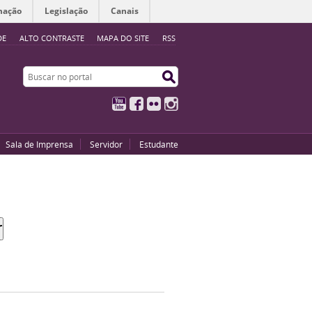
mação
Legislação
Canais
DE
ALTO CONTRASTE
MAPA DO SITE
RSS
Buscar no portal
Buscar no portal
YouTube
Facebook
Flickr
Instagram
Sala de Imprensa
Servidor
Estudante