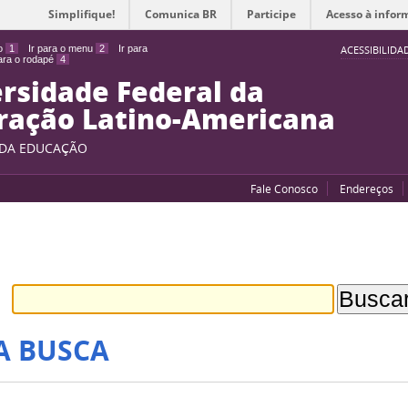
Simplifique!
Comunica BR
Participe
Acesso à infor
do
1
Ir para o menu
2
Ir para
ACESSIBILIDA
para o rodapé
4
rsidade Federal da
ração Latino-Americana
 DA EDUCAÇÃO
Fale Conosco
Endereços
A BUSCA