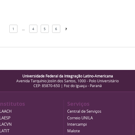
1
...
4
5
6
7
Universidade Federal da Integração Latino-Americana
Avenida Tarquínio Joslin dos Santos, 1000 - Polo Universitário
CEP: 85870-650 | Foz do Iguaçu - Paraná
Institutos
Serviços
ILAACH
Central de Serviços
ILAESP
Correio UNILA
ILACVN
Intercampi
ILATIT
Malote