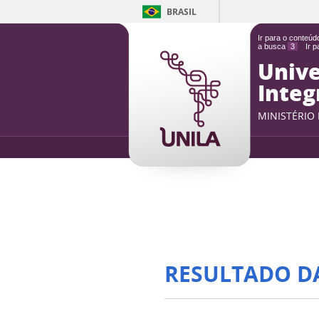
BRASIL
Ir para o conteú
a busca
3
Ir 
Unive
Integ
MINISTÉRIO
RESULTADO D