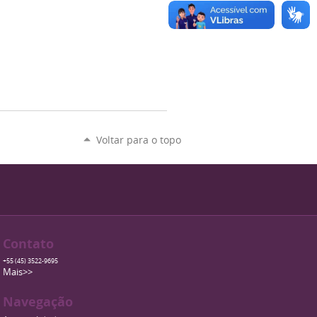
Voltar para o topo
Contato
+55 (45) 3522-9695
Mais>>
Navegação