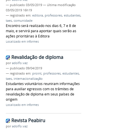
—
publicado
03/05/2019
—
última modificação
03/05/2019 16h19
— registrado em:
editora
,
professores
,
estudantes
,
taes
,
comunidade
Encontro será realizado nos dias 6, 7 e 8 de
maio, e servirá para apontar quais serão as
ações prioritárias à Editora
Localizado em
Informes
Revalidação de diploma
por
adolfo.vaz
—
publicado
09/04/2019
— registrado em:
proint
,
professores
,
estudantes
,
taes
,
internacionalização
Estudantes voluntários reuniram informações
para auxiliar egressos com os trâmites de
revalidação de diploma em seus países de
origem
Localizado em
Informes
Revista Peabiru
por
adolfo.vaz