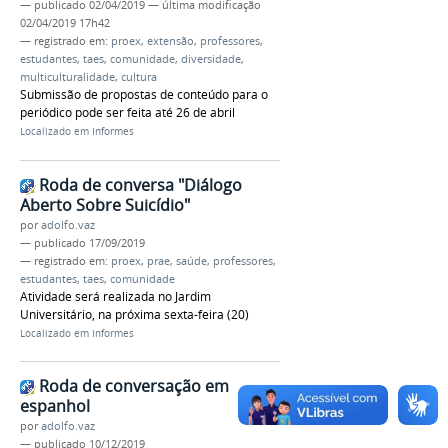
—
publicado
02/04/2019
—
última modificação
02/04/2019 17h42
— registrado em:
proex
,
extensão
,
professores
,
estudantes
,
taes
,
comunidade
,
diversidade
,
multiculturalidade
,
cultura
Submissão de propostas de conteúdo para o
periódico pode ser feita até 26 de abril
Localizado em
Informes
Roda de conversa "Diálogo
Aberto Sobre Suicídio"
por
adolfo.vaz
—
publicado
17/09/2019
— registrado em:
proex
,
prae
,
saúde
,
professores
,
estudantes
,
taes
,
comunidade
Atividade será realizada no Jardim
Universitário, na próxima sexta-feira (20)
Localizado em
Informes
Roda de conversação em
espanhol
por
adolfo.vaz
—
publicado
10/12/2019