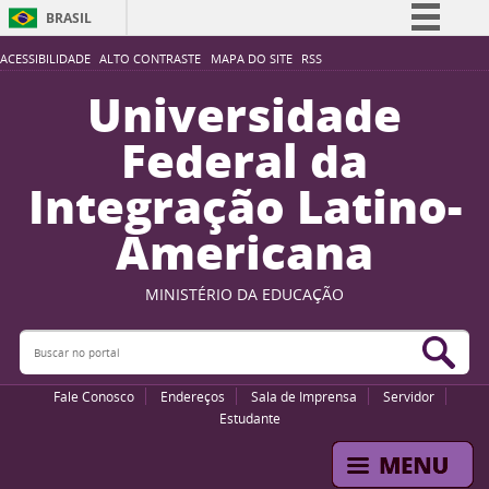
BRASIL
Simplifique!
ACESSIBILIDADE
ALTO CONTRASTE
MAPA DO SITE
RSS
Comunica BR
Universidade
Participe
Federal da
Acesso à informação
Integração Latino-
Legislação
Americana
Canais
MINISTÉRIO DA EDUCAÇÃO
Buscar no portal
Bus
Fale Conosco
Endereços
Sala de Imprensa
Servidor
Estudante