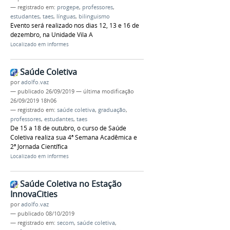
— registrado em:
progepe
,
professores
,
estudantes
,
taes
,
línguas
,
bilinguismo
Evento será realizado nos dias 12, 13 e 16 de
dezembro, na Unidade Vila A
Localizado em
Informes
Saúde Coletiva
por
adolfo.vaz
—
publicado
26/09/2019
—
última modificação
26/09/2019 18h06
— registrado em:
saúde coletiva
,
graduação
,
professores
,
estudantes
,
taes
De 15 a 18 de outubro, o curso de Saúde
Coletiva realiza sua 4ª Semana Acadêmica e
2ª Jornada Científica
Localizado em
Informes
Saúde Coletiva no Estação
InnovaCities
por
adolfo.vaz
—
publicado
08/10/2019
— registrado em:
secom
,
saúde coletiva
,