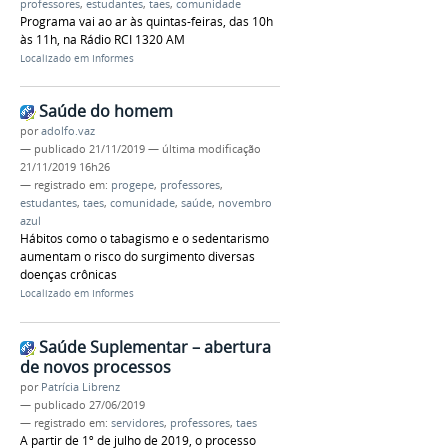
professores
,
estudantes
,
taes
,
comunidade
Programa vai ao ar às quintas-feiras, das 10h
às 11h, na Rádio RCI 1320 AM
Localizado em
Informes
Saúde do homem
por
adolfo.vaz
—
publicado
21/11/2019
—
última modificação
21/11/2019 16h26
— registrado em:
progepe
,
professores
,
estudantes
,
taes
,
comunidade
,
saúde
,
novembro
azul
Hábitos como o tabagismo e o sedentarismo
aumentam o risco do surgimento diversas
doenças crônicas
Localizado em
Informes
Saúde Suplementar – abertura
de novos processos
por
Patrícia Librenz
—
publicado
27/06/2019
— registrado em:
servidores
,
professores
,
taes
A partir de 1º de julho de 2019, o processo