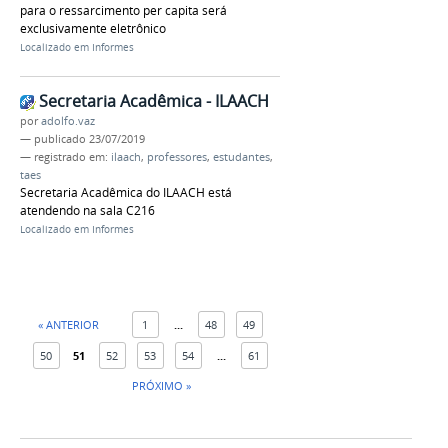
para o ressarcimento per capita será
exclusivamente eletrônico
Localizado em
Informes
Secretaria Acadêmica - ILAACH
por
adolfo.vaz
—
publicado
23/07/2019
— registrado em:
ilaach
,
professores
,
estudantes
,
taes
Secretaria Acadêmica do ILAACH está
atendendo na sala C216
Localizado em
Informes
« ANTERIOR
1
...
48
49
50
51
52
53
54
...
61
PRÓXIMO »