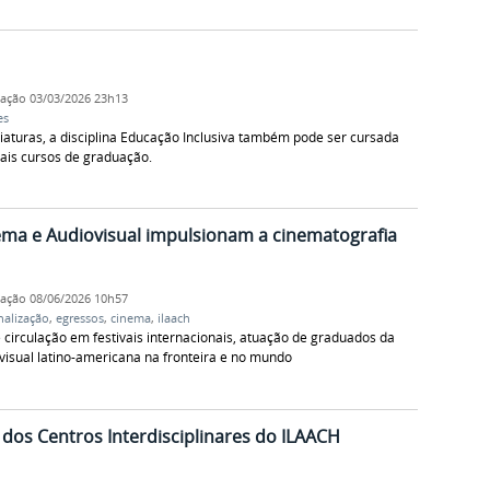
cação
03/03/2026 23h13
es
iaturas, a disciplina Educação Inclusiva também pode ser cursada
ais cursos de graduação.
ema e Audiovisual impulsionam a cinematografia
cação
08/06/2026 10h57
nalização
,
egressos
,
cinema
,
ilaach
irculação em festivais internacionais, atuação de graduados da
visual latino-americana na fronteira e no mundo
dos Centros Interdisciplinares do ILAACH