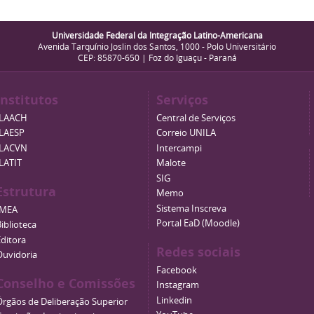
Universidade Federal da Integração Latino-Americana
Avenida Tarquínio Joslin dos Santos, 1000 - Polo Universitário
CEP: 85870-650 | Foz do Iguaçu - Paraná
Institutos
Serviços
ILAACH
Central de Serviços
ILAESP
Correio UNILA
ILACVN
Intercampi
ILATIT
Malote
SIG
Estrutura
Memo
Sistema Inscreva
IMEA
Portal EaD (Moodle)
iblioteca
Editora
Redes sociais
Ouvidoria
Facebook
Conselho e Comissões
Instagram
Linkedin
Órgãos de Deliberação Superior