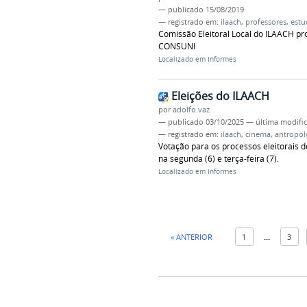
—
publicado
15/08/2019
— registrado em:
ilaach
,
professores
,
estu
Comissão Eleitoral Local do ILAACH pr
CONSUNI
Localizado em
Informes
Eleições do ILAACH
por
adolfo.vaz
—
publicado
03/10/2025
—
última modifi
— registrado em:
ilaach
,
cinema
,
antropol
Votação para os processos eleitorais do
na segunda (6) e terça-feira (7).
Localizado em
Informes
« ANTERIOR
1
...
3