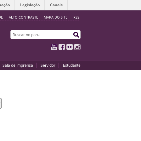
mação
Legislação
Canais
DE
ALTO CONTRASTE
MAPA DO SITE
RSS
Buscar no portal
Buscar no portal
YouTube
Facebook
Flickr
Instagram
Sala de Imprensa
Servidor
Estudante