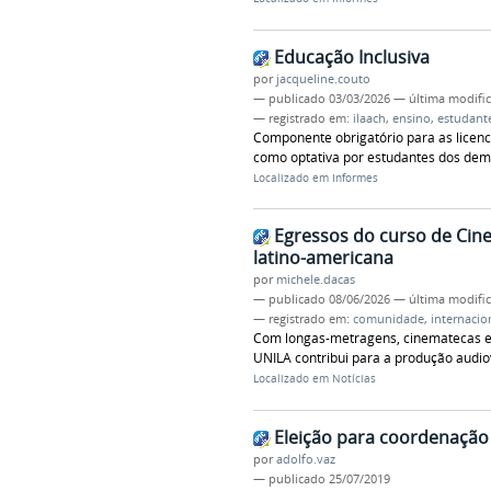
Educação Inclusiva
por
jacqueline.couto
—
publicado
03/03/2026
—
última modifi
— registrado em:
ilaach
,
ensino
,
estudant
Componente obrigatório para as licenc
como optativa por estudantes dos dem
Localizado em
Informes
Egressos do curso de Cin
latino-americana
por
michele.dacas
—
publicado
08/06/2026
—
última modifi
— registrado em:
comunidade
,
internacio
Com longas-metragens, cinematecas e c
UNILA contribui para a produção audio
Localizado em
Notícias
Eleição para coordenação 
por
adolfo.vaz
—
publicado
25/07/2019