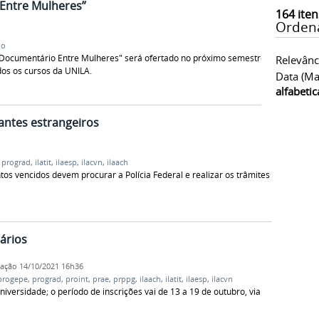
 Entre Mulheres”
164
iten
Orden
no
"Documentário Entre Mulheres" será ofertado no próximo semestre
Relevânc
dos os cursos da UNILA.
Data (ma
alfabeti
ntes estrangeiros
,
prograd
,
ilatit
,
ilaesp
,
ilacvn
,
ilaach
s vencidos devem procurar a Polícia Federal e realizar os trâmites
iários
cação
14/10/2021 16h36
progepe
,
prograd
,
proint
,
prae
,
prppg
,
ilaach
,
ilatit
,
ilaesp
,
ilacvn
versidade; o período de inscrições vai de 13 a 19 de outubro, via