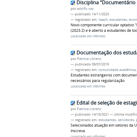
Disciplina “Documentário
por
adolfo.vaz
—
publicado
14/11/2023
— registrado em:
ilaach
,
estudantes
,
ensi
Novo componente curricular optativo 
(2023.2) e é aberto a estudantes de to
Localizado em
Informes
Documentação dos estuda
por
Patrícia Librenz
—
publicado
09/07/2019
— registrado em:
comunidade acadêmica
Estudantes estrangeiros com documento
necessários para regularização
Localizado em
Informes
Edital de seleção de estag
por
Patrícia Librenz
—
publicado
14/10/2021
—
última modifi
— registrado em:
estudantes
,
servidores
,
Selecionados atuação em setores da Uni
Inscreva
Localizado em
Informes