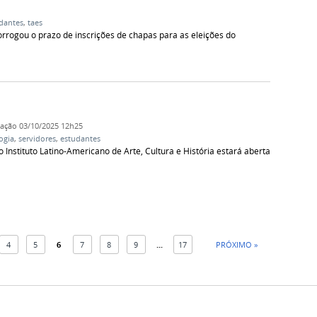
dantes
,
taes
orrogou o prazo de inscrições de chapas para as eleições do
cação
03/10/2025 12h25
ogia
,
servidores
,
estudantes
 Instituto Latino-Americano de Arte, Cultura e História estará aberta
4
5
6
7
8
9
...
17
PRÓXIMO »