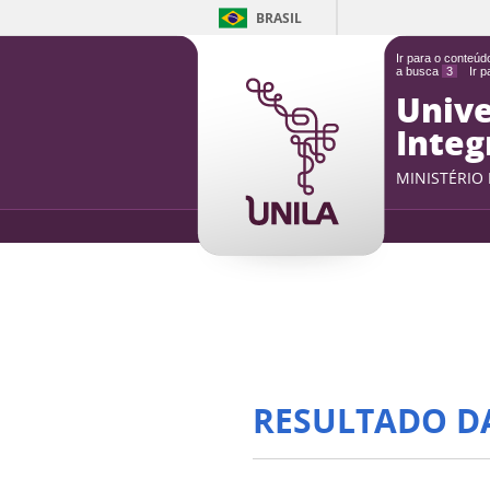
BRASIL
Ir para o conteú
a busca
3
Ir 
Unive
Integ
MINISTÉRIO
RESULTADO D