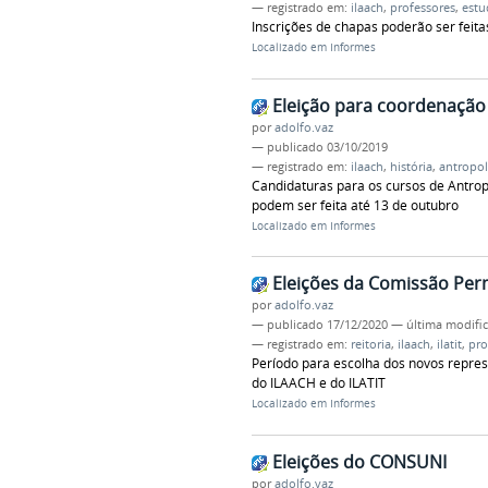
— registrado em:
ilaach
,
professores
,
estu
Inscrições de chapas poderão ser feita
Localizado em
Informes
Eleição para coordenação
por
adolfo.vaz
—
publicado
03/10/2019
— registrado em:
ilaach
,
história
,
antropol
Candidaturas para os cursos de Antropo
podem ser feita até 13 de outubro
Localizado em
Informes
Eleições da Comissão Per
por
adolfo.vaz
—
publicado
17/12/2020
—
última modifi
— registrado em:
reitoria
,
ilaach
,
ilatit
,
pro
Período para escolha dos novos repres
do ILAACH e do ILATIT
Localizado em
Informes
Eleições do CONSUNI
por
adolfo.vaz