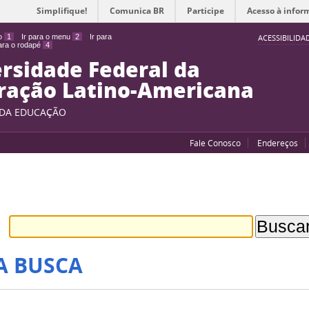
Simplifique!
Comunica BR
Participe
Acesso à infor
do
1
Ir para o menu
2
Ir para
ACESSIBILIDA
para o rodapé
4
rsidade Federal da
ração Latino-Americana
 DA EDUCAÇÃO
Fale Conosco
Endereços
A BUSCA