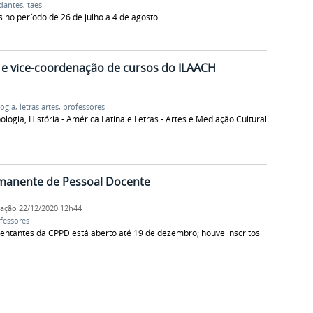
dantes
,
taes
s no período de 26 de julho a 4 de agosto
 e vice-coordenação de cursos do ILAACH
ogia
,
letras artes
,
professores
logia, História - América Latina e Letras - Artes e Mediação Cultural
manente de Pessoal Docente
cação
22/12/2020 12h44
fessores
entantes da CPPD está aberto até 19 de dezembro; houve inscritos