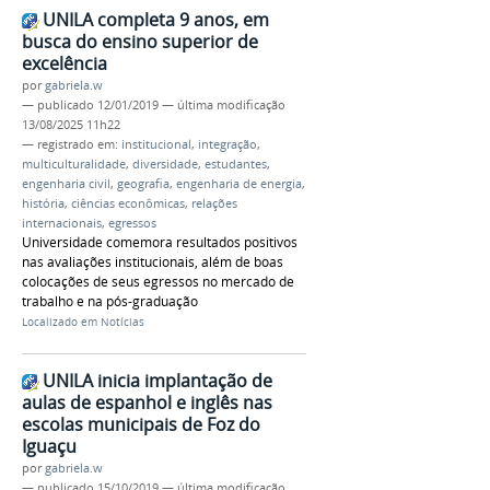
UNILA completa 9 anos, em
busca do ensino superior de
excelência
por
gabriela.w
—
publicado
12/01/2019
—
última modificação
13/08/2025 11h22
— registrado em:
institucional
,
integração
,
multiculturalidade
,
diversidade
,
estudantes
,
engenharia civil
,
geografia
,
engenharia de energia
,
história
,
ciências econômicas
,
relações
internacionais
,
egressos
Universidade comemora resultados positivos
nas avaliações institucionais, além de boas
colocações de seus egressos no mercado de
trabalho e na pós-graduação
Localizado em
Notícias
UNILA inicia implantação de
aulas de espanhol e inglês nas
escolas municipais de Foz do
Iguaçu
por
gabriela.w
—
publicado
15/10/2019
—
última modificação