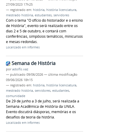
27/09/2023 17h25
— registrado em:
história
,
história licenciatura
,
mestrado história
,
estudantes
,
servidores
Com o tema "O ofício do historiador e o ensino
de História", evento será realizado entre os
dias 2 e 5 de outubro, e contará com
conferências, simpósios temáticos, minicursos
e mesas-redondas.
Localizado em
Informes
Semana de História
por
adolfo.vaz
—
publicado
09/06/2026
—
última modificação
09/06/2026 18h15
— registrado em:
história
,
história licenciatura
,
mestrado história
,
servidores
,
estudantes
,
comunidade
De 29 de junho a 3 de julho, será realizada a
Semana Acadêmica de História da UNILA.
Evento discutirá diásporas, memórias e os
desafios da teoria da história.
Localizado em
Informes