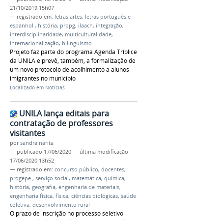
21/10/2019 15h07
— registrado em:
letras artes
,
letras português e
espanhol
,
história
,
prppg
,
ilaach
,
integração
,
interdisciplinaridade
,
multiculturalidade
,
internacionalização
,
bilinguismo
Projeto faz parte do programa Agenda Tríplice
da UNILA e prevê, também, a formalização de
um novo protocolo de acolhimento a alunos
imigrantes no município
Localizado em
Notícias
UNILA lança editais para
contratação de professores
visitantes
por
sandra.narita
—
publicado
17/06/2020
—
última modificação
17/06/2020 13h52
— registrado em:
concurso público
,
docentes
,
progepe
,
serviço social
,
matemática
,
química
,
história
,
geografia
,
engenharia de materiais
,
engenharia física
,
física
,
ciências biológicas
,
saúde
coletiva
,
desenvolvimento rural
O prazo de inscrição no processo seletivo