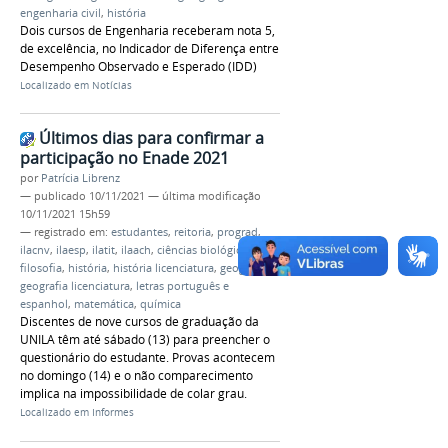
engenharia civil
,
história
Dois cursos de Engenharia receberam nota 5,
de excelência, no Indicador de Diferença entre
Desempenho Observado e Esperado (IDD)
Localizado em
Notícias
Últimos dias para confirmar a
participação no Enade 2021
por
Patrícia Librenz
—
publicado
10/11/2021
—
última modificação
10/11/2021 15h59
— registrado em:
estudantes
,
reitoria
,
prograd
,
ilacnv
,
ilaesp
,
ilatit
,
ilaach
,
ciências biológicas
,
filosofia
,
história
,
história licenciatura
,
geografia
,
geografia licenciatura
,
letras português e
espanhol
,
matemática
,
química
Discentes de nove cursos de graduação da
UNILA têm até sábado (13) para preencher o
questionário do estudante. Provas acontecem
no domingo (14) e o não comparecimento
implica na impossibilidade de colar grau.
Localizado em
Informes