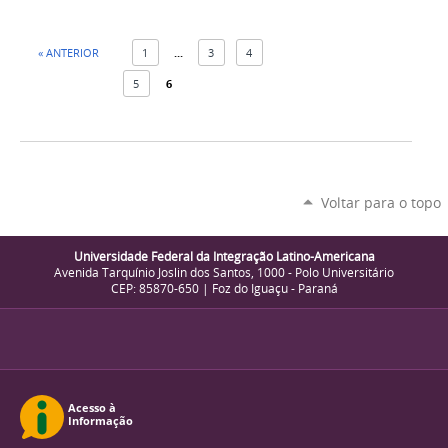
« ANTERIOR
1
...
3
4
5
6
Voltar para o topo
Universidade Federal da Integração Latino-Americana
Avenida Tarquínio Joslin dos Santos, 1000 - Polo Universitário
CEP: 85870-650 | Foz do Iguaçu - Paraná