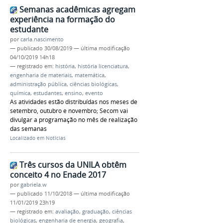
Semanas acadêmicas agregam
experiência na formação do
estudante
por
carla.nascimento
—
publicado
30/08/2019
—
última modificação
04/10/2019 14h18
— registrado em:
história
,
história licenciatura
,
engenharia de materiais
,
matemática
,
administração pública
,
ciências biológicas
,
química
,
estudantes
,
ensino
,
evento
As atividades estão distribuídas nos meses de
setembro, outubro e novembro; Secom vai
divulgar a programação no mês de realização
das semanas
Localizado em
Notícias
Três cursos da UNILA obtêm
conceito 4 no Enade 2017
por
gabriela.w
—
publicado
11/10/2018
—
última modificação
11/01/2019 23h19
— registrado em:
avaliação
,
graduação
,
ciências
biológicas
,
engenharia de energia
,
geografia
,