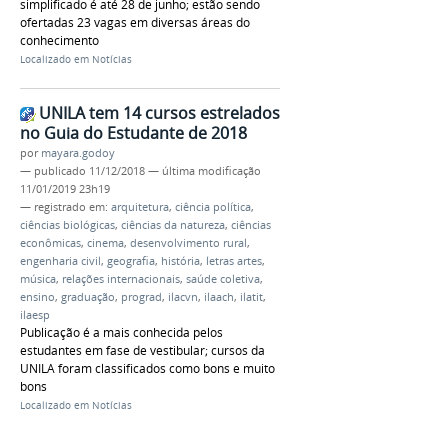
simplificado é até 28 de junho; estão sendo
ofertadas 23 vagas em diversas áreas do
conhecimento
Localizado em
Notícias
UNILA tem 14 cursos estrelados
no Guia do Estudante de 2018
por
mayara.godoy
—
publicado
11/12/2018
—
última modificação
11/01/2019 23h19
— registrado em:
arquitetura
,
ciência política
,
ciências biológicas
,
ciências da natureza
,
ciências
econômicas
,
cinema
,
desenvolvimento rural
,
engenharia civil
,
geografia
,
história
,
letras artes
,
música
,
relações internacionais
,
saúde coletiva
,
ensino
,
graduação
,
prograd
,
ilacvn
,
ilaach
,
ilatit
,
ilaesp
Publicação é a mais conhecida pelos
estudantes em fase de vestibular; cursos da
UNILA foram classificados como bons e muito
bons
Localizado em
Notícias