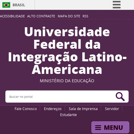
BRASIL
Simplifique!
ACESSIBILIDADE
ALTO CONTRASTE
MAPA DO SITE
RSS
Comunica BR
Universidade
Participe
Federal da
Acesso à informação
Integração Latino-
Legislação
Americana
Canais
MINISTÉRIO DA EDUCAÇÃO
Buscar no portal
Bus
Fale Conosco
Endereços
Sala de Imprensa
Servidor
Estudante