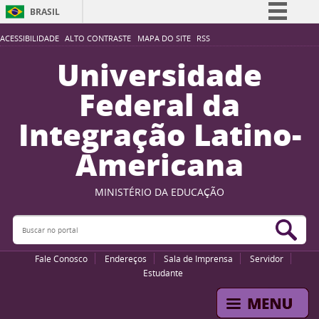
BRASIL
Simplifique!
ACESSIBILIDADE
ALTO CONTRASTE
MAPA DO SITE
RSS
Comunica BR
Universidade
Participe
Federal da
Acesso à informação
Integração Latino-
Legislação
Americana
Canais
MINISTÉRIO DA EDUCAÇÃO
Buscar no portal
Bus
Fale Conosco
Endereços
Sala de Imprensa
Servidor
Estudante