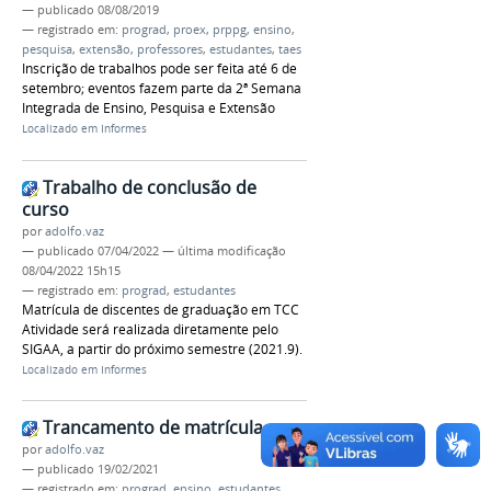
—
publicado
08/08/2019
— registrado em:
prograd
,
proex
,
prppg
,
ensino
,
pesquisa
,
extensão
,
professores
,
estudantes
,
taes
Inscrição de trabalhos pode ser feita até 6 de
setembro; eventos fazem parte da 2ª Semana
Integrada de Ensino, Pesquisa e Extensão
Localizado em
Informes
Trabalho de conclusão de
curso
por
adolfo.vaz
—
publicado
07/04/2022
—
última modificação
08/04/2022 15h15
— registrado em:
prograd
,
estudantes
Matrícula de discentes de graduação em TCC
Atividade será realizada diretamente pelo
SIGAA, a partir do próximo semestre (2021.9).
Localizado em
Informes
Trancamento de matrícula
por
adolfo.vaz
—
publicado
19/02/2021
— registrado em:
prograd
,
ensino
,
estudantes