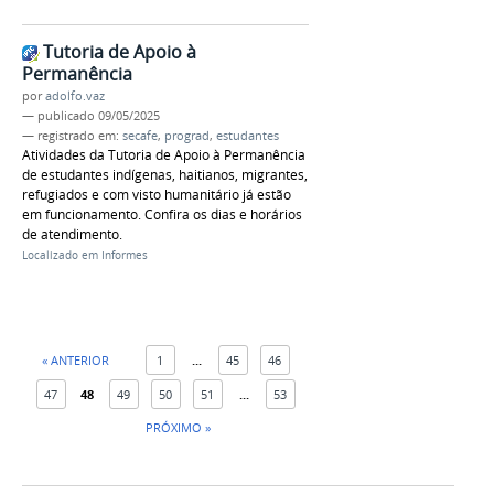
Tutoria de Apoio à
Permanência
por
adolfo.vaz
—
publicado
09/05/2025
— registrado em:
secafe
,
prograd
,
estudantes
Atividades da Tutoria de Apoio à Permanência
de estudantes indígenas, haitianos, migrantes,
refugiados e com visto humanitário já estão
em funcionamento. Confira os dias e horários
de atendimento.
Localizado em
Informes
« ANTERIOR
1
...
45
46
47
48
49
50
51
...
53
PRÓXIMO »