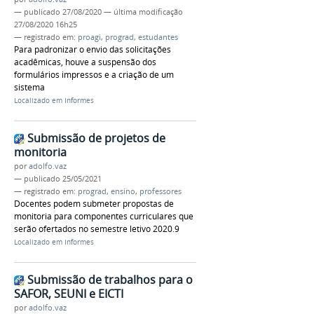
—
publicado
27/08/2020
—
última modificação
27/08/2020 16h25
— registrado em:
proagi
,
prograd
,
estudantes
Para padronizar o envio das solicitações
acadêmicas, houve a suspensão dos
formulários impressos e a criação de um
sistema
Localizado em
Informes
Submissão de projetos de
monitoria
por
adolfo.vaz
—
publicado
25/05/2021
— registrado em:
prograd
,
ensino
,
professores
Docentes podem submeter propostas de
monitoria para componentes curriculares que
serão ofertados no semestre letivo 2020.9
Localizado em
Informes
Submissão de trabalhos para o
SAFOR, SEUNI e EICTI
por
adolfo.vaz