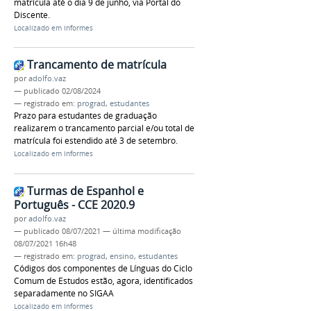
matrícula até o dia 9 de junho, via Portal do
Discente.
Localizado em
Informes
Trancamento de matrícula
por
adolfo.vaz
—
publicado
02/08/2024
— registrado em:
prograd
,
estudantes
Prazo para estudantes de graduação
realizarem o trancamento parcial e/ou total de
matrícula foi estendido até 3 de setembro.
Localizado em
Informes
Turmas de Espanhol e
Português - CCE 2020.9
por
adolfo.vaz
—
publicado
08/07/2021
—
última modificação
08/07/2021 16h48
— registrado em:
prograd
,
ensino
,
estudantes
Códigos dos componentes de Línguas do Ciclo
Comum de Estudos estão, agora, identificados
separadamente no SIGAA
Localizado em
Informes