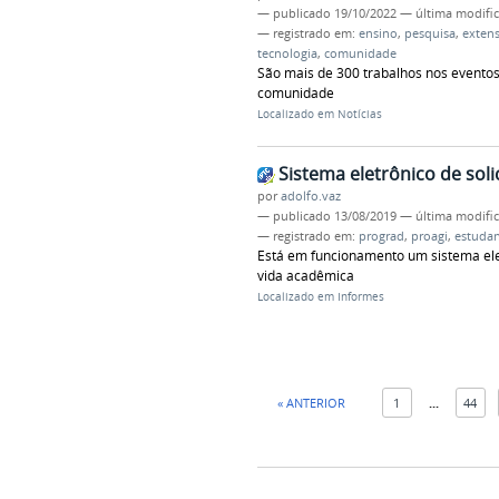
—
publicado
19/10/2022
—
última modifi
— registrado em:
ensino
,
pesquisa
,
exten
tecnologia
,
comunidade
São mais de 300 trabalhos nos evento
comunidade
Localizado em
Notícias
Sistema eletrônico de soli
por
adolfo.vaz
—
publicado
13/08/2019
—
última modifi
— registrado em:
prograd
,
proagi
,
estudan
Está em funcionamento um sistema elet
vida acadêmica
Localizado em
Informes
« ANTERIOR
1
...
44