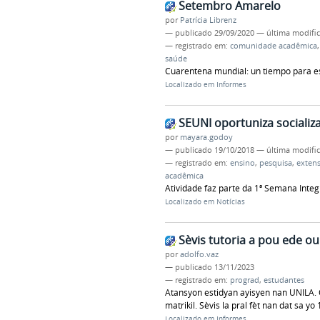
Setembro Amarelo
por
Patrícia Librenz
—
publicado
29/09/2020
—
última modifi
— registrado em:
comunidade acadêmica
saúde
Cuarentena mundial: un tiempo para e
Localizado em
Informes
SEUNI oportuniza socializ
por
mayara.godoy
—
publicado
19/10/2018
—
última modifi
— registrado em:
ensino
,
pesquisa
,
exten
acadêmica
Atividade faz parte da 1ª Semana Inte
Localizado em
Notícias
Sèvis tutoria a pou ede ou 
por
adolfo.vaz
—
publicado
13/11/2023
— registrado em:
prograd
,
estudantes
Atansyon estidyan ayisyen nan UNILA. O
matrikil. Sèvis la pral fèt nan dat sa yo
Localizado em
Informes