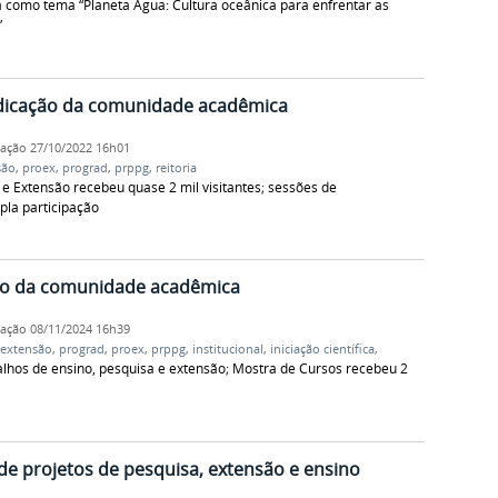
 como tema “Planeta Água: Cultura oceânica para enfrentar as
”
edicação da comunidade acadêmica
cação
27/10/2022 16h01
são
,
proex
,
prograd
,
prppg
,
reitoria
e Extensão recebeu quase 2 mil visitantes; sessões de
pla participação
to da comunidade acadêmica
cação
08/11/2024 16h39
extensão
,
prograd
,
proex
,
prppg
,
institucional
,
iniciação científica
,
lhos de ensino, pesquisa e extensão; Mostra de Cursos recebeu 2
e projetos de pesquisa, extensão e ensino