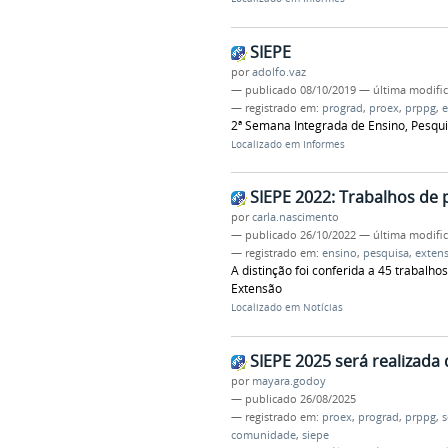
SIEPE
por
adolfo.vaz
—
publicado
08/10/2019
—
última modifi
— registrado em:
prograd
,
proex
,
prppg
,
e
2ª Semana Integrada de Ensino, Pesqu
Localizado em
Informes
SIEPE 2022: Trabalhos de
por
carla.nascimento
—
publicado
26/10/2022
—
última modifi
— registrado em:
ensino
,
pesquisa
,
exten
A distinção foi conferida a 45 trabal
Extensão
Localizado em
Notícias
SIEPE 2025 será realizada
por
mayara.godoy
—
publicado
26/08/2025
— registrado em:
proex
,
prograd
,
prppg
,
comunidade
,
siepe