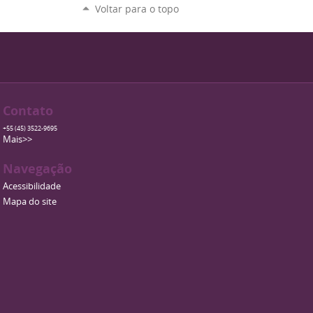
Voltar para o topo
Contato
+55 (45) 3522-9695
Mais>>
Navegação
Acessibilidade
Mapa do site