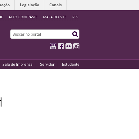
mação
Legislação
Canais
DE
ALTO CONTRASTE
MAPA DO SITE
RSS
Buscar no portal
Buscar no portal
YouTube
Facebook
Flickr
Instagram
Sala de Imprensa
Servidor
Estudante