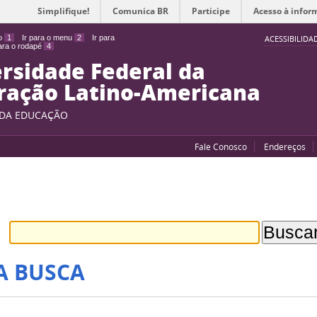
Simplifique!
Comunica BR
Participe
Acesso à infor
do
1
Ir para o menu
2
Ir para
ACESSIBILIDA
para o rodapé
4
rsidade Federal da
ração Latino-Americana
 DA EDUCAÇÃO
Fale Conosco
Endereços
A BUSCA