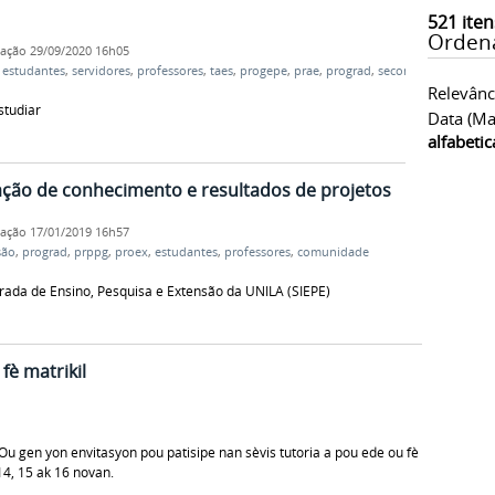
521
iten
Orden
cação
29/09/2020 16h05
,
estudantes
,
servidores
,
professores
,
taes
,
progepe
,
prae
,
prograd
,
secom
,
Relevânc
studiar
Data (ma
alfabeti
ação de conhecimento e resultados de projetos
cação
17/01/2019 16h57
são
,
prograd
,
prppg
,
proex
,
estudantes
,
professores
,
comunidade
grada de Ensino, Pesquisa e Extensão da UNILA (SIEPE)
fè matrikil
u gen yon envitasyon pou patisipe nan sèvis tutoria a pou ede ou fè
 14, 15 ak 16 novan.