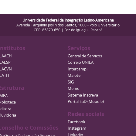
Universidade Federal da Integração Latino-Americana
Avenida Tarquínio Joslin dos Santos, 1000 - Polo Universitário
CEP: 85870-650 | Foz do Iguaçu - Paraná
Institutos
Serviços
ILAACH
Central de Serviços
ILAESP
Correio UNILA
ILACVN
Intercampi
ILATIT
Malote
SIG
Estrutura
Memo
Sistema Inscreva
IMEA
Portal EaD (Moodle)
iblioteca
Editora
Redes sociais
Ouvidoria
Facebook
Conselho e Comissões
Instagram
Linkedin
Órgãos de Deliberação Superior