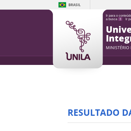
BRASIL
Ir para o conteú
a busca
3
Ir 
Unive
Integ
MINISTÉRIO
RESULTADO D