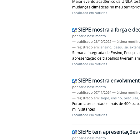
Maior evento acadêmico da UNILA terá
mudanças climáticas no meu território
Localizado em
Notícias
SIEPE mostra a força e d
por
carla.nascimento
—
publicado
26/10/2022
—
última modifi
— registrado em:
ensino
,
pesquisa
,
exten
Semana Integrada de Ensino, Pesquisa 
apresentação de trabalhos tiveram am
Localizado em
Notícias
SIEPE mostra envolvimen
por
carla.nascimento
—
publicado
07/11/2024
—
última modifi
— registrado em:
siepe
,
ensino
,
pesquisa
,
Foram apresentados mais de 400 traba
mil visitantes
Localizado em
Notícias
SIEPE tem apresentações d
por
carla.nascimento