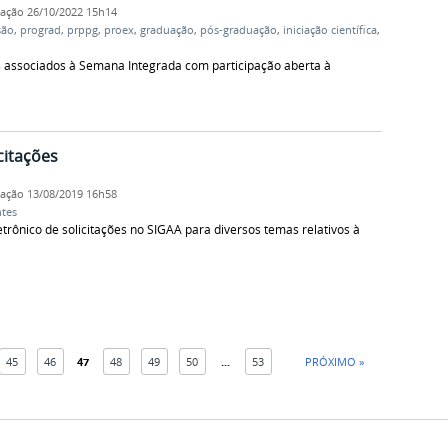
cação
26/10/2022 15h14
são
,
prograd
,
prppg
,
proex
,
graduação
,
pós-graduação
,
iniciação científica
,
s associados à Semana Integrada com participação aberta à
citações
cação
13/08/2019 16h58
tes
rônico de solicitações no SIGAA para diversos temas relativos à
45
46
47
48
49
50
...
53
PRÓXIMO »