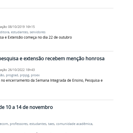
cação
08/10/2019 16h15
ditora
,
estudantes
,
servidores
isa e Extensão começa no dia 22 de outubro
 pesquisa e extensão recebem menção honrosa
cação
26/10/2022 18h43
são
,
prograd
,
prppg
,
proex
hos no encerramento da Semana Integrada de Ensino, Pesquisa e
 de 10 a 14 de novembro
secom
,
professores
,
estudantes
,
taes
,
comunidade acadêmica
,