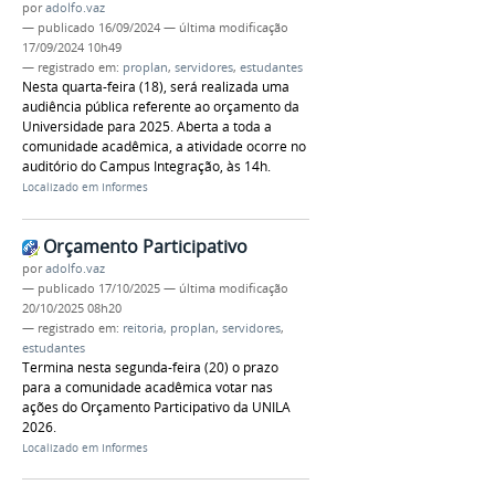
por
adolfo.vaz
—
publicado
16/09/2024
—
última modificação
17/09/2024 10h49
— registrado em:
proplan
,
servidores
,
estudantes
Nesta quarta-feira (18), será realizada uma
audiência pública referente ao orçamento da
Universidade para 2025. Aberta a toda a
comunidade acadêmica, a atividade ocorre no
auditório do Campus Integração, às 14h.
Localizado em
Informes
Orçamento Participativo
por
adolfo.vaz
—
publicado
17/10/2025
—
última modificação
20/10/2025 08h20
— registrado em:
reitoria
,
proplan
,
servidores
,
estudantes
Termina nesta segunda-feira (20) o prazo
para a comunidade acadêmica votar nas
ações do Orçamento Participativo da UNILA
2026.
Localizado em
Informes