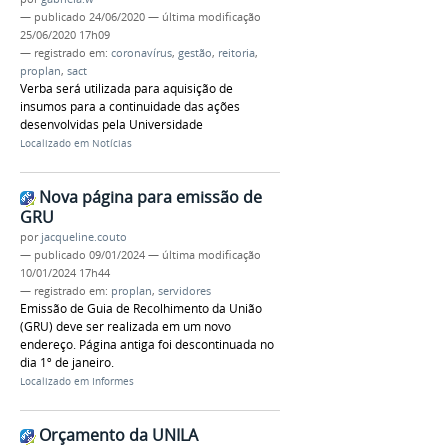
—
publicado
24/06/2020
—
última modificação
25/06/2020 17h09
— registrado em:
coronavírus
,
gestão
,
reitoria
,
proplan
,
sact
Verba será utilizada para aquisição de
insumos para a continuidade das ações
desenvolvidas pela Universidade
Localizado em
Notícias
Nova página para emissão de
GRU
por
jacqueline.couto
—
publicado
09/01/2024
—
última modificação
10/01/2024 17h44
— registrado em:
proplan
,
servidores
Emissão de Guia de Recolhimento da União
(GRU) deve ser realizada em um novo
endereço. Página antiga foi descontinuada no
dia 1º de janeiro.
Localizado em
Informes
Orçamento da UNILA