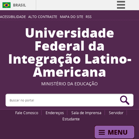
BRASIL
Simplifique!
ACESSIBILIDADE
ALTO CONTRASTE
MAPA DO SITE
RSS
Comunica BR
Universidade
Participe
Federal da
Acesso à informação
Integração Latino-
Legislação
Americana
Canais
MINISTÉRIO DA EDUCAÇÃO
Buscar no portal
Bus
Fale Conosco
Endereços
Sala de Imprensa
Servidor
Estudante