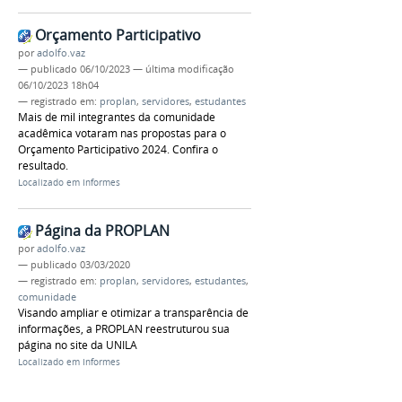
Orçamento Participativo
por
adolfo.vaz
—
publicado
06/10/2023
—
última modificação
06/10/2023 18h04
— registrado em:
proplan
,
servidores
,
estudantes
Mais de mil integrantes da comunidade
acadêmica votaram nas propostas para o
Orçamento Participativo 2024. Confira o
resultado.
Localizado em
Informes
Página da PROPLAN
por
adolfo.vaz
—
publicado
03/03/2020
— registrado em:
proplan
,
servidores
,
estudantes
,
comunidade
Visando ampliar e otimizar a transparência de
informações, a PROPLAN reestruturou sua
página no site da UNILA
Localizado em
Informes