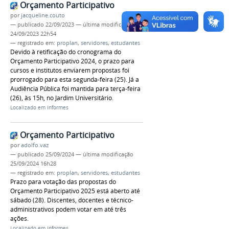
Orçamento Participativo
por
jacqueline.couto
—
publicado
22/09/2023
—
última modificação
24/09/2023 22h54
— registrado em:
proplan
,
servidores
,
estudantes
Devido à retificação do cronograma do
Orçamento Participativo 2024, o prazo para
cursos e institutos enviarem propostas foi
prorrogado para esta segunda-feira (25). Já a
Audiência Pública foi mantida para terça-feira
(26), às 15h, no Jardim Universitário.
Localizado em
Informes
Orçamento Participativo
por
adolfo.vaz
—
publicado
25/09/2024
—
última modificação
25/09/2024 16h28
— registrado em:
proplan
,
servidores
,
estudantes
Prazo para votação das propostas do
Orçamento Participativo 2025 está aberto até
sábado (28). Discentes, docentes e técnico-
administrativos podem votar em até três
ações.
Localizado em
Informes