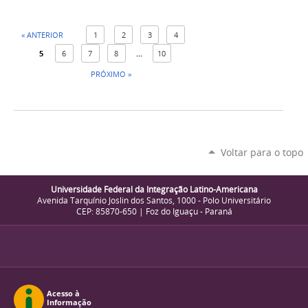
« ANTERIOR
1
2
3
4
5
6
7
8
...
10
PRÓXIMO »
Voltar para o topo
Universidade Federal da Integração Latino-Americana
Avenida Tarquínio Joslin dos Santos, 1000 - Polo Universitário
CEP: 85870-650 | Foz do Iguaçu - Paraná