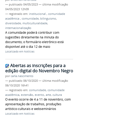
—
publicado
04/05/2023
—
última modificação
04/05/2023 12h09
— registrado em:
institucional
,
comunidade
acadêmica
,
comunidade
,
bilinguismo
,
diversidade
,
multiculturalidade
,
internacionalização
A comunidade poderá contribuir com
sugestões diretamente na minuta do
documento; o formulário eletrônico está
disponível até o dia 12 de maio
Localizado em
Notícias
Abertas as inscrições para a
edição digital do Novembro Negro
por
carla.nascimento
—
publicado
06/10/2020
—
última modificação
06/10/2020 16h41
— registrado em:
comunidade
,
comunidade
acadêmica
,
extensão
,
evento
,
arte
,
cultura
O evento ocorre de 4 a 11 de novembro, com
apresentação de trabalhos, produções
artístico-culturais e webseminários
Localizado em
Notícias