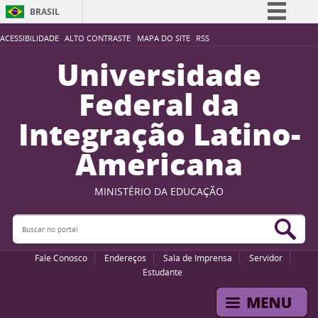
BRASIL
Simplifique!
ACESSIBILIDADE
ALTO CONTRASTE
MAPA DO SITE
RSS
Comunica BR
Universidade
Participe
Federal da
Acesso à informação
Integração Latino-
Legislação
Americana
Canais
MINISTÉRIO DA EDUCAÇÃO
Buscar no portal
Bus
Fale Conosco
Endereços
Sala de Imprensa
Servidor
Estudante