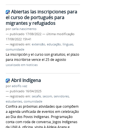
Abiertas las inscripciones para
el curso de portugués para
migrantes y refugiados
por
carla.nascimento
—
publicado
17/08/2022
—
última modificação
17/08/2022 15h41
— registrado em:
extensão
,
educação
,
línguas
,
comunidade
La inscripción y el curso son gratuitos; el plazo
para inscribirse vence el 25 de agosto
Localizado em
Notícias
Abril Indígena
por
adolfo.vaz
—
publicado
16/04/2025
— registrado em:
secafe
,
secom
,
servidores
,
estudantes
,
comunidade
Confira as próximas atividades que compõem
a agenda unificada de eventos em celebração
ao Dia dos Povos Indígenas. Programação
conta com roda de conversa, Jogos Indígenas
da UNILA, oficina, visita à Aldeia Arapy e