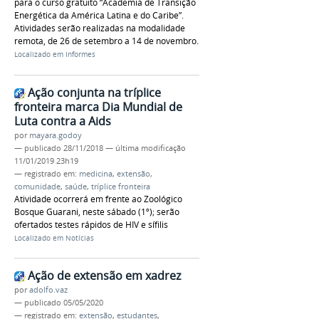
para o curso gratuito “Academia de Transição
Energética da América Latina e do Caribe”.
Atividades serão realizadas na modalidade
remota, de 26 de setembro a 14 de novembro.
Localizado em
Informes
Ação conjunta na tríplice
fronteira marca Dia Mundial de
Luta contra a Aids
por
mayara.godoy
—
publicado
28/11/2018
—
última modificação
11/01/2019 23h19
— registrado em:
medicina
,
extensão
,
comunidade
,
saúde
,
tríplice fronteira
Atividade ocorrerá em frente ao Zoológico
Bosque Guarani, neste sábado (1º); serão
ofertados testes rápidos de HIV e sífilis
Localizado em
Notícias
Ação de extensão em xadrez
por
adolfo.vaz
—
publicado
05/05/2020
— registrado em:
extensão
,
estudantes
,