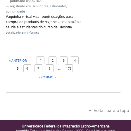
—
publicado
03/09/2020
— registrado em:
servidores
,
estudantes
,
comunidade
Vaquinha virtual visa reunir doações para
compra de produtos de higiene, alimentação e
saúde a estudantes do curso de Filosofia
Localizado em
Informes
« ANTERIOR
1
2
3
4
5
6
7
8
...
178
PRÓXIMO »
Voltar para o topo
Universidade Federal da Integração Latino-Americana
Avenida Tarquínio Joslin dos Santos, 1000 - Polo Universitário