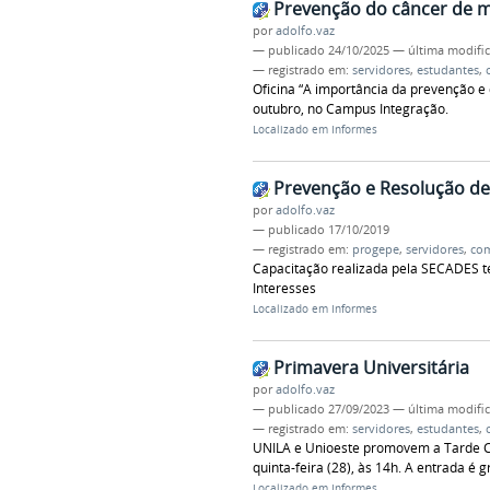
Prevenção do câncer de
por
adolfo.vaz
—
publicado
24/10/2025
—
última modifi
— registrado em:
servidores
,
estudantes
,
Oficina “A importância da prevenção e
outubro, no Campus Integração.
Localizado em
Informes
Prevenção e Resolução de 
por
adolfo.vaz
—
publicado
17/10/2019
— registrado em:
progepe
,
servidores
,
co
Capacitação realizada pela SECADES tev
Interesses
Localizado em
Informes
Primavera Universitária
por
adolfo.vaz
—
publicado
27/09/2023
—
última modifi
— registrado em:
servidores
,
estudantes
,
UNILA e Unioeste promovem a Tarde Cu
quinta-feira (28), às 14h. A entrada é gr
Localizado em
Informes