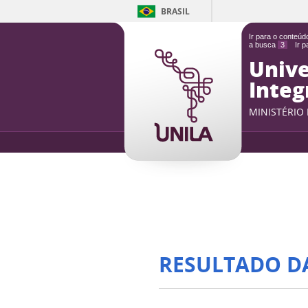
BRASIL
Ir para o conteú
a busca
3
Ir 
Unive
Integ
MINISTÉRIO
RESULTADO D