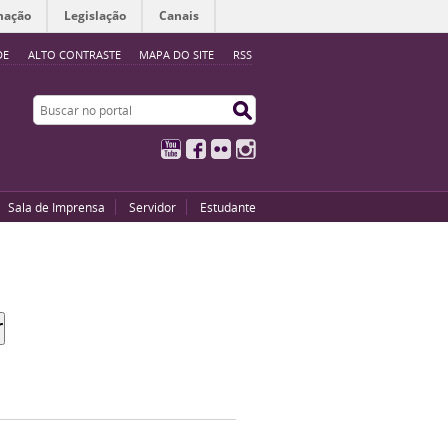
mação
Legislação
Canais
DE
ALTO CONTRASTE
MAPA DO SITE
RSS
Buscar no portal
Buscar no portal
YouTube
Facebook
Flickr
Instagram
Sala de Imprensa
Servidor
Estudante