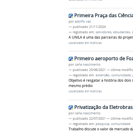
Primeira Praça das Ciênci
por
adolfo.vaz
—
publicado
21/11/2024
— registrado em:
servidores
,
estudantes
,
A UNILA é uma das parceiras do projeto
Localizado em
Notícias
Primeiro aeroporto de Fo
por
carla.nascimento
—
publicado
25/06/2021
—
última modifi
— registrado em:
extensão
,
comunidade
,
Objetivo é resgatar a história dos do
mesmo prédio
Localizado em
Notícias
Privatização da Eletrobra
por
carla.nascimento
—
publicado
22/07/2021
—
última modifi
— registrado em:
pesquisa
,
comunidade
Trabalho discute o valor de mercado 