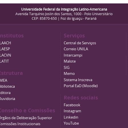
Universidade Federal da Integração Latino-Americana
Avenida Tarquínio Joslin dos Santos, 1000 - Polo Universitário
CEP: 85870-650 | Foz do Iguaçu - Paraná
Institutos
Serviços
ILAACH
Central de Serviços
ILAESP
Correio UNILA
ILACVN
Intercampi
ILATIT
Malote
SIG
Estrutura
Memo
Sistema Inscreva
IMEA
Portal EaD (Moodle)
iblioteca
Editora
Redes sociais
Ouvidoria
Facebook
Conselho e Comissões
Instagram
Linkedin
Órgãos de Deliberação Superior
YouTube
Comissões Institucionais