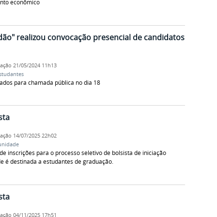
ento econômico
ão" realizou convocação presencial de candidatos
cação
21/05/2024 11h13
studantes
cados para chamada pública no dia 18
sta
cação
14/07/2025 22h02
nidade
de inscrições para o processo seletivo de bolsista de iniciação
e é destinada a estudantes de graduação.
sta
cação
04/11/2025 17h51