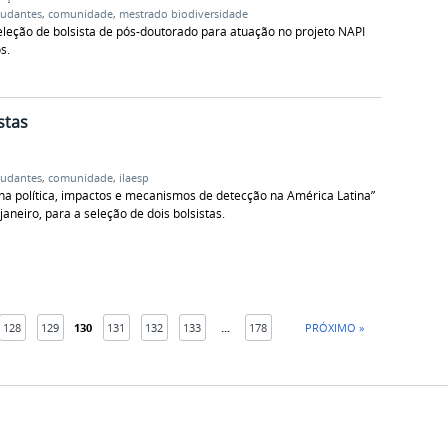
tudantes
,
comunidade
,
mestrado biodiversidade
leção de bolsista de pós-doutorado para atuação no projeto NAPI
s.
stas
tudantes
,
comunidade
,
ilaesp
na política, impactos e mecanismos de detecção na América Latina”
janeiro, para a seleção de dois bolsistas.
128
129
130
131
132
133
...
178
PRÓXIMO »