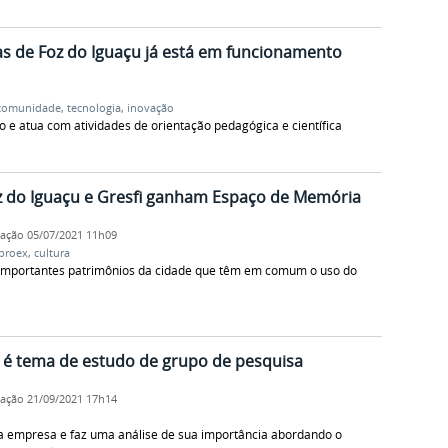
as de Foz do Iguaçu já está em funcionamento
comunidade
,
tecnologia
,
inovação
 e atua com atividades de orientação pedagógica e científica
z do Iguaçu e Gresfi ganham Espaço de Memória
cação
05/07/2021 11h09
proex
,
cultura
is importantes patrimônios da cidade que têm em comum o uso do
s é tema de estudo de grupo de pesquisa
cação
21/09/2021 17h14
da empresa e faz uma análise de sua importância abordando o