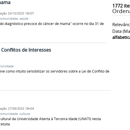
 mama
1772
ite
Orden
cação
24/10/2025 18h07
comunidade
,
saúde
 do diagnóstico precoce do câncer de mama" ocorre no dia 31 de
Relevânc
Data (ma
alfabeti
Conflitos de Interesses
munidade
e como intuito sensibilizar os servidores sobre a Lei de Conflito de
cação
27/09/2023 18h04
comunidade
,
cultura
ltural da Universidade Aberta à Terceira Idade (UNATI) nesta
atuita.