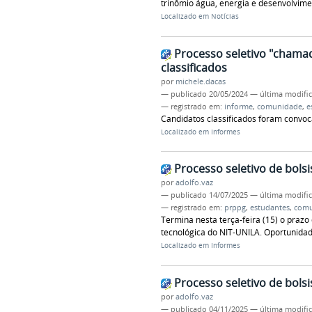
trinômio água, energia e desenvolvim
Localizado em
Notícias
Processo seletivo "chamad
classificados
por
michele.dacas
—
publicado
20/05/2024
—
última modifi
— registrado em:
informe
,
comunidade
,
e
Candidatos classificados foram convo
Localizado em
Informes
Processo seletivo de bolsi
por
adolfo.vaz
—
publicado
14/07/2025
—
última modifi
— registrado em:
prppg
,
estudantes
,
comu
Termina nesta terça-feira (15) o prazo 
tecnológica do NIT-UNILA. Oportunidad
Localizado em
Informes
Processo seletivo de bolsi
por
adolfo.vaz
—
publicado
04/11/2025
—
última modifi