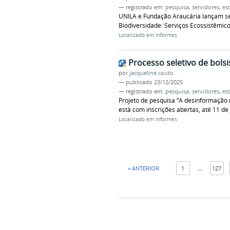
— registrado em:
pesquisa
,
servidores
,
es
UNILA e Fundação Araucária lançam se
Biodiversidade: Serviços Ecossistêmico
Localizado em
Informes
Processo seletivo de bolsi
por
jacqueline.couto
—
publicado
23/12/2025
— registrado em:
pesquisa
,
servidores
,
es
Projeto de pesquisa “A desinformação 
está com inscrições abertas, até 11 de 
Localizado em
Informes
« ANTERIOR
1
...
127