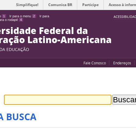
Simplifique!
Comunica BR
Participe
Acesso à infor
do
1
Ir para o menu
2
Ir para
ACESSIBILIDA
para o rodapé
4
rsidade Federal da
ração Latino-Americana
 DA EDUCAÇÃO
Fale Conosco
Endereços
A BUSCA