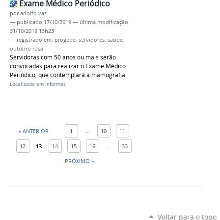
Exame Médico Periódico
por
adolfo.vaz
—
publicado
17/10/2019
—
última modificação
31/10/2019 13h23
— registrado em:
progepe
,
servidores
,
saúde
,
outubro rosa
Servidoras com 50 anos ou mais serão
convocadas para realizar o Exame Médico
Periódico, que contemplará a mamografia
Localizado em
Informes
« ANTERIOR
1
...
10
11
12
13
14
15
16
...
33
PRÓXIMO »
Voltar para o topo