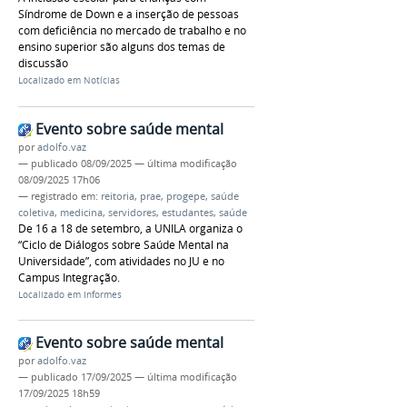
Síndrome de Down e a inserção de pessoas
com deficiência no mercado de trabalho e no
ensino superior são alguns dos temas de
discussão
Localizado em
Notícias
Evento sobre saúde mental
por
adolfo.vaz
—
publicado
08/09/2025
—
última modificação
08/09/2025 17h06
— registrado em:
reitoria
,
prae
,
progepe
,
saúde
coletiva
,
medicina
,
servidores
,
estudantes
,
saúde
De 16 a 18 de setembro, a UNILA organiza o
“Ciclo de Diálogos sobre Saúde Mental na
Universidade”, com atividades no JU e no
Campus Integração.
Localizado em
Informes
Evento sobre saúde mental
por
adolfo.vaz
—
publicado
17/09/2025
—
última modificação
17/09/2025 18h59