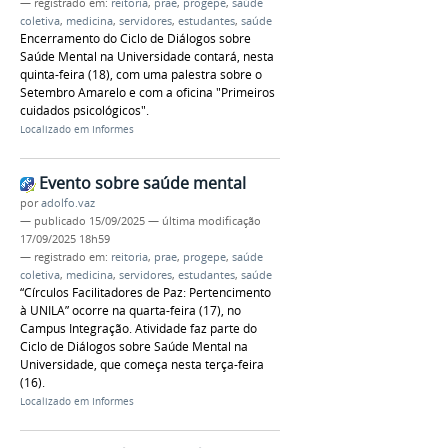
— registrado em:
reitoria
,
prae
,
progepe
,
saúde
coletiva
,
medicina
,
servidores
,
estudantes
,
saúde
Encerramento do Ciclo de Diálogos sobre
Saúde Mental na Universidade contará, nesta
quinta-feira (18), com uma palestra sobre o
Setembro Amarelo e com a oficina "Primeiros
cuidados psicológicos".
Localizado em
Informes
Evento sobre saúde mental
por
adolfo.vaz
—
publicado
15/09/2025
—
última modificação
17/09/2025 18h59
— registrado em:
reitoria
,
prae
,
progepe
,
saúde
coletiva
,
medicina
,
servidores
,
estudantes
,
saúde
“Círculos Facilitadores de Paz: Pertencimento
à UNILA” ocorre na quarta-feira (17), no
Campus Integração. Atividade faz parte do
Ciclo de Diálogos sobre Saúde Mental na
Universidade, que começa nesta terça-feira
(16).
Localizado em
Informes