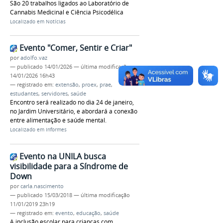
São 20 trabalhos ligados ao Laboratório de
Cannabis Medicinal e Ciência Psicodélica
Localizado em
Notícias
Evento "Comer, Sentir e Criar"
por
adolfo.vaz
—
publicado
14/01/2026
—
última modificação
14/01/2026 16h43
— registrado em:
extensão
,
proex
,
prae
,
estudantes
,
servidores
,
saúde
Encontro será realizado no dia 24 de janeiro,
no Jardim Universitário, e abordará a conexão
entre alimentação e saúde mental.
Localizado em
Informes
Evento na UNILA busca
visibilidade para a Síndrome de
Down
por
carla.nascimento
—
publicado
15/03/2018
—
última modificação
11/01/2019 23h19
— registrado em:
evento
,
educação
,
saúde
A inclusão escolar para crianças com