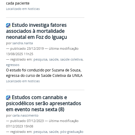
cada paciente
Localizado em
Notícias
Estudo investiga fatores
associados à mortalidade
neonatal em Foz do Iguaçu
por
sandra.narita
—
publicado
23/12/2019
—
última modificação
13/08/2025 11h25
— registrado em:
pesquisa
,
saúde
,
saúde coletiva
,
egressos
O estudo foi conduzido por Suzana de Souza,
egressa do curso de Saúde Coletiva da UNILA
Localizado em
Notícias
Estudos com cannabis e
psicodélicos serão apresentados
em evento nesta sexta (8)
por
carla.nascimento
—
publicado
07/12/2023
—
última modificação
07/12/2023 15h08
— registrado em:
pesquisa
,
saúde
,
pós-graduação