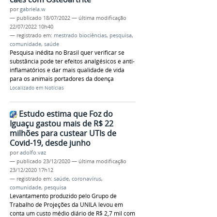
por
gabriela.w
—
publicado
18/07/2022
—
última modificação
22/07/2022 10h40
— registrado em:
mestrado biociências
,
pesquisa
,
comunidade
,
saúde
Pesquisa inédita no Brasil quer verificar se
substância pode ter efeitos analgésicos e anti-
inflamatórios e dar mais qualidade de vida
para os animais portadores da doença
Localizado em
Notícias
Estudo estima que Foz do
Iguaçu gastou mais de R$ 22
milhões para custear UTIs de
Covid-19, desde junho
por
adolfo.vaz
—
publicado
23/12/2020
—
última modificação
23/12/2020 17h12
— registrado em:
saúde
,
coronavírus
,
comunidade
,
pesquisa
Levantamento produzido pelo Grupo de
Trabalho de Projeções da UNILA levou em
conta um custo médio diário de R$ 2,7 mil com