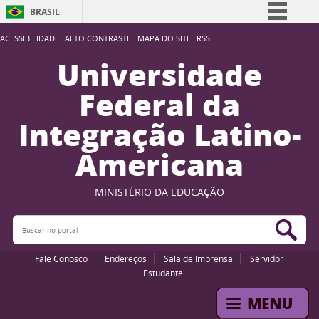
BRASIL
Simplifique!
ACESSIBILIDADE
ALTO CONTRASTE
MAPA DO SITE
RSS
Comunica BR
Universidade
Participe
Federal da
Acesso à informação
Integração Latino-
Legislação
Americana
Canais
MINISTÉRIO DA EDUCAÇÃO
Buscar no portal
Bus
Fale Conosco
Endereços
Sala de Imprensa
Servidor
Estudante