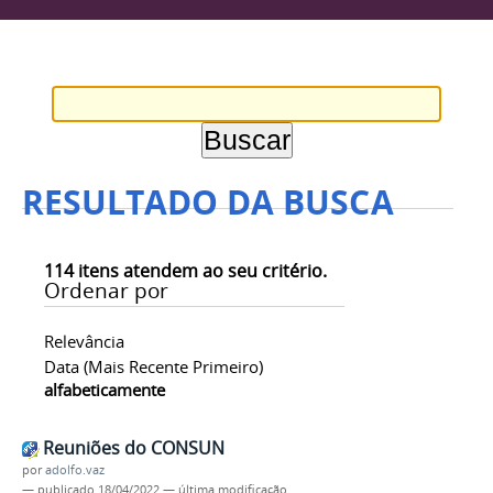
RESULTADO DA BUSCA
114
itens atendem ao seu critério.
Ordenar por
Relevância
Data (mais Recente Primeiro)
alfabeticamente
Reuniões do CONSUN
por
adolfo.vaz
—
publicado
18/04/2022
—
última modificação