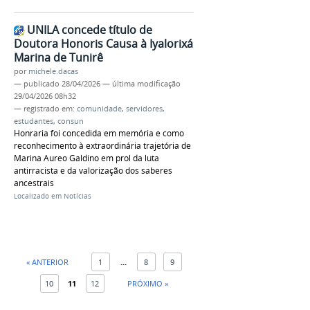
UNILA concede título de
Doutora Honoris Causa à Iyalorixá
Marina de Tunirê
por
michele.dacas
—
publicado
28/04/2026
—
última modificação
29/04/2026 08h32
— registrado em:
comunidade
,
servidores
,
estudantes
,
consun
Honraria foi concedida em memória e como
reconhecimento à extraordinária trajetória de
Marina Aureo Galdino em prol da luta
antirracista e da valorização dos saberes
ancestrais
Localizado em
Notícias
« ANTERIOR
1
...
8
9
10
11
12
PRÓXIMO »