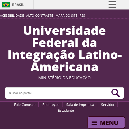
BRASIL
Simplifique!
ACESSIBILIDADE
ALTO CONTRASTE
MAPA DO SITE
RSS
Comunica BR
Universidade
Participe
Federal da
Acesso à informação
Integração Latino-
Legislação
Americana
Canais
MINISTÉRIO DA EDUCAÇÃO
Buscar no portal
Bus
Fale Conosco
Endereços
Sala de Imprensa
Servidor
Estudante