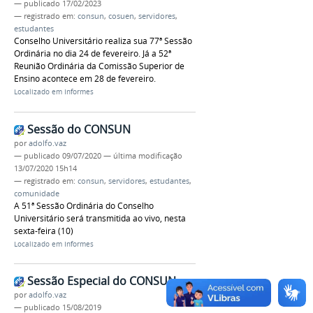
—
publicado
17/02/2023
— registrado em:
consun
,
cosuen
,
servidores
,
estudantes
Conselho Universitário realiza sua 77ª Sessão
Ordinária no dia 24 de fevereiro. Já a 52ª
Reunião Ordinária da Comissão Superior de
Ensino acontece em 28 de fevereiro.
Localizado em
Informes
Sessão do CONSUN
por
adolfo.vaz
—
publicado
09/07/2020
—
última modificação
13/07/2020 15h14
— registrado em:
consun
,
servidores
,
estudantes
,
comunidade
A 51ª Sessão Ordinária do Conselho
Universitário será transmitida ao vivo, nesta
sexta-feira (10)
Localizado em
Informes
Sessão Especial do CONSUN
por
adolfo.vaz
—
publicado
15/08/2019