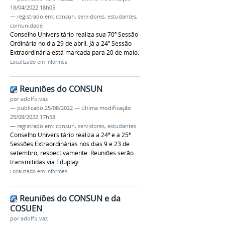
18/04/2022 18h05
— registrado em:
consun
,
servidores
,
estudantes
,
comunidade
Conselho Universitário realiza sua 70ª Sessão
Ordinária no dia 29 de abril. Já a 24ª Sessão
Extraordinária está marcada para 20 de maio.
Localizado em
Informes
Reuniões do CONSUN
por
adolfo.vaz
—
publicado
25/08/2022
—
última modificação
25/08/2022 17h58
— registrado em:
consun
,
servidores
,
estudantes
Conselho Universitário realiza a 24ª e a 25ª
Sessões Extraordinárias nos dias 9 e 23 de
setembro, respectivamente. Reuniões serão
transmitidas via Eduplay.
Localizado em
Informes
Reuniões do CONSUN e da
COSUEN
por
adolfo.vaz