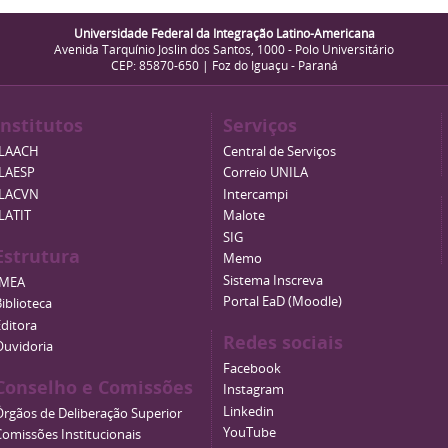
Universidade Federal da Integração Latino-Americana
Avenida Tarquínio Joslin dos Santos, 1000 - Polo Universitário
CEP: 85870-650 | Foz do Iguaçu - Paraná
Institutos
Serviços
ILAACH
Central de Serviços
ILAESP
Correio UNILA
ILACVN
Intercampi
ILATIT
Malote
SIG
Estrutura
Memo
Sistema Inscreva
IMEA
Portal EaD (Moodle)
iblioteca
Editora
Redes sociais
Ouvidoria
Facebook
Conselho e Comissões
Instagram
Linkedin
Órgãos de Deliberação Superior
YouTube
Comissões Institucionais