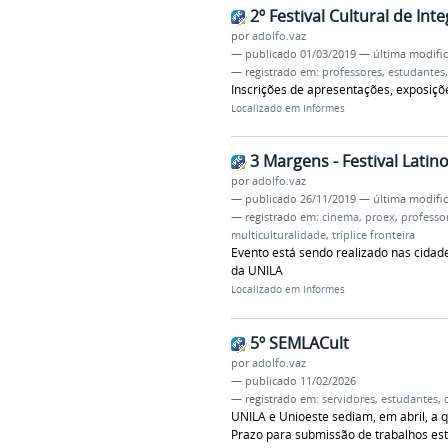
2º Festival Cultural de Int
por
adolfo.vaz
—
publicado
01/03/2019
—
última modifi
— registrado em:
professores
,
estudantes
Inscrições de apresentações, exposiçõe
Localizado em
Informes
3 Margens - Festival Lati
por
adolfo.vaz
—
publicado
26/11/2019
—
última modifi
— registrado em:
cinema
,
proex
,
professo
multiculturalidade
,
tríplice fronteira
Evento está sendo realizado nas cidade
da UNILA
Localizado em
Informes
5º SEMLACult
por
adolfo.vaz
—
publicado
11/02/2026
— registrado em:
servidores
,
estudantes
,
UNILA e Unioeste sediam, em abril, a 
Prazo para submissão de trabalhos est