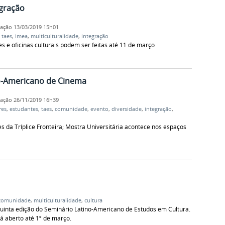
egração
cação
13/03/2019 15h01
,
taes
,
imea
,
multiculturalidade
,
integração
s e oficinas culturais podem ser feitas até 11 de março
no-Americano de Cinema
cação
26/11/2019 16h39
res
,
estudantes
,
taes
,
comunidade
,
evento
,
diversidade
,
integração
,
s da Tríplice Fronteira; Mostra Universitária acontece nos espaços
comunidade
,
multiculturalidade
,
cultura
quinta edição do Seminário Latino-Americano de Estudos em Cultura.
á aberto até 1º de março.