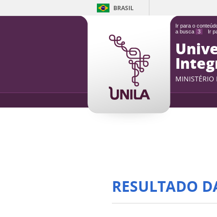
BRASIL
Ir para o conteú
a busca
3
Ir 
Unive
Integ
MINISTÉRIO
RESULTADO D