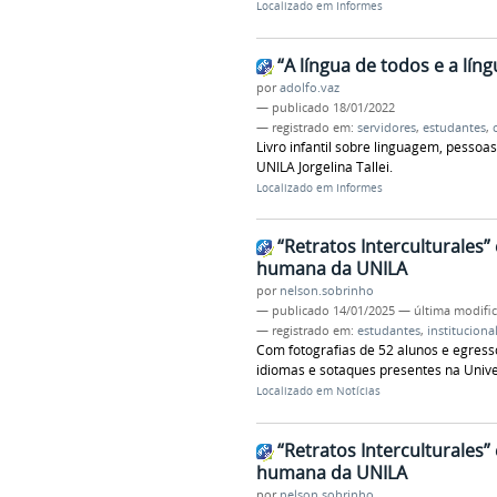
Localizado em
Informes
“A língua de todos e a lín
por
adolfo.vaz
—
publicado
18/01/2022
— registrado em:
servidores
,
estudantes
,
Livro infantil sobre linguagem, pesso
UNILA Jorgelina Tallei.
Localizado em
Informes
“Retratos Interculturales”
humana da UNILA
por
nelson.sobrinho
—
publicado
14/01/2025
—
última modifi
— registrado em:
estudantes
,
instituciona
Com fotografias de 52 alunos e egresso
idiomas e sotaques presentes na Univ
Localizado em
Notícias
“Retratos Interculturales”
humana da UNILA
por
nelson.sobrinho