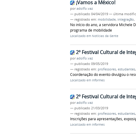
¡Vamos a México!
por
adolfo.vaz
—
publicado
04/04/2019
—
última modifi
— registrado em:
mobilidade
,
integração
,
No início do ano, a servidora Michele
programa de mobilidade
Localizado em
Notícias da Gente
2º Festival Cultural de Int
por
adolfo.vaz
—
publicado
09/05/2019
— registrado em:
professores
,
estudantes
Coordenação do evento divulgou o resu
Localizado em
Informes
2º Festival Cultural de Int
por
adolfo.vaz
—
publicado
21/03/2019
— registrado em:
professores
,
estudantes
Inscrições para apresentações, exposiç
Localizado em
Informes