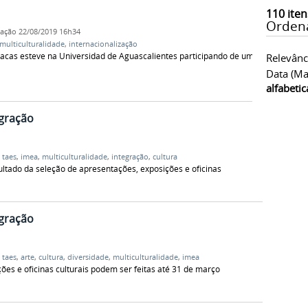
110
iten
Orden
cação
22/08/2019 16h34
multiculturalidade
,
internacionalização
 Dacas esteve na Universidad de Aguascalientes participando de um
Relevânc
Data (ma
alfabeti
egração
,
taes
,
imea
,
multiculturalidade
,
integração
,
cultura
ltado da seleção de apresentações, exposições e oficinas
egração
,
taes
,
arte
,
cultura
,
diversidade
,
multiculturalidade
,
imea
ões e oficinas culturais podem ser feitas até 31 de março