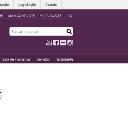
mação
Legislação
Canais
DE
ALTO CONTRASTE
MAPA DO SITE
RSS
Buscar no portal
Buscar no portal
YouTube
Facebook
Flickr
Instagram
Sala de Imprensa
Servidor
Estudante