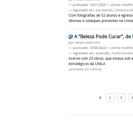
—
publicado
14/01/2025
—
última modifi
— registrado em:
estudantes
,
instituciona
Com fotografias de 52 alunos e egresso
idiomas e sotaques presentes na Univ
A “Beleza Pode Curar”, de
por
nelson.sobrinho
—
publicado
13/08/2024
—
última modifi
— registrado em:
extensão
,
multicultural
Acervo com 23 obras, que estava sob 
estratégicos da UNILA
Localizado em
Notícias
1
2
3