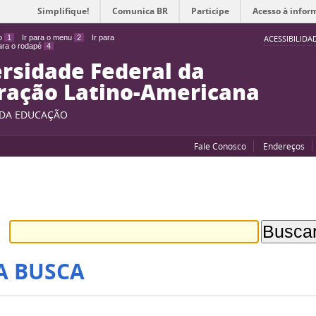
Simplifique!
Comunica BR
Participe
Acesso à infor
do
1
Ir para o menu
2
Ir para
ACESSIBILIDA
para o rodapé
4
rsidade Federal da
ração Latino-Americana
 DA EDUCAÇÃO
Fale Conosco
Endereços
A BUSCA