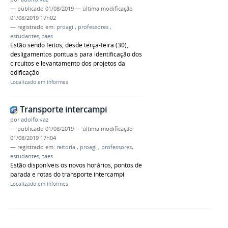
—
publicado
01/08/2019
—
última modificação
01/08/2019 17h02
— registrado em:
proagi
,
professores
,
estudantes
,
taes
Estão sendo feitos, desde terça-feira (30),
desligamentos pontuais para identificação dos
circuitos e levantamento dos projetos da
edificação
Localizado em
Informes
Transporte intercampi
por
adolfo.vaz
—
publicado
01/08/2019
—
última modificação
01/08/2019 17h04
— registrado em:
reitoria
,
proagi
,
professores
,
estudantes
,
taes
Estão disponíveis os novos horários, pontos de
parada e rotas do transporte intercampi
Localizado em
Informes