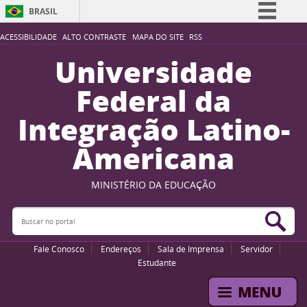
BRASIL
Simplifique!
ACESSIBILIDADE
ALTO CONTRASTE
MAPA DO SITE
RSS
Comunica BR
Universidade
Participe
Federal da
Acesso à informação
Integração Latino-
Legislação
Americana
Canais
MINISTÉRIO DA EDUCAÇÃO
Buscar no portal
Bus
Fale Conosco
Endereços
Sala de Imprensa
Servidor
Estudante