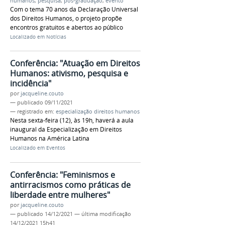
humanos
,
pesquisa
,
pós-graduação
,
evento
Com o tema 70 anos da Declaração Universal
dos Direitos Humanos, o projeto propõe
encontros gratuitos e abertos ao público
Localizado em
Notícias
Conferência: "Atuação em Direitos
Humanos: ativismo, pesquisa e
incidência"
por
jacqueline.couto
—
publicado
09/11/2021
— registrado em:
especialização direitos humanos
Nesta sexta-feira (12), às 19h, haverá a aula
inaugural da Especialização em Direitos
Humanos na América Latina
Localizado em
Eventos
Conferência: "Feminismos e
antirracismos como práticas de
liberdade entre mulheres"
por
jacqueline.couto
—
publicado
14/12/2021
—
última modificação
14/12/2021 15h41