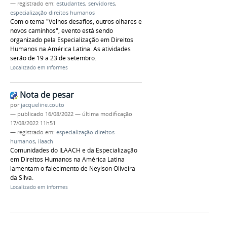
— registrado em:
estudantes
,
servidores
,
especialização direitos humanos
Com o tema "Velhos desafios, outros olhares e
novos caminhos", evento está sendo
organizado pela Especialização em Direitos
Humanos na América Latina. As atividades
serão de 19 a 23 de setembro.
Localizado em
Informes
Nota de pesar
por
jacqueline.couto
—
publicado
16/08/2022
—
última modificação
17/08/2022 11h51
— registrado em:
especialização direitos
humanos
,
ilaach
Comunidades do ILAACH e da Especialização
em Direitos Humanos na América Latina
lamentam o falecimento de Neylson Oliveira
da Silva.
Localizado em
Informes