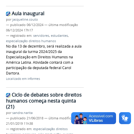
Aula inaugural
por
jacqueline.couto
—
publicado
06/12/2024
—
última modificação
06/12/2024 17h17
— registrado em:
servidores
,
estudantes
,
especialização direitos humanos
No dia 13 de dezembro, será realizada a aula
inaugural da turma 2024/2025 da
Especialização em Direitos Humanos na
América Latina. Atividade contará com a
participação da deputada federal Carol
Dartora.
Localizado em
Informes
Ciclo de debates sobre direitos
humanos começa nesta quinta
(21)
por
sandra.narita
—
publicado
21/06/2018
—
última modificação
21/01/2019 11h38
— registrado em:
especialização direitos