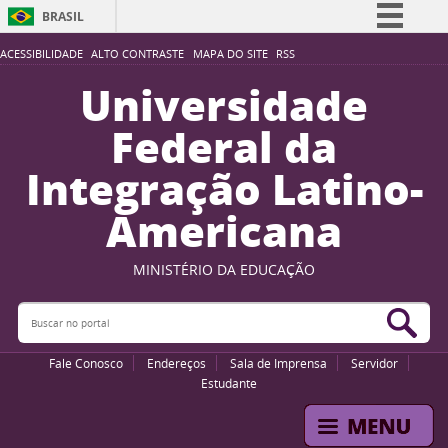
BRASIL
Simplifique!
ACESSIBILIDADE
ALTO CONTRASTE
MAPA DO SITE
RSS
Comunica BR
Universidade
Participe
Federal da
Acesso à informação
Integração Latino-
Legislação
Americana
Canais
MINISTÉRIO DA EDUCAÇÃO
Buscar no portal
Bus
Fale Conosco
Endereços
Sala de Imprensa
Servidor
Estudante