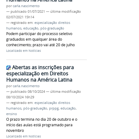
por
carla.nascimento
—
publicado
01/07/2021
—
última modificação
02/07/2021 15h14
— registrado em:
especialização direitos
humanos
,
educação
,
pós-graduação
Podem participar do processo seletivo
graduados em qualquer área do
conhecimento; prazo vai até 20 de julho
Localizado em
Notícias
Abertas as inscrições para
especialização em Direitos
Humanos na América Latina
por
carla.nascimento
—
publicado
08/10/2024
—
última modificação
08/10/2024 16h29
— registrado em:
especialização direitos
humanos
,
pós-graduação
,
prppg
,
educação
,
ensino
O prazo termina no dia 20 de outubro e o
início das aulas está programado para
novembro
Localizado em
Notícias