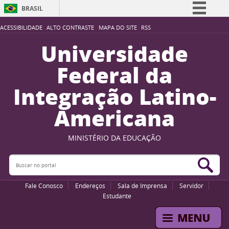
BRASIL
Simplifique!
ACESSIBILIDADE
ALTO CONTRASTE
MAPA DO SITE
RSS
Comunica BR
Universidade
Participe
Federal da
Acesso à informação
Integração Latino-
Legislação
Americana
Canais
MINISTÉRIO DA EDUCAÇÃO
Buscar no portal
Bus
Fale Conosco
Endereços
Sala de Imprensa
Servidor
Estudante