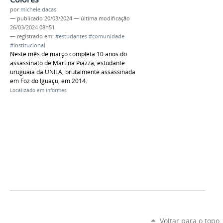
por
michele.dacas
—
publicado
20/03/2024
—
última modificação
26/03/2024 08h51
— registrado em:
#estudantes #comunidade
#institucional
Neste mês de março completa 10 anos do
assassinato de Martina Piazza, estudante
uruguaia da UNILA, brutalmente assassinada
em Foz do Iguaçu, em 2014.
Localizado em
Informes
Voltar para o topo