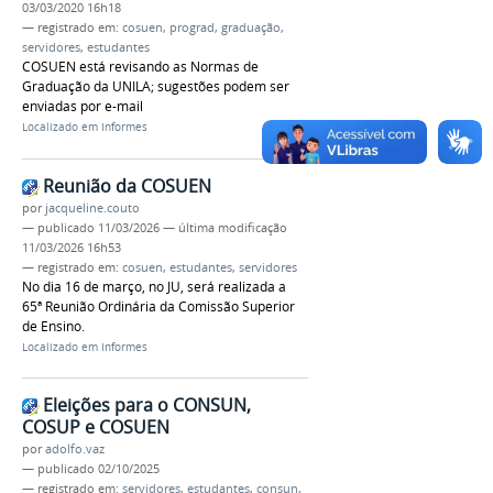
03/03/2020 16h18
— registrado em:
cosuen
,
prograd
,
graduação
,
servidores
,
estudantes
COSUEN está revisando as Normas de
Graduação da UNILA; sugestões podem ser
enviadas por e-mail
Localizado em
Informes
Reunião da COSUEN
por
jacqueline.couto
—
publicado
11/03/2026
—
última modificação
11/03/2026 16h53
— registrado em:
cosuen
,
estudantes
,
servidores
No dia 16 de março, no JU, será realizada a
65ª Reunião Ordinária da Comissão Superior
de Ensino.
Localizado em
Informes
Eleições para o CONSUN,
COSUP e COSUEN
por
adolfo.vaz
—
publicado
02/10/2025
— registrado em:
servidores
,
estudantes
,
consun
,