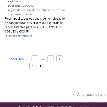
por
adolfo.vaz
—
publicado
30/09/2024
— registrado em:
servidores
,
estudantes
,
consun
,
cosuen
,
cosup
,
cosuex
Foram publicados os editais de homologação
de candidaturas aos processos eleitorais de
representantes para o CONSUN, COSUEN,
COSUEX e COSUP.
Localizado em
Informes
« ANTERIOR
1
...
4
5
6
7
Voltar para o topo