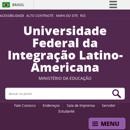
BRASIL
Simplifique!
ACESSIBILIDADE
ALTO CONTRASTE
MAPA DO SITE
RSS
Comunica BR
Universidade
Participe
Federal da
Acesso à informação
Integração Latino-
Legislação
Americana
Canais
MINISTÉRIO DA EDUCAÇÃO
Buscar no portal
Bus
Fale Conosco
Endereços
Sala de Imprensa
Servidor
Estudante