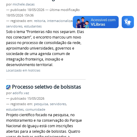
por
michele.dacas
—
publicado
18/05/2026
—
última modificação
18/05/2026 15h36
— registrado em:
reitoria
,
internacionalização
,
servidores
,
estudantes
Sob o lema “Fronteiras não nos separam. Elas
nos conectam”, o encontro marcou um novo
passo no processo de consolidação da rede,
aproximando universidades, governos e
sociedade de uma agenda comum de
integração fronteiriça, inovação e
desenvolvimento territorial.
Localizado em
Notícias
Processo seletivo de bolsistas
por
adolfo.vaz
—
publicado
15/05/2026
— registrado em:
pesquisa
,
servidores
,
estudantes
,
comunidade
Projeto científico focado na pesquisa, no
monitoramento e na conservação do Parque
Nacional do Iguaçu está com inscrições
abertas para a seleção de bolsistas. Quatro
vagas de bolsas estão relacionadas a