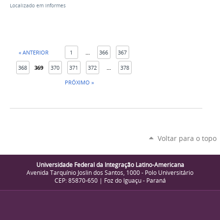
Localizado em
Informes
« ANTERIOR
1
...
366
367
368
369
370
371
372
...
378
PRÓXIMO »
Voltar para o topo
Universidade Federal da Integração Latino-Americana
Avenida Tarquínio Joslin dos Santos, 1000 - Polo Universitário
CEP: 85870-650 | Foz do Iguaçu - Paraná