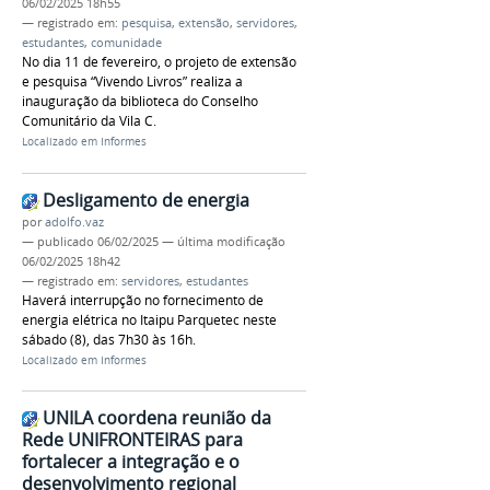
06/02/2025 18h55
— registrado em:
pesquisa
,
extensão
,
servidores
,
estudantes
,
comunidade
No dia 11 de fevereiro, o projeto de extensão
e pesquisa “Vivendo Livros” realiza a
inauguração da biblioteca do Conselho
Comunitário da Vila C.
Localizado em
Informes
Desligamento de energia
por
adolfo.vaz
—
publicado
06/02/2025
—
última modificação
06/02/2025 18h42
— registrado em:
servidores
,
estudantes
Haverá interrupção no fornecimento de
energia elétrica no Itaipu Parquetec neste
sábado (8), das 7h30 às 16h.
Localizado em
Informes
UNILA coordena reunião da
Rede UNIFRONTEIRAS para
fortalecer a integração e o
desenvolvimento regional