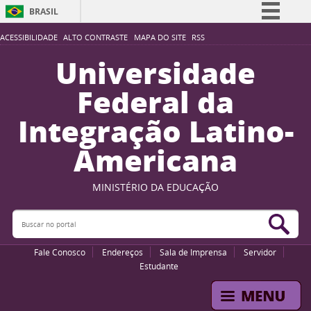
BRASIL
Simplifique!
ACESSIBILIDADE
ALTO CONTRASTE
MAPA DO SITE
RSS
Comunica BR
Universidade
Participe
Federal da
Acesso à informação
Integração Latino-
Legislação
Americana
Canais
MINISTÉRIO DA EDUCAÇÃO
Buscar no portal
Bus
Fale Conosco
Endereços
Sala de Imprensa
Servidor
Estudante