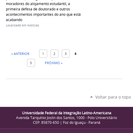
moradores do alojamento estudantil, a
primeira defesa de doutorado e outros
acontecimentos importantes do ano que está
acabando
Localizado em
Notícias
« ANTERIOR
1
2
3
4
5
PRÓXIMO »
Voltar para o topo
Universidade Federal da Integração Latino-Americana
Avenida Tarquínio Joslin dos Santos, 1000 - Polo Universitário
CEP: 85870-650 | Foz do Iguaçu - Paraná