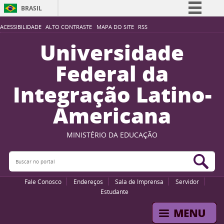
BRASIL
Simplifique!
ACESSIBILIDADE
ALTO CONTRASTE
MAPA DO SITE
RSS
Comunica BR
Universidade
Participe
Federal da
Acesso à informação
Integração Latino-
Legislação
Americana
Canais
MINISTÉRIO DA EDUCAÇÃO
Buscar no portal
Bus
Fale Conosco
Endereços
Sala de Imprensa
Servidor
Estudante