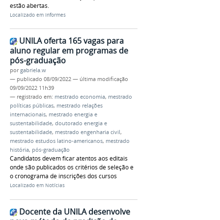
estão abertas.
Localizado em
Informes
UNILA oferta 165 vagas para
aluno regular em programas de
pós-graduação
por
gabriela.w
—
publicado
08/09/2022
—
última modificação
09/09/2022 11h39
— registrado em:
mestrado economia
,
mestrado
políticas públicas
,
mestrado relações
internacionais
,
mestrado energia e
sustentabilidade
,
doutorado energia e
sustentabilidade
,
mestrado engenharia civil
,
mestrado estudos latino-americanos
,
mestrado
história
,
pós-graduação
Candidatos devem ficar atentos aos editais
onde são publicados os critérios de seleção e
o cronograma de inscrições dos cursos
Localizado em
Notícias
Docente da UNILA desenvolve