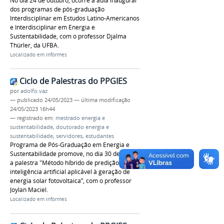
No dia 24 de outubro, ocorre a aula inaugural
dos programas de pós-graduação
Interdisciplinar em Estudos Latino-Americanos
e Interdisciplinar em Energia e
Sustentabilidade, com o professor Djalma
Thürler, da UFBA.
Localizado em
Informes
Ciclo de Palestras do PPGIES
por
adolfo.vaz
—
publicado
24/05/2023
—
última modificação
24/05/2023 16h44
— registrado em:
mestrado energia e
sustentabilidade
,
doutorado energia e
sustentabilidade
,
servidores
,
estudantes
Programa de Pós-Graduação em Energia e
Sustentabilidade promove, no dia 30 de maio,
a palestra "Método híbrido de predição com
inteligência artificial aplicável à geração de
energia solar fotovoltaica”, com o professor
Joylan Maciel.
Localizado em
Informes