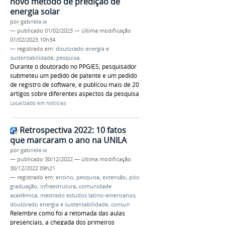
novo método de predição de
energia solar
por
gabriela.w
—
publicado
01/02/2023
—
última modificação
01/02/2023 10h34
— registrado em:
doutorado energia e
sustentabilidade
,
pesquisa
,
Durante o doutorado no PPGIES, pesquisador
submeteu um pedido de patente e um pedido
de registro de software, e publicou mais de 20
artigos sobre diferentes aspectos da pesquisa
Localizado em
Notícias
Retrospectiva 2022: 10 fatos
que marcaram o ano na UNILA
por
gabriela.w
—
publicado
30/12/2022
—
última modificação
30/12/2022 09h21
— registrado em:
ensino
,
pesquisa
,
extensão
,
pós-
graduação
,
infraestrutura
,
comunidade
acadêmica
,
mestrado estudos latino-americanos
,
doutorado energia e sustentabilidade
,
consun
Relembre como foi a retomada das aulas
presenciais, a chegada dos primeiros