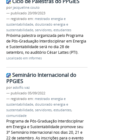
Ciclo de Palestras do PPGIES
por
jacqueline.couto
—
publicado
20/09/2023
— registrado em:
mestrado energia e
sustentabilidade
,
doutorado energia e
sustentabilidade
,
servidores
,
estudantes
Próxima palestra organizada pelo Programa
de Pós-Graduação Interdisciplinar em Energia
e Sustentabilidade será no dia 28 de
setembro, no auditório César Lattes (PTI).
Localizado em
Informes
Seminário Internacional do
PPGIES
por
adolfo.vaz
—
publicado
05/09/2022
— registrado em:
mestrado energia e
sustentabilidade
,
doutorado energia e
sustentabilidade
,
servidores
,
estudantes
,
comunidade
Programa de Pós-Graduação Interdisciplinar
em Energia e Sustentabilidade promove seu
3º Seminário Internacional nos dias 20, 21 e
22 de setembro. As inscrições para o evento