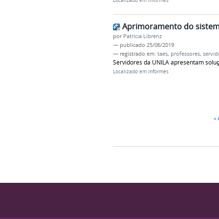
Localizado em
Informes
Aprimoramento do sistema
por
Patrícia Librenz
—
publicado
25/06/2019
— registrado em:
taes
,
professores
,
servid
Servidores da UNILA apresentam soluçã
Localizado em
Informes
«