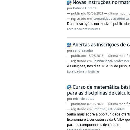
Novas instruções normati
por
Patrícia Librenz
—
publicado
05/08/2021
—
última modifi
— registrado em:
comunidade acadêmica
Duas instruções normativas publicadas 
Localizado em
Informes
Abertas as inscrições de 
por
sandra.narita
—
publicado
15/06/2018
—
última modifi
— registrado em:
institucional
,
professore
As eleições, nos dias 18 e 19 de julho
Localizado em
Notícias
Curso de matemática bási
para as disciplinas de cálcul
por
michele.dacas
—
publicado
02/06/2024
—
última modifi
— registrado em:
informe
,
estudantes
Saiba mais sobre a oportunidade ofert
Economia e Licenciaturas da UNILA qu
para os componentes de cálculo