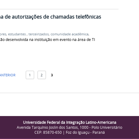
 de autorizações de chamadas telefônicas
ores
,
estudantes
,
terceirizados
,
comunidade acadêmica
,
o desenvolvida na instituição em evento na área de TI
 ANTERIOR
1
2
3
Universidade Federal da Integração Latino-Americana
Avenida Tarquínio Joslin dos Santos, 1000 - Polo Universitário
CEP: 85870-650 | Foz do Iguaçu - Paraná