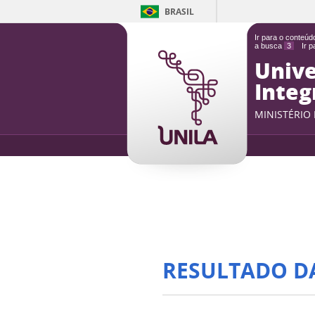
BRASIL
Ir para o conteú
a busca
3
Ir 
Unive
Integ
MINISTÉRIO
RESULTADO D