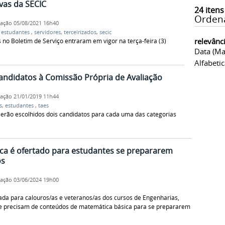
vas da SECIC
24
itens
Orden
cação
05/08/2021 16h40
,
estudantes
,
servidores
,
terceirizados
,
secic
relevânc
no Boletim de Serviço entraram em vigor na terça-feira (3)
Data (ma
Alfabeti
candidatos à Comissão Própria de Avaliação
cação
21/01/2019 11h44
s
,
estudantes
,
taes
, serão escolhidos dois candidatos para cada uma das categorias
ca é ofertado para estudantes se prepararem
os
cação
03/06/2024 19h00
ada para calouros/as e veteranos/as dos cursos de Engenharias,
e precisam de conteúdos de matemática básica para se prepararem