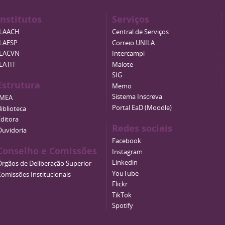
Institutos
Serviços
ILAACH
Central de Serviços
ILAESP
Correio UNILA
ILACVN
Intercampi
ILATIT
Malote
SIG
Estrutura
Memo
Sistema Inscreva
IMEA
Portal EaD (Moodle)
iblioteca
Editora
Redes sociais
Ouvidoria
Facebook
Conselho e Comissões
Instagram
Linkedin
Órgãos de Deliberação Superior
YouTube
Comissões Institucionais
Flickr
TikTok
Spotify