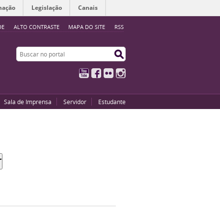
mação
Legislação
Canais
DE
ALTO CONTRASTE
MAPA DO SITE
RSS
Buscar no portal
Buscar no portal
YouTube
Facebook
Flickr
Instagram
Sala de Imprensa
Servidor
Estudante