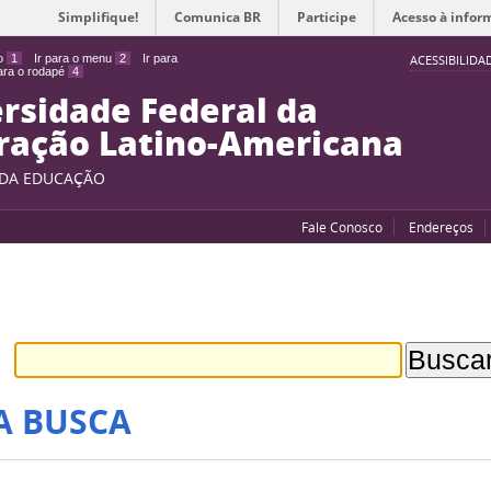
Simplifique!
Comunica BR
Participe
Acesso à infor
do
1
Ir para o menu
2
Ir para
ACESSIBILIDA
para o rodapé
4
rsidade Federal da
ração Latino-Americana
 DA EDUCAÇÃO
Fale Conosco
Endereços
A BUSCA