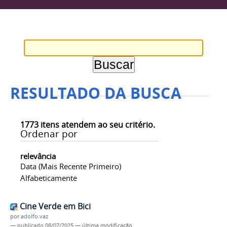
RESULTADO DA BUSCA
1773
itens atendem ao seu critério.
Ordenar por
relevância
Data (mais Recente Primeiro)
Alfabeticamente
Cine Verde em Bici
por
adolfo.vaz
—
publicado
08/07/2025
—
última modificação