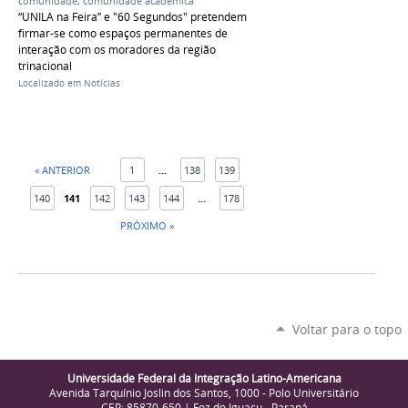
comunidade
,
comunidade acadêmica
“UNILA na Feira” e "60 Segundos" pretendem
firmar-se como espaços permanentes de
interação com os moradores da região
trinacional
Localizado em
Notícias
« ANTERIOR
1
...
138
139
140
141
142
143
144
...
178
PRÓXIMO »
Voltar para o topo
Universidade Federal da Integração Latino-Americana
Avenida Tarquínio Joslin dos Santos, 1000 - Polo Universitário
CEP: 85870-650 | Foz do Iguaçu - Paraná