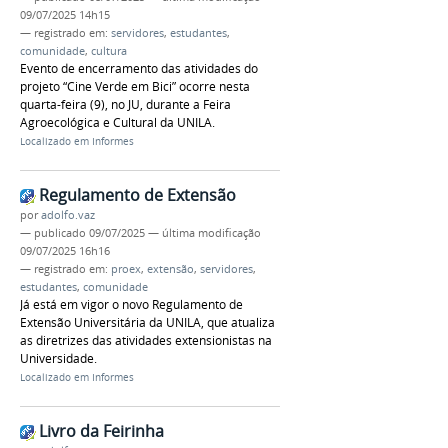
09/07/2025 14h15
— registrado em:
servidores
,
estudantes
,
comunidade
,
cultura
Evento de encerramento das atividades do
projeto “Cine Verde em Bici” ocorre nesta
quarta-feira (9), no JU, durante a Feira
Agroecológica e Cultural da UNILA.
Localizado em
Informes
Regulamento de Extensão
por
adolfo.vaz
—
publicado
09/07/2025
—
última modificação
09/07/2025 16h16
— registrado em:
proex
,
extensão
,
servidores
,
estudantes
,
comunidade
Já está em vigor o novo Regulamento de
Extensão Universitária da UNILA, que atualiza
as diretrizes das atividades extensionistas na
Universidade.
Localizado em
Informes
Livro da Feirinha