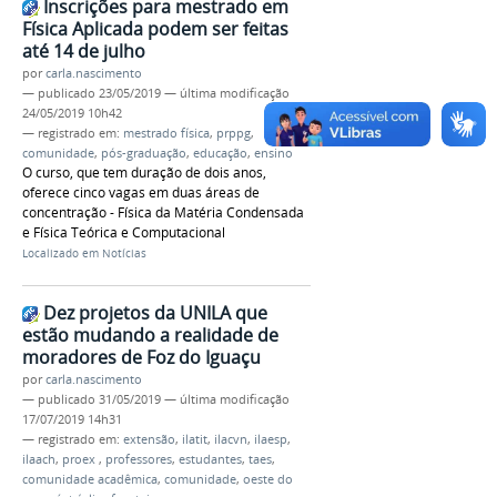
Inscrições para mestrado em
Física Aplicada podem ser feitas
até 14 de julho
por
carla.nascimento
—
publicado
23/05/2019
—
última modificação
24/05/2019 10h42
— registrado em:
mestrado física
,
prppg
,
comunidade
,
pós-graduação
,
educação
,
ensino
O curso, que tem duração de dois anos,
oferece cinco vagas em duas áreas de
concentração - Física da Matéria Condensada
e Física Teórica e Computacional
Localizado em
Notícias
Dez projetos da UNILA que
estão mudando a realidade de
moradores de Foz do Iguaçu
por
carla.nascimento
—
publicado
31/05/2019
—
última modificação
17/07/2019 14h31
— registrado em:
extensão
,
ilatit
,
ilacvn
,
ilaesp
,
ilaach
,
proex
,
professores
,
estudantes
,
taes
,
comunidade acadêmica
,
comunidade
,
oeste do