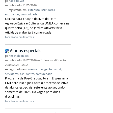
por
adolfo.vaz
—
publicado
11/05/2026
— registrado em:
extensão
,
servidores
,
estudantes
,
comunidade
Oficina para criação do livro da Feira
Agroecológica e Cultural da UNILA começa na
quarta-feira (13), no Jardim Universitário.
Atividade é aberta à comunidade.
Localizado em
Informes
Alunos especiais
por
michele.dacas
—
publicado
16/07/2026
—
última modificação
20/07/2026 15h22
— registrado em:
mestrado engenharia civil
,
servidores
,
estudantes
,
comunidade
Programa de Pós-Graduação em Engenharia
Civil abre inscrições para o processo seletivo
de alunos especiais, referente ao segundo
semestre de 2026. Há vagas para duas
disciplinas.
Localizado em
Informes