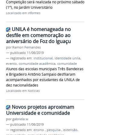
Competição será realizada no próximo sábado
(1º), no Jardim Universitário
Localizado em
Informes
UNILA é homenageada no
desfile em comemoração ao
aniversário de Foz do Iguaçu
por
Ramon Fernandes
—
publicado
11/06/2019
— registrado em:
institucional
,
identidade unila
,
evento
,
comunidade acadêmica
,
comunidade
Alunos das escolas municipais Três Bandeiras
e Brigadeiro Antônio Sampaio desfilaram
acompanhados por estudantes da UNILA de
dez nacionalidades
Localizado em
Notícias
Novos projetos aproximam
Universidade e comunidade
por
gabriela.w
—
publicado
11/06/2019
— registrado em:
ensino
,
pesquisa
,
extensão
,