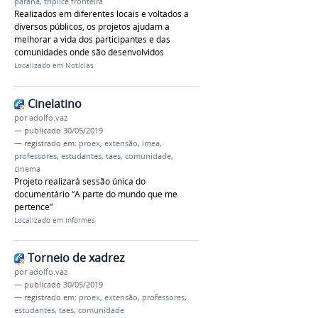
paraná
,
tríplice fronteira
Realizados em diferentes locais e voltados a
diversos públicos, os projetos ajudam a
melhorar a vida dos participantes e das
comunidades onde são desenvolvidos
Localizado em
Notícias
Cinelatino
por
adolfo.vaz
—
publicado
30/05/2019
— registrado em:
proex
,
extensão
,
imea
,
professores
,
estudantes
,
taes
,
comunidade
,
cinema
Projeto realizará sessão única do
documentário “A parte do mundo que me
pertence”
Localizado em
Informes
Torneio de xadrez
por
adolfo.vaz
—
publicado
30/05/2019
— registrado em:
proex
,
extensão
,
professores
,
estudantes
,
taes
,
comunidade