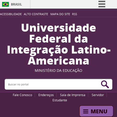
BRASIL
Simplifique!
ACESSIBILIDADE
ALTO CONTRASTE
MAPA DO SITE
RSS
Comunica BR
Universidade
Participe
Federal da
Acesso à informação
Integração Latino-
Legislação
Americana
Canais
MINISTÉRIO DA EDUCAÇÃO
Buscar no portal
Bus
Fale Conosco
Endereços
Sala de Imprensa
Servidor
Estudante