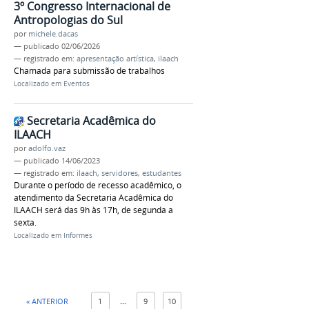
3º Congresso Internacional de
Antropologias do Sul
por
michele.dacas
—
publicado
02/06/2026
— registrado em:
apresentação artística
,
ilaach
Chamada para submissão de trabalhos
Localizado em
Eventos
Secretaria Acadêmica do
ILAACH
por
adolfo.vaz
—
publicado
14/06/2023
— registrado em:
ilaach
,
servidores
,
estudantes
Durante o período de recesso acadêmico, o
atendimento da Secretaria Acadêmica do
ILAACH será das 9h às 17h, de segunda a
sexta.
Localizado em
Informes
« ANTERIOR
1
...
9
10