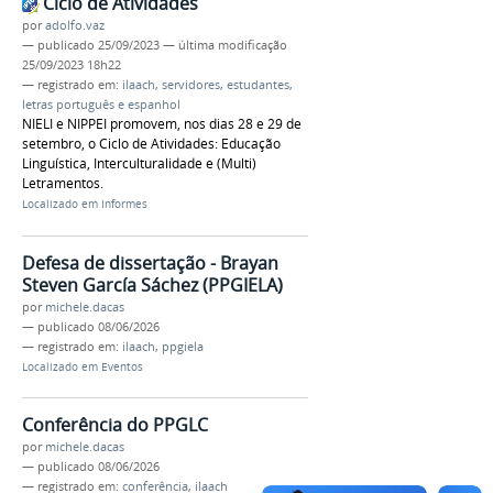
Ciclo de Atividades
por
adolfo.vaz
—
publicado
25/09/2023
—
última modificação
25/09/2023 18h22
— registrado em:
ilaach
,
servidores
,
estudantes
,
letras português e espanhol
NIELI e NIPPEI promovem, nos dias 28 e 29 de
setembro, o Ciclo de Atividades: Educação
Linguística, Interculturalidade e (Multi)
Letramentos.
Localizado em
Informes
Defesa de dissertação - Brayan
Steven García Sáchez (PPGIELA)
por
michele.dacas
—
publicado
08/06/2026
— registrado em:
ilaach
,
ppgiela
Localizado em
Eventos
Conferência do PPGLC
por
michele.dacas
—
publicado
08/06/2026
— registrado em:
conferência
,
ilaach