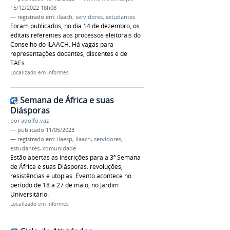
15/12/2022 18h08
— registrado em:
ilaach
,
servidores
,
estudantes
Foram publicados, no dia 14 de dezembro, os
editais referentes aos processos eleitorais do
Conselho do ILAACH. Há vagas para
representações docentes, discentes e de
TAEs.
Localizado em
Informes
Semana de África e suas
Diásporas
por
adolfo.vaz
—
publicado
11/05/2023
— registrado em:
ilaesp
,
ilaach
,
servidores
,
estudantes
,
comunidade
Estão abertas as inscrições para a 3ª Semana
de África e suas Diásporas: revoluções,
resistências e utopias. Evento acontece no
período de 18 a 27 de maio, no Jardim
Universitário.
Localizado em
Informes