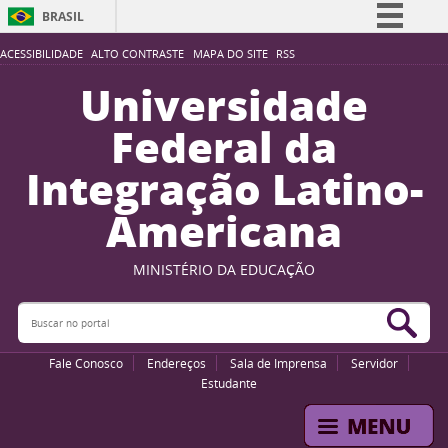
BRASIL
Simplifique!
ACESSIBILIDADE
ALTO CONTRASTE
MAPA DO SITE
RSS
Comunica BR
Universidade
Participe
Federal da
Acesso à informação
Integração Latino-
Legislação
Americana
Canais
MINISTÉRIO DA EDUCAÇÃO
Buscar no portal
Bus
Fale Conosco
Endereços
Sala de Imprensa
Servidor
Estudante