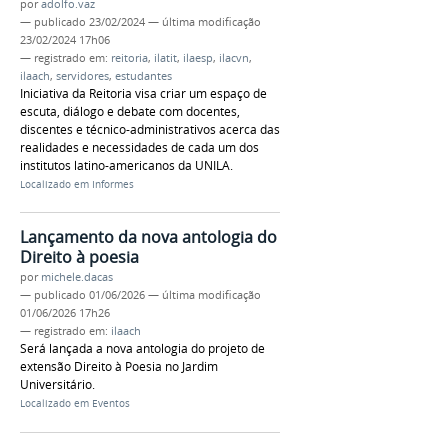
por
adolfo.vaz
—
publicado
23/02/2024
—
última modificação
23/02/2024 17h06
— registrado em:
reitoria
,
ilatit
,
ilaesp
,
ilacvn
,
ilaach
,
servidores
,
estudantes
Iniciativa da Reitoria visa criar um espaço de
escuta, diálogo e debate com docentes,
discentes e técnico-administrativos acerca das
realidades e necessidades de cada um dos
institutos latino-americanos da UNILA.
Localizado em
Informes
Lançamento da nova antologia do
Direito à poesia
por
michele.dacas
—
publicado
01/06/2026
—
última modificação
01/06/2026 17h26
— registrado em:
ilaach
Será lançada a nova antologia do projeto de
extensão Direito à Poesia no Jardim
Universitário.
Localizado em
Eventos