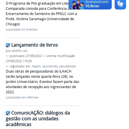
O Programa de Pós-graduação em Literatura
Comparada convida para Conferência de
Encerramento do Semestre do PPGLC com a
Profa. Victória Saramago (Universidade de
Chicago)
Localizado em
Eventos
Lançamento de livros
por
adolfo.vaz
—
publicado
27/09/2022
—
última modificação
27/09/2022 17h20
— registrado em:
ilaach
,
servidores
,
estudantes
Duas obras de pesquisadoras do ILAACH
serão lançadas nesta quarta-feira (28), no
Jardim Universitário. Eventos fazem parte das
atividades de recepção aos ingressantes de
2022.
Localizado em
Informes
ComunicAÇÃO: diálogos da
gestão com as unidades
acadêmicas