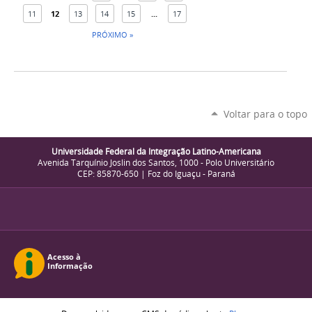
11
12
13
14
15
...
17
PRÓXIMO »
Voltar para o topo
Universidade Federal da Integração Latino-Americana
Avenida Tarquínio Joslin dos Santos, 1000 - Polo Universitário
CEP: 85870-650 | Foz do Iguaçu - Paraná