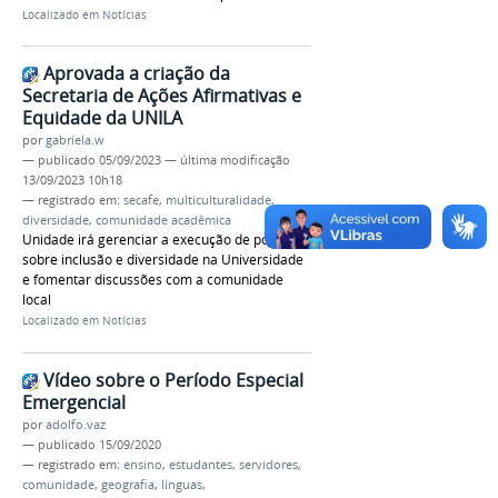
Localizado em
Notícias
Aprovada a criação da
Secretaria de Ações Afirmativas e
Equidade da UNILA
por
gabriela.w
—
publicado
05/09/2023
—
última modificação
13/09/2023 10h18
— registrado em:
secafe
,
multiculturalidade
,
diversidade
,
comunidade acadêmica
Unidade irá gerenciar a execução de políticas
sobre inclusão e diversidade na Universidade
e fomentar discussões com a comunidade
local
Localizado em
Notícias
Vídeo sobre o Período Especial
Emergencial
por
adolfo.vaz
—
publicado
15/09/2020
— registrado em:
ensino
,
estudantes
,
servidores
,
comunidade
,
geografia
,
línguas
,