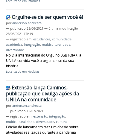
Localizado em
Informes
Orgulhe-se de ser quem você é!
por
anderson.andreata
—
publicado
28/06/2021
—
última modificação
28/06/2021 17h19
— registrado em:
estudantes
,
comunidade
acadêmica
,
integração
,
multiculturalidade
,
diversidade
No Dia Internacional do Orgulho LGBTQIA+, a
UNILA convida você a orgulhar-se da sua
história
Localizado em
Notícias
Extensão lança Caminos,
publicação que divulga ações da
UNILA na comunidade
por
anderson.andreata
—
publicado
12/07/2021
— registrado em:
extensão
,
integração
,
multiculturalidade
,
diversidade
,
cultura
Edição de lançamento traz um dossiê sobre
atividades realizadas durante a pandemia