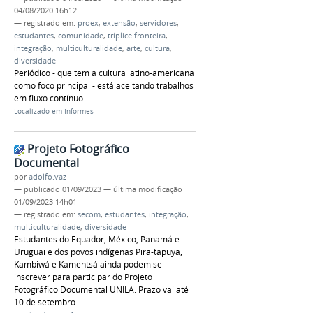
04/08/2020 16h12
— registrado em:
proex
,
extensão
,
servidores
,
estudantes
,
comunidade
,
tríplice fronteira
,
integração
,
multiculturalidade
,
arte
,
cultura
,
diversidade
Periódico - que tem a cultura latino-americana
como foco principal - está aceitando trabalhos
em fluxo contínuo
Localizado em
Informes
Projeto Fotográfico
Documental
por
adolfo.vaz
—
publicado
01/09/2023
—
última modificação
01/09/2023 14h01
— registrado em:
secom
,
estudantes
,
integração
,
multiculturalidade
,
diversidade
Estudantes do Equador, México, Panamá e
Uruguai e dos povos indígenas Pira-tapuya,
Kambiwá e Kamentsá ainda podem se
inscrever para participar do Projeto
Fotográfico Documental UNILA. Prazo vai até
10 de setembro.