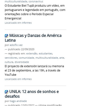
multiculturalidade
,
coronavírus
O Estudante Biel Tupã produziu um vídeo, em
portuguarani e legendado em português, com
orientações sobre o Período Especial
Emergencial
Localizado em
Informes
Músicas y Danzas de América
Latina
por
adolfo.vaz
—
publicado
22/09/2020
— registrado em:
extensão
,
estudantes
,
servidores
,
comunidade
,
multiculturalidade
,
arte
,
cultura
,
diversidade
El proyecto de extensión lanzará su memoria
el 23 de septiembre, a las 19h, a través de
YouTube
Localizado em
Informes
UNILA: 12 anos de sonhos e
desafios
por
tiago.andrade
—
publicado
12/01/2022
—
última modificação