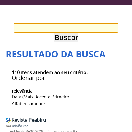
RESULTADO DA BUSCA
110
itens atendem ao seu critério.
Ordenar por
relevância
Data (mais Recente Primeiro)
Alfabeticamente
Revista Peabiru
por
adolfo.vaz
—
publicado
04/08/2020
—
última modificação