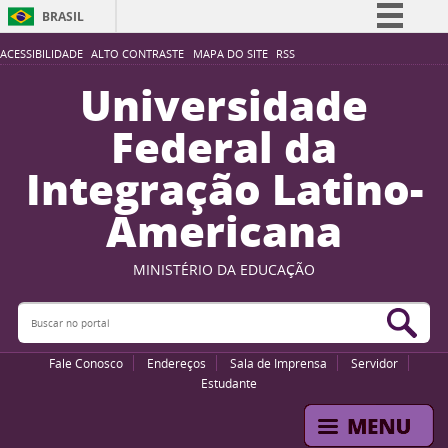
BRASIL
Simplifique!
ACESSIBILIDADE
ALTO CONTRASTE
MAPA DO SITE
RSS
Comunica BR
Universidade
Participe
Federal da
Acesso à informação
Integração Latino-
Legislação
Americana
Canais
MINISTÉRIO DA EDUCAÇÃO
Buscar no portal
Bus
Fale Conosco
Endereços
Sala de Imprensa
Servidor
Estudante