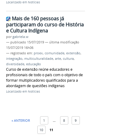
Localizado em
Notícias
Mais de 160 pessoas já
participaram do curso de História
e Cultura Indígena
por
gabriela.w
—
publicado
15/07/2019
—
última modificação
15/07/2019 16h06
— registrado em:
proex
,
comunidade
,
extensão
,
integração
,
multiculturalidade
,
arte
,
cultura
,
diversidade
,
educação
Curso de extensão reúne educadores e
profissionais de todo o país com o objetivo de
formar multiplicadores qualificados para a
abordagem de questões indígenas
Localizado em
Notícias
« ANTERIOR
1
...
8
9
10
11