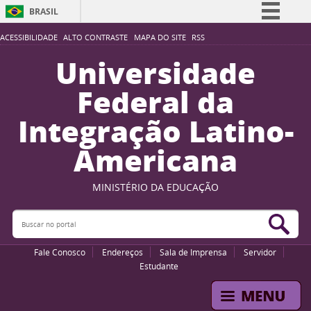
BRASIL
Simplifique!
ACESSIBILIDADE
ALTO CONTRASTE
MAPA DO SITE
RSS
Comunica BR
Universidade
Participe
Federal da
Acesso à informação
Integração Latino-
Legislação
Americana
Canais
MINISTÉRIO DA EDUCAÇÃO
Buscar no portal
Bus
Fale Conosco
Endereços
Sala de Imprensa
Servidor
Estudante