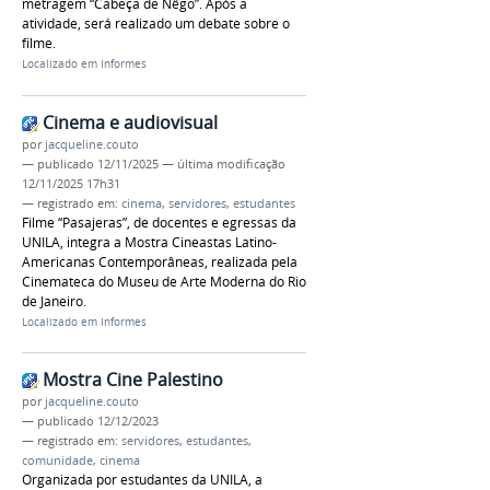
metragem “Cabeça de Nêgo”. Após a
atividade, será realizado um debate sobre o
filme.
Localizado em
Informes
Cinema e audiovisual
por
jacqueline.couto
—
publicado
12/11/2025
—
última modificação
12/11/2025 17h31
— registrado em:
cinema
,
servidores
,
estudantes
Filme “Pasajeras”, de docentes e egressas da
UNILA, integra a Mostra Cineastas Latino-
Americanas Contemporâneas, realizada pela
Cinemateca do Museu de Arte Moderna do Rio
de Janeiro.
Localizado em
Informes
Mostra Cine Palestino
por
jacqueline.couto
—
publicado
12/12/2023
— registrado em:
servidores
,
estudantes
,
comunidade
,
cinema
Organizada por estudantes da UNILA, a