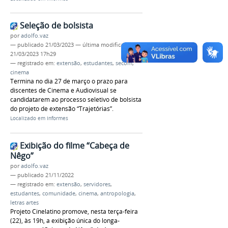
Seleção de bolsista
por
adolfo.vaz
—
publicado
21/03/2023
—
última modificação
21/03/2023 17h29
— registrado em:
extensão
,
estudantes
,
secom
,
cinema
Termina no dia 27 de março o prazo para
discentes de Cinema e Audiovisual se
candidatarem ao processo seletivo de bolsista
do projeto de extensão “Trajetórias”.
Localizado em
Informes
Exibição do filme “Cabeça de
Nêgo”
por
adolfo.vaz
—
publicado
21/11/2022
— registrado em:
extensão
,
servidores
,
estudantes
,
comunidade
,
cinema
,
antropologia
,
letras artes
Projeto Cinelatino promove, nesta terça-feira
(22), às 19h, a exibição única do longa-