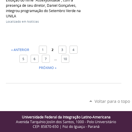
Exibição do filme “Assexybilidade”, com a
presença de seu diretor, Daniel Gonçalves,
integrou programação do Setembro Verde na
UNILA
Localizado em
Notícias
« ANTERIOR
1
2
3
4
5
6
7
...
10
PRÓXIMO »
Voltar para o topo
Universidade Federal da Integração Latino-Americana
Avenida Tarquínio Joslin dos Santos, 1000 - Polo Universitário
CEP: 85870-650 | Foz do Iguaçu - Paraná