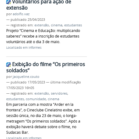
Voluntários para ação de
extensão
por
adolfo.vaz
—
publicado
25/04/2023
— registrado em:
extensão
,
cinema
,
estudantes
Projeto “Cinema e Educação: multiplicando
saberes” recebe a inscrição de estudantes
voluntários até o dia 3 de maio.
Localizado em
Informes
Exibição do filme “Os primeiros
soldados”
por
jacqueline.couto
—
publicado
17/05/2023
—
última modificação
17/05/2023 16h05
— registrado em:
extensão
,
servidores
,
estudantes
,
comunidade
,
cinema
Em parceria com a mostra “Arder en la
frontera”, o Cineclube Cinelatino exibe, em
sessão única, no dia 23 de maio, o longa-
metragem “Os primeiros soldados”. Após a
exibição haverá debate sobre o filme, no
Sudacas Bar.
Localizado em
Informes