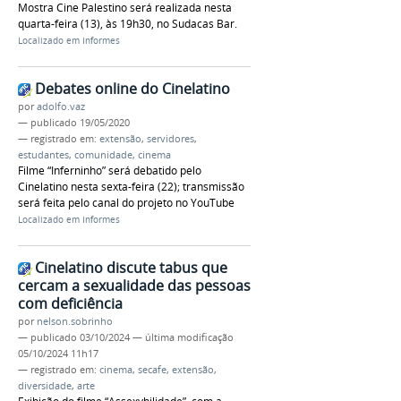
Mostra Cine Palestino será realizada nesta
quarta-feira (13), às 19h30, no Sudacas Bar.
Localizado em
Informes
Debates online do Cinelatino
por
adolfo.vaz
—
publicado
19/05/2020
— registrado em:
extensão
,
servidores
,
estudantes
,
comunidade
,
cinema
Filme “Inferninho” será debatido pelo
Cinelatino nesta sexta-feira (22); transmissão
será feita pelo canal do projeto no YouTube
Localizado em
Informes
Cinelatino discute tabus que
cercam a sexualidade das pessoas
com deficiência
por
nelson.sobrinho
—
publicado
03/10/2024
—
última modificação
05/10/2024 11h17
— registrado em:
cinema
,
secafe
,
extensão
,
diversidade
,
arte