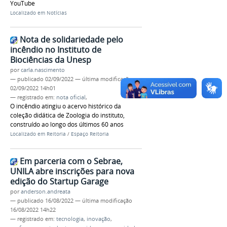
YouTube
Localizado em
Notícias
Nota de solidariedade pelo
incêndio no Instituto de
Biociências da Unesp
por
carla.nascimento
—
publicado
02/09/2022
—
última modificação
02/09/2022 14h01
— registrado em:
nota oficial
,
O incêndio atingiu o acervo histórico da
coleção didática de Zoologia do instituto,
construído ao longo dos últimos 60 anos
Localizado em
Reitoria
/
Espaço Reitoria
Em parceria com o Sebrae,
UNILA abre inscrições para nova
edição do Startup Garage
por
anderson.andreata
—
publicado
16/08/2022
—
última modificação
16/08/2022 14h22
— registrado em:
tecnologia
,
inovação
,