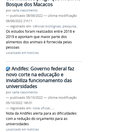
Bosque dos Macacos
por
carla.nascimento
—
publicado
08/08/2022
—
última modificação
08/08/2022 21h11
— registrado em:
ciências biológicas
,
pesquisa
,
Os estudos foram realizados entre 2018 e
2019 e apontam que maior parte dos
alimentos dos animais é fornecida pelas
pessoas
Localizado em
Notícias
Andifes: Governo federal faz
novo corte na educação e
inviabiliza funcionamento das
universidades
por
carla.nascimento
—
publicado
05/10/2022
—
última modificação
05/10/2022 18h31
— registrado em:
nota oficial
,
,
,
Nota da Andifes alerta para as dificuldades
com a redução do orçamento para as
universidades
Localizado em
Notícias