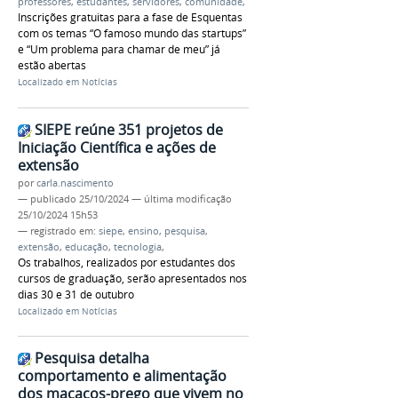
professores
,
estudantes
,
servidores
,
comunidade
,
Inscrições gratuitas para a fase de Esquentas
com os temas “O famoso mundo das startups”
e “Um problema para chamar de meu” já
estão abertas
Localizado em
Notícias
SIEPE reúne 351 projetos de
Iniciação Científica e ações de
extensão
por
carla.nascimento
—
publicado
25/10/2024
—
última modificação
25/10/2024 15h53
— registrado em:
siepe
,
ensino
,
pesquisa
,
extensão
,
educação
,
tecnologia
,
Os trabalhos, realizados por estudantes dos
cursos de graduação, serão apresentados nos
dias 30 e 31 de outubro
Localizado em
Notícias
Pesquisa detalha
comportamento e alimentação
dos macacos-prego que vivem no