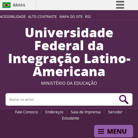
BRASIL
Simplifique!
ACESSIBILIDADE
ALTO CONTRASTE
MAPA DO SITE
RSS
Comunica BR
Universidade
Participe
Federal da
Acesso à informação
Integração Latino-
Legislação
Americana
Canais
MINISTÉRIO DA EDUCAÇÃO
Buscar no portal
Bus
Fale Conosco
Endereços
Sala de Imprensa
Servidor
Estudante