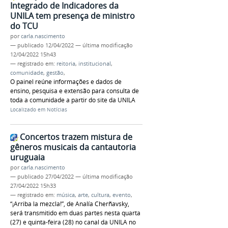
Integrado de Indicadores da
UNILA tem presença de ministro
do TCU
por
carla.nascimento
—
publicado
12/04/2022
—
última modificação
12/04/2022 15h43
— registrado em:
reitoria
,
institucional
,
comunidade
,
gestão
,
O painel reúne informações e dados de
ensino, pesquisa e extensão para consulta de
toda a comunidade a partir do site da UNILA
Localizado em
Notícias
Concertos trazem mistura de
gêneros musicais da cantautoria
uruguaia
por
carla.nascimento
—
publicado
27/04/2022
—
última modificação
27/04/2022 15h33
— registrado em:
música
,
arte
,
cultura
,
evento
,
“¡Arriba la mezcla!”, de Analía Cherñavsky,
será transmitido em duas partes nesta quarta
(27) e quinta-feira (28) no canal da UNILA no