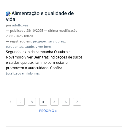
Alimentação e qualidade de
vida
por
adolfo.vaz
—
publicado
28/10/2025
—
última modificação
28/10/2025 18h20
— registrado em:
progepe,
,
servidores,
,
estudantes
,
saúde
,
viver bem
,
Segundo texto da campanha Outubro e
Novembro Viver Bem traz indicações de sucos
e caldos que auxiliam no bem-estar e
promovem o autocuidado. Confira.
Localizado em
Informes
1
2
3
4
5
6
7
PRÓXIMO »