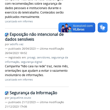
com recomendações sobre segurança de
dados pessoais e institucionais durante o
exercício do teletrabalho. Conteúdos serão
publicados mensalmente.
Localizado em
Informes
Exposição não intencional de
dados sensíveis
por
adolfo.vaz
—
publicado
26/04/2023
—
última modificação
26/04/2023 16h52
— registrado em:
proagi
,
servidores
,
segurança da
informação
,
segurança digital
Campanha “Não caia na rede” traz, neste mês,
orientações que ajudam a evitar o vazamento
involuntário de informações.
Localizado em
Informes
Segurança da Informação
por
jacqueline.couto
—
publicado
21/12/2023
—
última modificação
21/12/2023 17h06