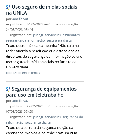
Uso seguro de mídias sociais
na UNILA
por
adolfo.vaz
—
publicado
24/05/2023
—
última modificação
24/05/2023 16h44
— registrado em:
proagi
,
servidores
,
estudantes
,
segurança da informação
,
segurança digital
Texto deste mês da campanha “Não caia na
rede” aborda a resolução que estabelece as
diretrizes de segurança da informação para o
uso seguro de mídias sociais no âmbito da
Universidade.
Localizado em
Informes
Segurança de equipamentos
para uso em teletrabalho
por
adolfo.vaz
—
publicado
27/02/2023
—
última modificação
07/03/2023 09h20
— registrado em:
proagi
,
servidores
,
segurança da
informação
,
segurança digital
Texto de abertura da segunda edição da
campanha “Não caia na rede” traz um guia