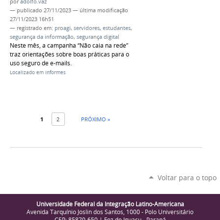
por
adolfo.vaz
—
publicado
27/11/2023
—
última modificação
27/11/2023 16h51
— registrado em:
proagi
,
servidores
,
estudantes
,
segurança da informação
,
segurança digital
Neste mês, a campanha “Não caia na rede”
traz orientações sobre boas práticas para o
uso seguro de e-mails.
Localizado em
Informes
1
2
PRÓXIMO »
Voltar para o topo
Universidade Federal da Integração Latino-Americana
Avenida Tarquínio Joslin dos Santos, 1000 - Polo Universitário
CEP: 85870-650 | Foz do Iguaçu - Paraná