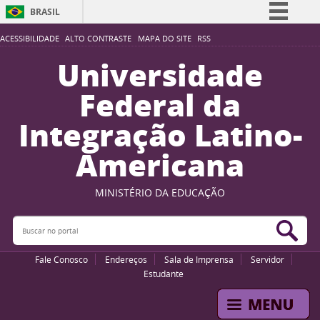
BRASIL
Simplifique!
ACESSIBILIDADE
ALTO CONTRASTE
MAPA DO SITE
RSS
Comunica BR
Universidade
Participe
Federal da
Acesso à informação
Integração Latino-
Legislação
Americana
Canais
MINISTÉRIO DA EDUCAÇÃO
Buscar no portal
Bus
Fale Conosco
Endereços
Sala de Imprensa
Servidor
Estudante