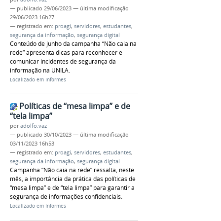
—
publicado
29/06/2023
—
última modificação
29/06/2023 16h27
— registrado em:
proagi
,
servidores
,
estudantes
,
segurança da informação
,
segurança digital
Conteúdo de junho da campanha “Não caia na
rede” apresenta dicas para reconhecer e
comunicar incidentes de segurança da
informação na UNILA.
Localizado em
Informes
Políticas de “mesa limpa” e de
“tela limpa”
por
adolfo.vaz
—
publicado
30/10/2023
—
última modificação
03/11/2023 16h53
— registrado em:
proagi
,
servidores
,
estudantes
,
segurança da informação
,
segurança digital
Campanha “Não caia na rede” ressalta, neste
mês, a importância da prática das políticas de
“mesa limpa” e de “tela limpa” para garantir a
segurança de informações confidenciais.
Localizado em
Informes