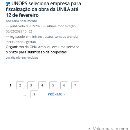
UNOPS seleciona empresa para
fiscalização da obra da UNILA até
12 de fevereiro
por
carla.nascimento
—
publicado
03/02/2025
—
última modificação
03/02/2025 10h52
— registrado em:
infraestrutura
,
campus arandu
,
institucional
,
gestão
Organismo da ONU ampliou em uma semana
o prazo para submissão de propostas
Localizado em
Notícias
1
2
3
4
5
6
7
...
9
PRÓXIMO »
Voltar para o topo