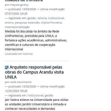
por
mayara.godoy
—
publicado
13/03/2026
—
última modificação
07/07/2026 12h29
— registrado em:
gestão
,
reitoria
,
institucional
,
ensino
,
pesquisa
,
extensão
,
tríplice fronteira
,
internacionalização
Medida foi discutida no âmbito da Rede
Unifronteiras, presidida pela UNILA, e
fortalece ações acadêmicas, administrativas,
científicas e culturais de cooperação
internacional
Localizado em
Notícias
Arquiteto responsável pelas
obras do Campus Arandu visita
UNILA
por
carla.nascimento
—
publicado
12/02/2026
—
última modificação
12/02/2026 15h26
— registrado em:
institucional
,
gestão
Jair Valera esteve na Universidade para visitar
as unidades Jardim Universitário e Almada e
conhecer necessidades e demandas