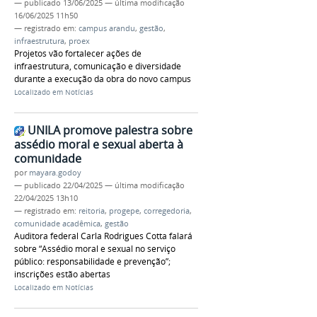
—
publicado
13/06/2025
—
última modificação
16/06/2025 11h50
— registrado em:
campus arandu
,
gestão
,
infraestrutura
,
proex
Projetos vão fortalecer ações de
infraestrutura, comunicação e diversidade
durante a execução da obra do novo campus
Localizado em
Notícias
UNILA promove palestra sobre
assédio moral e sexual aberta à
comunidade
por
mayara.godoy
—
publicado
22/04/2025
—
última modificação
22/04/2025 13h10
— registrado em:
reitoria
,
progepe
,
corregedoria
,
comunidade acadêmica
,
gestão
Auditora federal Carla Rodrigues Cotta falará
sobre “Assédio moral e sexual no serviço
público: responsabilidade e prevenção”;
inscrições estão abertas
Localizado em
Notícias