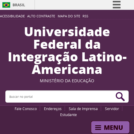
BRASIL
Simplifique!
ACESSIBILIDADE
ALTO CONTRASTE
MAPA DO SITE
RSS
Comunica BR
Universidade
Participe
Federal da
Acesso à informação
Integração Latino-
Legislação
Americana
Canais
MINISTÉRIO DA EDUCAÇÃO
Buscar no portal
Bus
Fale Conosco
Endereços
Sala de Imprensa
Servidor
Estudante