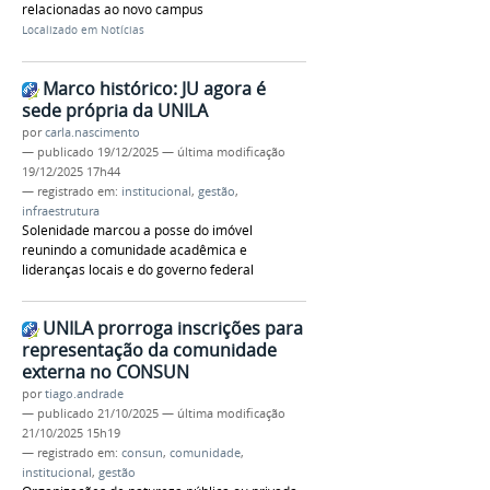
relacionadas ao novo campus
Localizado em
Notícias
Marco histórico: JU agora é
sede própria da UNILA
por
carla.nascimento
—
publicado
19/12/2025
—
última modificação
19/12/2025 17h44
— registrado em:
institucional
,
gestão
,
infraestrutura
Solenidade marcou a posse do imóvel
reunindo a comunidade acadêmica e
lideranças locais e do governo federal
UNILA prorroga inscrições para
representação da comunidade
externa no CONSUN
por
tiago.andrade
—
publicado
21/10/2025
—
última modificação
21/10/2025 15h19
— registrado em:
consun
,
comunidade
,
institucional
,
gestão