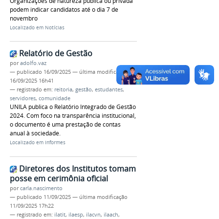
Organizações de natureza pública ou privada
podem indicar candidatos até o dia 7 de
novembro
Localizado em
Notícias
Relatório de Gestão
por
adolfo.vaz
—
publicado
16/09/2025
—
última modificação
16/09/2025 16h41
— registrado em:
reitoria
,
gestão
,
estudantes
,
servidores
,
comunidade
UNILA publica o Relatório Integrado de Gestão
2024. Com foco na transparência institucional,
o documento é uma prestação de contas
anual à sociedade.
Localizado em
Informes
Diretores dos Institutos tomam
posse em cerimônia oficial
por
carla.nascimento
—
publicado
11/09/2025
—
última modificação
11/09/2025 17h22
— registrado em:
ilatit
,
ilaesp
,
ilacvn
,
ilaach
,