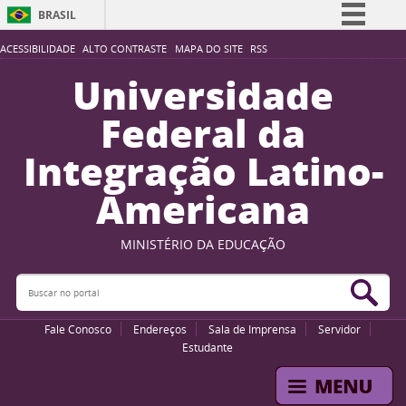
BRASIL
Simplifique!
ACESSIBILIDADE
ALTO CONTRASTE
MAPA DO SITE
RSS
Comunica BR
Universidade
Participe
Federal da
Acesso à informação
Integração Latino-
Legislação
Americana
Canais
MINISTÉRIO DA EDUCAÇÃO
Buscar no portal
Bus
Fale Conosco
Endereços
Sala de Imprensa
Servidor
Estudante