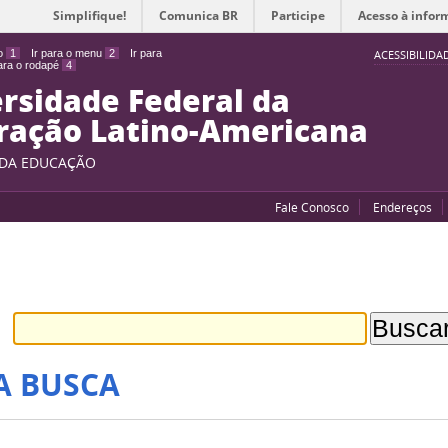
Simplifique!
Comunica BR
Participe
Acesso à infor
do
1
Ir para o menu
2
Ir para
ACESSIBILIDA
para o rodapé
4
rsidade Federal da
ração Latino-Americana
 DA EDUCAÇÃO
Fale Conosco
Endereços
A BUSCA