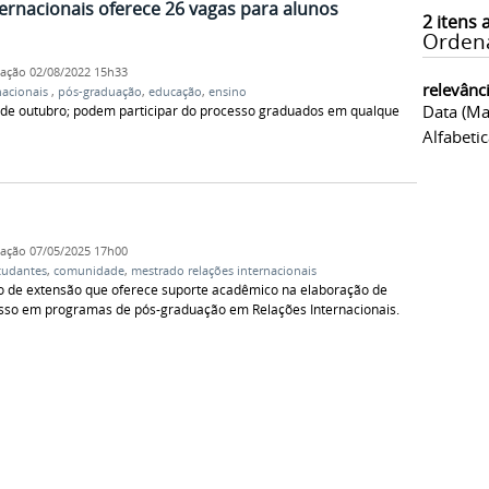
ernacionais oferece 26 vagas para alunos
2
itens 
Orden
cação
02/08/2022 15h33
relevânc
nacionais
,
pós-graduação
,
educação
,
ensino
Data (ma
 2 de outubro; podem participar do processo graduados em qualquer
Alfabeti
cação
07/05/2025 17h00
tudantes
,
comunidade
,
mestrado relações internacionais
ão de extensão que oferece suporte acadêmico na elaboração de
resso em programas de pós-graduação em Relações Internacionais.