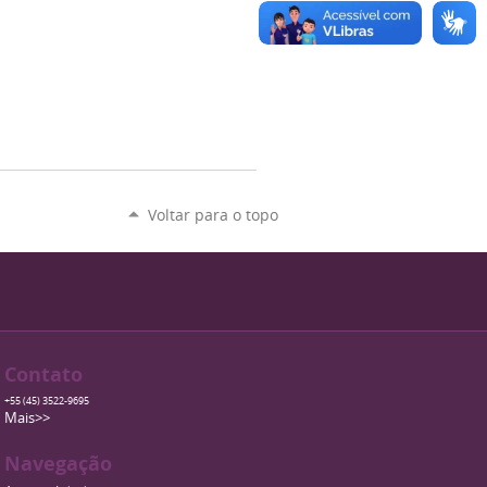
Voltar para o topo
Contato
+55 (45) 3522-9695
Mais>>
Navegação