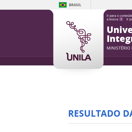
BRASIL
Ir para o conteú
a busca
3
Ir 
Unive
Integ
MINISTÉRIO
RESULTADO D