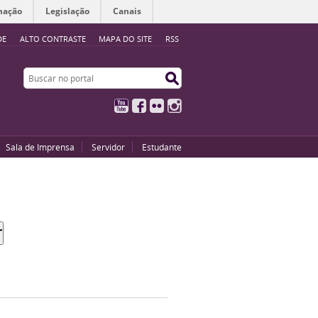
mação
Legislação
Canais
DE
ALTO CONTRASTE
MAPA DO SITE
RSS
Buscar no portal
Buscar no portal
YouTube
Facebook
Flickr
Instagram
Sala de Imprensa
Servidor
Estudante