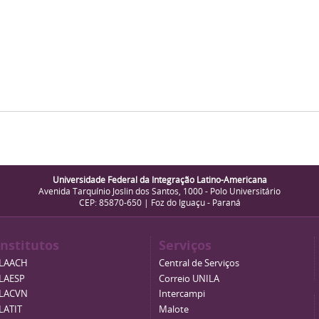
Universidade Federal da Integração Latino-Americana
Avenida Tarquínio Joslin dos Santos, 1000 - Polo Universitário
CEP: 85870-650 | Foz do Iguaçu - Paraná
Institutos
Serviços
ILAACH
Central de Serviços
ILAESP
Correio UNILA
ILACVN
Intercampi
ILATIT
Malote