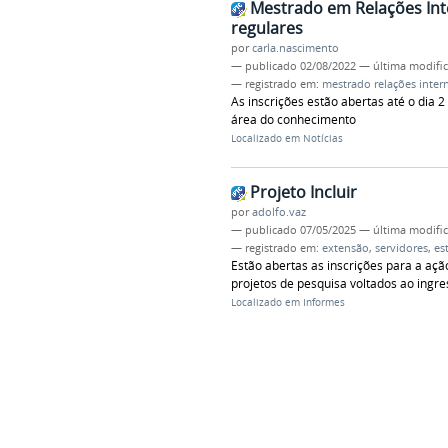
Mestrado em Relações Int
regulares
por
carla.nascimento
—
publicado
02/08/2022
—
última modifi
— registrado em:
mestrado relações inter
As inscrições estão abertas até o dia
área do conhecimento
Localizado em
Notícias
Projeto Incluir
por
adolfo.vaz
—
publicado
07/05/2025
—
última modifi
— registrado em:
extensão
,
servidores
,
es
Estão abertas as inscrições para a aç
projetos de pesquisa voltados ao ing
Localizado em
Informes