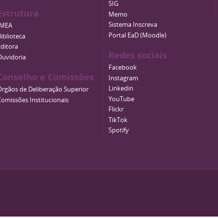
SIG
Estrutura
Memo
Sistema Inscreva
IMEA
Portal EaD (Moodle)
iblioteca
Editora
Redes sociais
Ouvidoria
Facebook
Conselho e Comissões
Instagram
Linkedin
Órgãos de Deliberação Superior
YouTube
Comissões Institucionais
Flickr
TikTok
Spotify