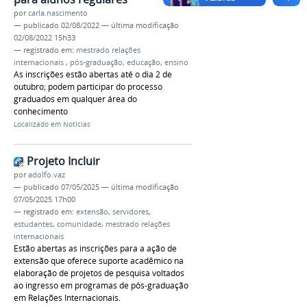
por
carla.nascimento
—
publicado
02/08/2022
—
última modificação
02/08/2022 15h33
— registrado em:
mestrado relações
internacionais
,
pós-graduação
,
educação
,
ensino
As inscrições estão abertas até o dia 2 de
outubro; podem participar do processo
graduados em qualquer área do
conhecimento
Localizado em
Notícias
Projeto Incluir
por
adolfo.vaz
—
publicado
07/05/2025
—
última modificação
07/05/2025 17h00
— registrado em:
extensão
,
servidores
,
estudantes
,
comunidade
,
mestrado relações
internacionais
Estão abertas as inscrições para a ação de
extensão que oferece suporte acadêmico na
elaboração de projetos de pesquisa voltados
ao ingresso em programas de pós-graduação
em Relações Internacionais.