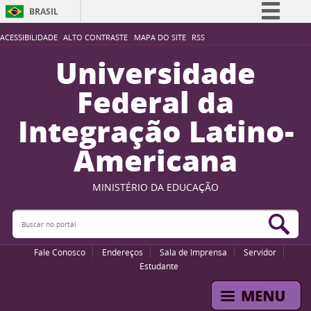
BRASIL
Simplifique!
ACESSIBILIDADE
ALTO CONTRASTE
MAPA DO SITE
RSS
Comunica BR
Universidade
Participe
Federal da
Acesso à informação
Integração Latino-
Legislação
Americana
Canais
MINISTÉRIO DA EDUCAÇÃO
Buscar no portal
Bus
Fale Conosco
Endereços
Sala de Imprensa
Servidor
Estudante