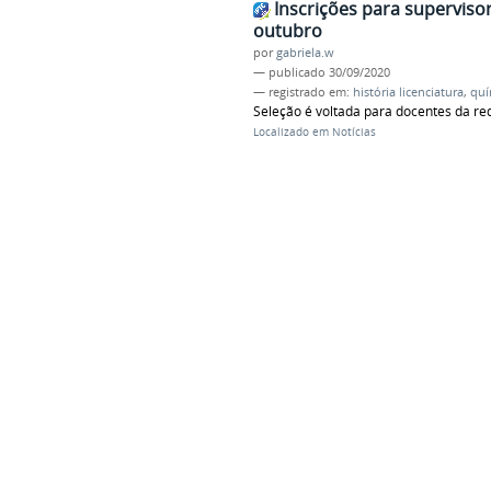
Inscrições para supervisor
outubro
por
gabriela.w
—
publicado
30/09/2020
— registrado em:
história licenciatura
,
quí
Seleção é voltada para docentes da red
Localizado em
Notícias