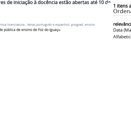
es de iniciação à docência estão abertas até 10 de
1
itens 
Orden
relevânc
mica licenciatura
,
letras português e espanhol
,
prograd
,
ensino
Data (ma
e pública de ensino de Foz do Iguaçu
Alfabeti