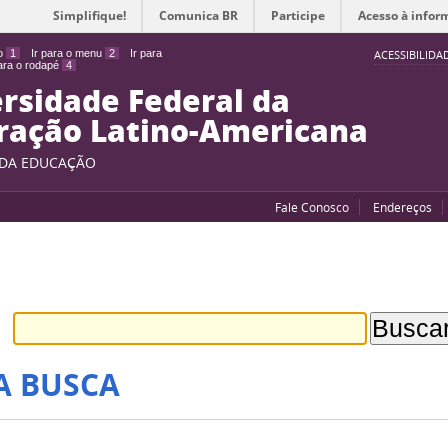
Simplifique!
Comunica BR
Participe
Acesso à infor
do
1
Ir para o menu
2
Ir para
ACESSIBILIDA
para o rodapé
4
rsidade Federal da
ração Latino-Americana
 DA EDUCAÇÃO
Fale Conosco
Endereços
A BUSCA