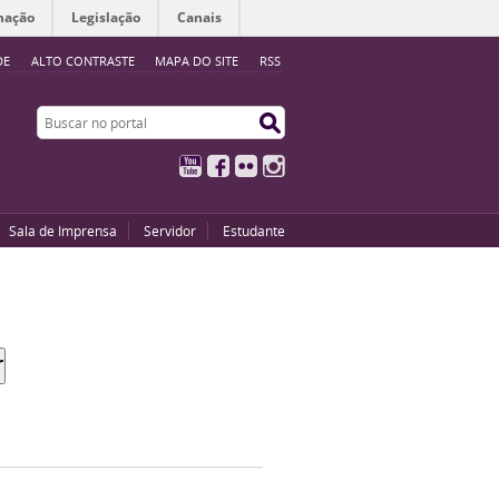
mação
Legislação
Canais
DE
ALTO CONTRASTE
MAPA DO SITE
RSS
Buscar no portal
Buscar no portal
YouTube
Facebook
Flickr
Instagram
Sala de Imprensa
Servidor
Estudante