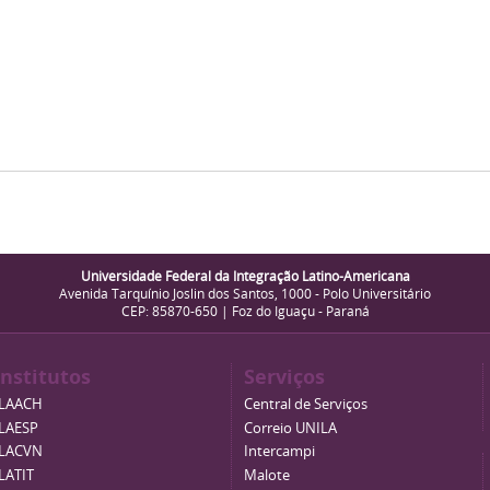
Universidade Federal da Integração Latino-Americana
Avenida Tarquínio Joslin dos Santos, 1000 - Polo Universitário
CEP: 85870-650 | Foz do Iguaçu - Paraná
Institutos
Serviços
ILAACH
Central de Serviços
ILAESP
Correio UNILA
ILACVN
Intercampi
ILATIT
Malote