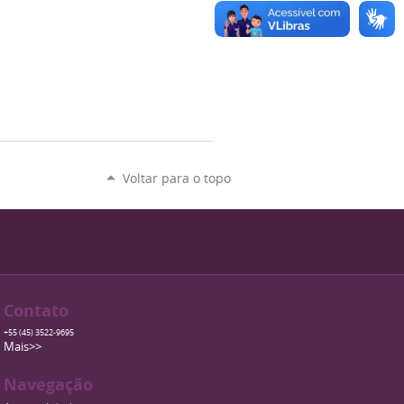
Voltar para o topo
Contato
+55 (45) 3522-9695
Mais>>
Navegação