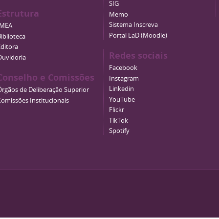
SIG
Estrutura
Memo
Sistema Inscreva
IMEA
Portal EaD (Moodle)
iblioteca
Editora
Redes sociais
Ouvidoria
Facebook
Conselho e Comissões
Instagram
Linkedin
Órgãos de Deliberação Superior
YouTube
Comissões Institucionais
Flickr
TikTok
Spotify