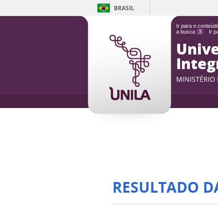
BRASIL
Ir para o conteú
a busca
3
Ir 
Unive
Integ
MINISTÉRIO
RESULTADO D