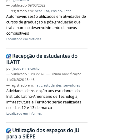
—
publicado
09/03/2022
— registrado em:
pesquisa
,
ensino
,
ilatit
Automóveis serão utilizados em atividades de
cursos de graduação e pós-graduação que
trabalham no desenvolvimento de novos
combustíveis
Localizado em
Notícias
Recepção de estudantes do
ILATIT
por
jacqueline.couto
—
publicado
10/03/2026
—
última modificação
11/03/2026 15h46
— registrado em:
ilatit
,
estudantes
,
servidores
Atividades de recepção aos estudantes do
Instituto Latino-Americano de Tecnologia,
Infraestrutura e Território serão realizadas
nos dias 12 e 13 de março.
Localizado em
Informes
Utilização dos espaços do JU
para a SIEPE