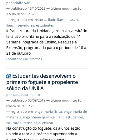
por
adolfo.vaz
—
publicado
13/10/2022
—
última modificação
13/10/2022 16h37
— registrado em:
reitoria
,
ilatit
,
ilaesp
,
ilacvn
,
ilaach
,
servidores
,
estudantes
Infraestrutura da Unidade Jardim Universitário
terá uso prioritário para a realização da 4ª
Semana Integrada de Ensino, Pesquisa e
Extensão, programada para o período de 18 a
21 de outubro.
Localizado em
Informes
Estudantes desenvolvem o
primeiro foguete a propelente
sólido da UNILA
por
carla.nascimento
—
publicado
03/09/2019
—
última modificação
09/09/2019 15h22
— registrado em:
engenharia física
,
engenharia de
materiais
,
engenharia química
,
ilatit
,
estudantes
,
educação
,
tecnologia
,
ensino
Na construção do foguete, os alunos estão
unindo a teoria à prática e aprendendo a
importância do trabalho em equipe