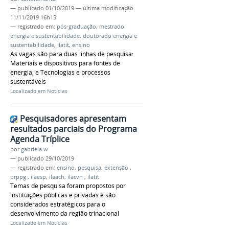
—
publicado
01/10/2019
—
última modificação
11/11/2019 16h15
— registrado em:
pós-graduação
,
mestrado
energia e sustentabilidade
,
doutorado energia e
sustentabilidade
,
ilatit
,
ensino
As vagas são para duas linhas de pesquisa:
Materiais e dispositivos para fontes de
energia; e Tecnologias e processos
sustentáveis
Localizado em
Notícias
Pesquisadores apresentam
resultados parciais do Programa
Agenda Tríplice
por
gabriela.w
—
publicado
29/10/2019
— registrado em:
ensino
,
pesquisa
,
extensão
,
prppg
,
ilaesp
,
ilaach
,
ilacvn
,
ilatit
Temas de pesquisa foram propostos por
instituições públicas e privadas e são
considerados estratégicos para o
desenvolvimento da região trinacional
Localizado em
Notícias