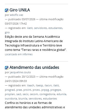
Giro UNILA
por
adolfo.vaz
—
publicado
03/07/2026
—
última modificação
03/07/2026 17h42
— registrado em:
ilatit
,
servidores
,
estudantes
,
giro
Edição deste ano da Semana Acadêmica
Integrada do Instituto Latino-Americano de
Tecnologia Infraestrutura e Território teve
como tema “Terras raras e resiliência global”.
Localizado em
Informes
Atendimento das unidades
por
jacqueline.couto
—
publicado
20/12/2023
—
última modificação
24/01/2024 09h33
— registrado em:
ilaach
,
ilaesp
,
ilacvn
,
ilatit
,
prograd
,
prae
,
proint
,
proex
,
prppg
,
progepe
,
proplan
,
sact
,
secic
,
secom
,
corregedoria
,
edunila
,
ouvidoria
,
biunila
,
servidores
,
estudantes
Confira os horários e as formas de
atendimento das unidades administrativas e