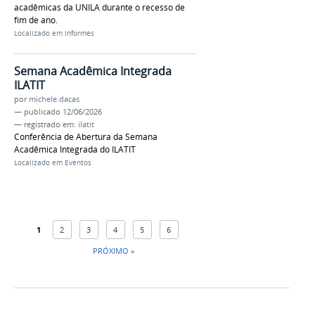
acadêmicas da UNILA durante o recesso de
fim de ano.
Localizado em
Informes
Semana Acadêmica Integrada
ILATIT
por
michele.dacas
—
publicado
12/06/2026
— registrado em:
ilatit
Conferência de Abertura da Semana
Acadêmica Integrada do ILATIT
Localizado em
Eventos
1
2
3
4
5
6
PRÓXIMO »