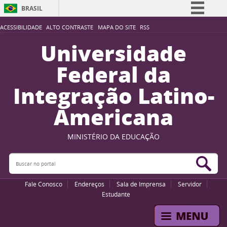
BRASIL
Simplifique!
ACESSIBILIDADE
ALTO CONTRASTE
MAPA DO SITE
RSS
Comunica BR
Universidade
Participe
Federal da
Acesso à informação
Integração Latino-
Legislação
Americana
Canais
MINISTÉRIO DA EDUCAÇÃO
Buscar no portal
Bus
Fale Conosco
Endereços
Sala de Imprensa
Servidor
Estudante