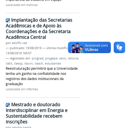
Localizado em
Notícias
Implantação das Secretarias
Acadêmicas e de Apoio às
Coordenações e da Secretaria
Acadêmica Central
por
adolfo.vaz
—
publicado
13/08/2019
—
última modificação
13/08/2019 16h57
— registrado em:
prograd
,
progepe
,
secic
,
reitoria
,
ilatit
,
ilaesp
,
ilacvn
,
ilaach
,
estudantes
Reestruturação permitirá que a Universidade
tenha um ganho na confiabilidade nos
registros dos dados institucionais da
graduação
Localizado em
Informes
Mestrado e doutorado
Interdisciplinar em Energia e
Sustentabilidade recebem
inscrições
por
sandra.narita