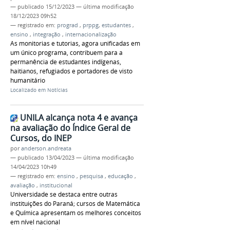
—
publicado
15/12/2023
—
última modificação
18/12/2023 09h52
— registrado em:
prograd
,
prppg
,
estudantes
,
ensino
,
integração
,
internacionalização
As monitorias e tutorias, agora unificadas em
um único programa, contribuem para a
permanência de estudantes indígenas,
haitianos, refugiados e portadores de visto
humanitário
Localizado em
Notícias
UNILA alcança nota 4 e avança
na avaliação do Índice Geral de
Cursos, do INEP
por
anderson.andreata
—
publicado
13/04/2023
—
última modificação
14/04/2023 10h49
— registrado em:
ensino
,
pesquisa
,
educação
,
avaliação
,
institucional
Universidade se destaca entre outras
instituições do Paraná; cursos de Matemática
e Química apresentam os melhores conceitos
em nível nacional