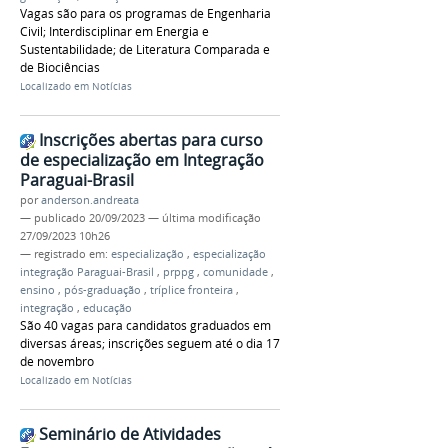
Vagas são para os programas de Engenharia
Civil; Interdisciplinar em Energia e
Sustentabilidade; de Literatura Comparada e
de Biociências
Localizado em
Notícias
Inscrições abertas para curso
de especialização em Integração
Paraguai-Brasil
por
anderson.andreata
—
publicado
20/09/2023
—
última modificação
27/09/2023 10h26
— registrado em:
especialização
,
especialização
integração Paraguai-Brasil
,
prppg
,
comunidade
,
ensino
,
pós-graduação
,
tríplice fronteira
,
integração
,
educação
São 40 vagas para candidatos graduados em
diversas áreas; inscrições seguem até o dia 17
de novembro
Localizado em
Notícias
Seminário de Atividades