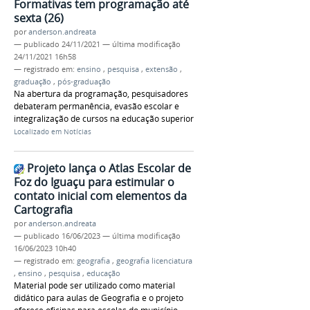
Formativas tem programação até
sexta (26)
por
anderson.andreata
—
publicado
24/11/2021
—
última modificação
24/11/2021 16h58
— registrado em:
ensino
,
pesquisa
,
extensão
,
graduação
,
pós-graduação
Na abertura da programação, pesquisadores
debateram permanência, evasão escolar e
integralização de cursos na educação superior
Localizado em
Notícias
Projeto lança o Atlas Escolar de
Foz do Iguaçu para estimular o
contato inicial com elementos da
Cartografia
por
anderson.andreata
—
publicado
16/06/2023
—
última modificação
16/06/2023 10h40
— registrado em:
geografia
,
geografia licenciatura
,
ensino
,
pesquisa
,
educação
Material pode ser utilizado como material
didático para aulas de Geografia e o projeto