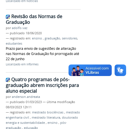
Localizado em
Notícias
Revisão das Normas de
Graduação
por
adolfo.vaz
—
publicado
18/06/2020
— registrado em:
ensino
,
graduação
,
servidores
,
estudantes
Prazo para envio de sugestões de alteração
nas Normas de Graduação foi prorrogado até
22 de junho
Localizado em
Informes
Quatro programas de pós-
graduação abrem inscrições para
aluno especial
por
anderson.andreata
—
publicado
01/03/2023
—
última modificação
08/03/2023 12h11
— registrado em:
mestrado biociências
,
mestrado
engenharia civil
,
mestrado literatura
,
doutorado
energia e sustentabilidade
,
ensino
,
pós-
graduação
,
educação