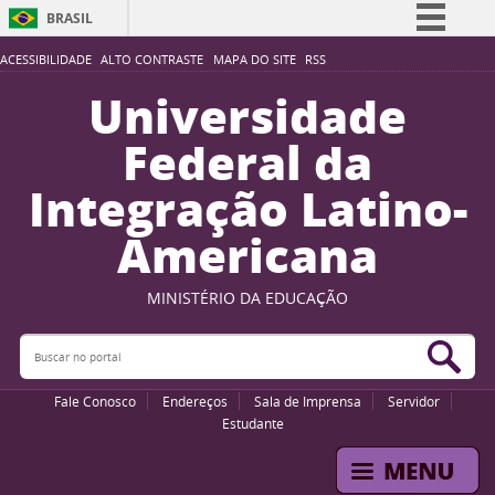
BRASIL
Simplifique!
ACESSIBILIDADE
ALTO CONTRASTE
MAPA DO SITE
RSS
Comunica BR
Universidade
Participe
Federal da
Acesso à informação
Integração Latino-
Legislação
Americana
Canais
MINISTÉRIO DA EDUCAÇÃO
Buscar no portal
Bus
Fale Conosco
Endereços
Sala de Imprensa
Servidor
Estudante