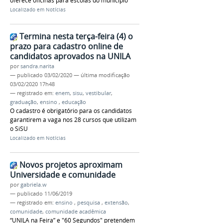
oferece oficinas para escolas do município
Localizado em
Notícias
Termina nesta terça-feira (4) o
prazo para cadastro online de
candidatos aprovados na UNILA
por
sandra.narita
—
publicado
03/02/2020
—
última modificação
03/02/2020 17h48
— registrado em:
enem
,
sisu
,
vestibular
,
graduação
,
ensino
,
educação
O cadastro é obrigatório para os candidatos
garantirem a vaga nos 28 cursos que utilizam
o SiSU
Localizado em
Notícias
Novos projetos aproximam
Universidade e comunidade
por
gabriela.w
—
publicado
11/06/2019
— registrado em:
ensino
,
pesquisa
,
extensão
,
comunidade
,
comunidade acadêmica
“UNILA na Feira” e "60 Segundos" pretendem