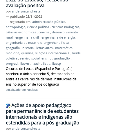
avaliação positiva
por
anderson.andreata
—
publicado
23/11/2022
— registrado em:
administração pública
,
antropologia
,
ciência política
,
ciências biológicas
,
ciências econômicas
,
cinema
,
desenvolvimento
rural
,
engenharia civil
,
engenharia de energia
,
engenharia de mateirais
,
engenharia física
,
geografia
,
história
,
letras artes
,
matemática
,
medicina
,
química
,
relações internacionais
,
saúde
coletiva
,
serviço social
,
ensino
,
graduação
,
prograd
,
ilacvn
,
ilaach
,
ilatit
,
ilaesp
O curso de Letras (Espanhol e Português)
recebeu o único conceito 5, destacando-se
entre as carreiras de demais instituições de
ensino superior de Foz do Iguaçu
Localizado em
Notícias
Ações de apoio pedagógico
para permanência de estudantes
internacionais e indígenas são
estendidas para a pós-graduação
por
anderson.andreata