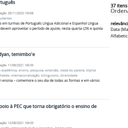
rtuguês
37
itens
Orden
cação
28/11/2023 15h08
tudantes
relevânc
s em turmas de Português Língua Adicional e Espanhol Língua
 devem aproveitar o período de ajuste, nesta quarta (29) e quinta
Data (ma
Alfabeti
idyan, temimbo'e
cação
11/08/2021 16h33
 acadêmica
,
ensino
,
pesquisa
,
extensão
,
oeste do paraná
,
tríplice
alidade
,
internacionalização
,
bilinguismo
,
diversidade
 ensina – comemore o seu dia de todas as formas e em vários
oio à PEC que torna obrigatório o ensino de
cação
12/08/2021 16h33
ucação
,
letras português e espanhol
,
bilinguismo