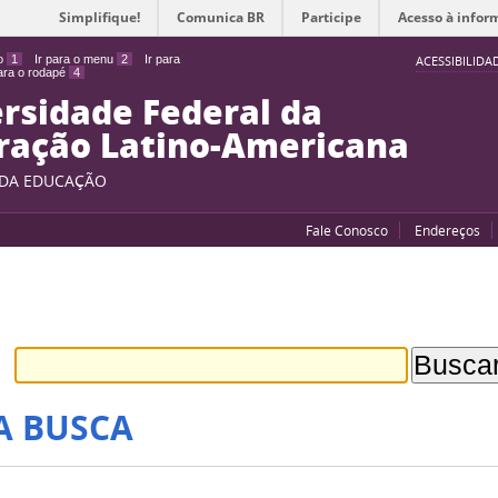
Simplifique!
Comunica BR
Participe
Acesso à infor
do
1
Ir para o menu
2
Ir para
ACESSIBILIDA
para o rodapé
4
rsidade Federal da
ração Latino-Americana
 DA EDUCAÇÃO
Fale Conosco
Endereços
A BUSCA