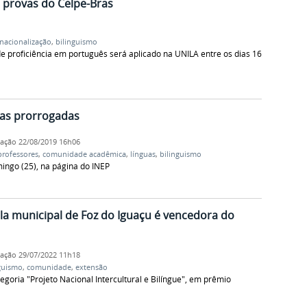
s provas do Celpe-Bras
rnacionalização
,
bilinguismo
 de proficiência em português será aplicado na UNILA entre os dias 16
ras prorrogadas
cação
22/08/2019 16h06
professores
,
comunidade acadêmica
,
línguas
,
bilinguismo
ingo (25), na página do INEP
la municipal de Foz do Iguaçu é vencedora do
cação
29/07/2022 11h18
guismo
,
comunidade
,
extensão
egoria "Projeto Nacional Intercultural e Bilíngue", em prêmio