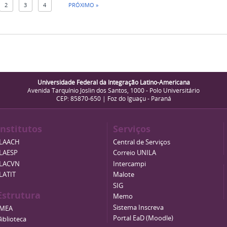
2
3
4
PRÓXIMO »
Universidade Federal da Integração Latino-Americana
Avenida Tarquínio Joslin dos Santos, 1000 - Polo Universitário
CEP: 85870-650 | Foz do Iguaçu - Paraná
Institutos
Serviços
ILAACH
Central de Serviços
ILAESP
Correio UNILA
ILACVN
Intercampi
ILATIT
Malote
SIG
Estrutura
Memo
Sistema Inscreva
IMEA
Portal EaD (Moodle)
iblioteca