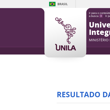
BRASIL
Ir para o conteú
a busca
3
Ir 
Unive
Integ
MINISTÉRIO
RESULTADO D