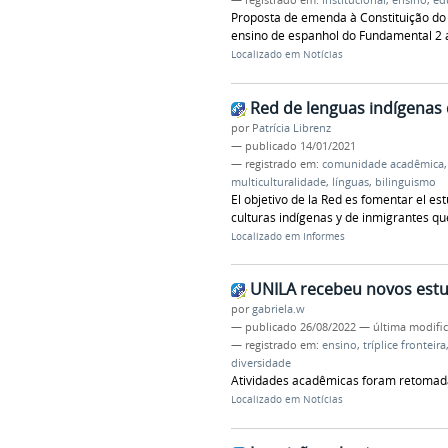
Proposta de emenda à Constituição do 
ensino de espanhol do Fundamental 2 
Localizado em
Notícias
Red de lenguas indígenas 
por
Patrícia Librenz
—
publicado
14/01/2021
— registrado em:
comunidade acadêmica
multiculturalidade
,
línguas
,
bilinguismo
El objetivo de la Red es fomentar el est
culturas indígenas y de inmigrantes que
Localizado em
Informes
UNILA recebeu novos estu
por
gabriela.w
—
publicado
26/08/2022
—
última modifi
— registrado em:
ensino
,
tríplice fronteira
diversidade
Atividades acadêmicas foram retomadas
Localizado em
Notícias