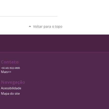
Voltar para o topo
Contato
+55 (45) 3522-9695
Mais>>
Navegação
Acessibilidade
Mapa do site