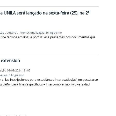
 UNILA será lançado na sexta-feira (25), na 2ª
nsão
,
editora
,
internacionalização
,
bilinguismo
z reúne termos em língua portuguesa presentes nos documentos que
e extensión
cação
09/09/2024 18h05
ínguas
,
bilinguismo
re, las inscripciones para estudiantes interesados(as) en postularse
Español para fines específicos – Intercomprensión y diversidad