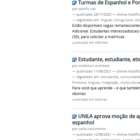
Turmas de Espanhol e Po
por
adolfo.vaz
—
publicado
28/11/2023
—
última modifi
— registrado em:
línguas
,
bilinguismo
,
es
Estão disponíveis vagas remanescente
Adicional. Estudantes interessados(as)
(30), para solicitar a matrícula.
Localizado em
Informes
Estudante, estudiante, et
por
anderson.andreata
—
publicado
11/08/2021
—
última modifi
— registrado em:
estudantes
,
comunidade
fronteira
,
línguas
,
integração
,
multicultur
Para você que aprende – e que também
idiomas
Localizado em
Notícias
UNILA aprova moção de ap
espanhol
por
carla.nascimento
—
publicado
12/08/2021
—
última modifi
— registrado em:
institucional
,
ensino
,
ed