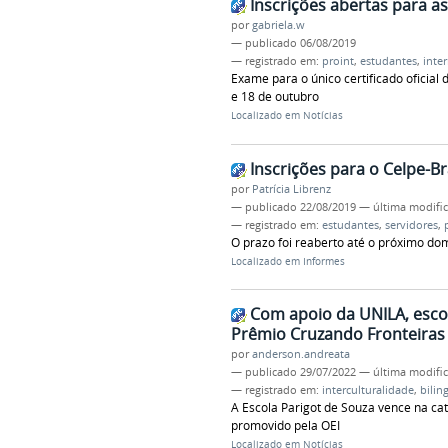
Inscrições abertas para a
por
gabriela.w
—
publicado
06/08/2019
— registrado em:
proint
,
estudantes
,
inte
Exame para o único certificado oficial
e 18 de outubro
Localizado em
Notícias
Inscrições para o Celpe-B
por
Patrícia Librenz
—
publicado
22/08/2019
—
última modifi
— registrado em:
estudantes
,
servidores
,
O prazo foi reaberto até o próximo dom
Localizado em
Informes
Com apoio da UNILA, esco
Prêmio Cruzando Fronteiras
por
anderson.andreata
—
publicado
29/07/2022
—
última modifi
— registrado em:
interculturalidade
,
bilin
A Escola Parigot de Souza vence na cat
promovido pela OEI
Localizado em
Notícias