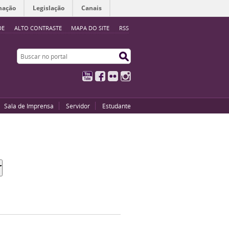
mação
Legislação
Canais
DE
ALTO CONTRASTE
MAPA DO SITE
RSS
Buscar no portal
Buscar no portal
YouTube
Facebook
Flickr
Instagram
Sala de Imprensa
Servidor
Estudante