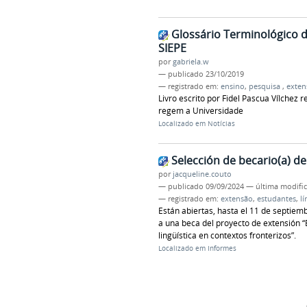
Glossário Terminológico da
SIEPE
por
gabriela.w
—
publicado
23/10/2019
— registrado em:
ensino
,
pesquisa
,
exte
Livro escrito por Fidel Pascua Vílche
regem a Universidade
Localizado em
Notícias
Selección de becario(a) d
por
jacqueline.couto
—
publicado
09/09/2024
—
última modifi
— registrado em:
extensão
,
estudantes
,
l
Están abiertas, hasta el 11 de septiemb
a una beca del proyecto de extensión “
lingüística en contextos fronterizos”.
Localizado em
Informes