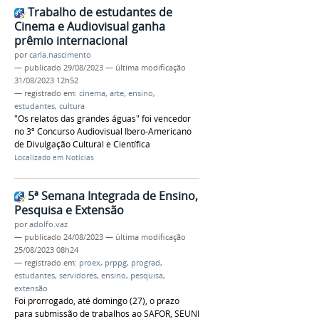
Trabalho de estudantes de
Cinema e Audiovisual ganha
prêmio internacional
por
carla.nascimento
—
publicado
29/08/2023
—
última modificação
31/08/2023 12h52
— registrado em:
cinema
,
arte
,
ensino
,
estudantes
,
cultura
"Os relatos das grandes águas" foi vencedor
no 3º Concurso Audiovisual Ibero-Americano
de Divulgação Cultural e Científica
Localizado em
Notícias
5ª Semana Integrada de Ensino,
Pesquisa e Extensão
por
adolfo.vaz
—
publicado
24/08/2023
—
última modificação
25/08/2023 08h24
— registrado em:
proex
,
prppg
,
prograd
,
estudantes
,
servidores
,
ensino
,
pesquisa
,
extensão
Foi prorrogado, até domingo (27), o prazo
para submissão de trabalhos ao SAFOR, SEUNI