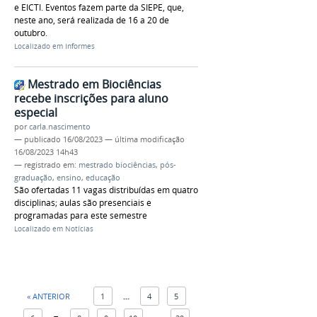
e EICTI. Eventos fazem parte da SIEPE, que,
neste ano, será realizada de 16 a 20 de
outubro.
Localizado em
Informes
Mestrado em Biociências
recebe inscrições para aluno
especial
por
carla.nascimento
—
publicado
16/08/2023
—
última modificação
16/08/2023 14h43
— registrado em:
mestrado biociências
,
pós-
graduação
,
ensino
,
educação
São ofertadas 11 vagas distribuídas em quatro
disciplinas; aulas são presenciais e
programadas para este semestre
Localizado em
Notícias
« ANTERIOR
1
...
4
5