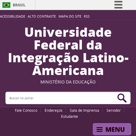
BRASIL
Simplifique!
ACESSIBILIDADE
ALTO CONTRASTE
MAPA DO SITE
RSS
Comunica BR
Universidade
Participe
Federal da
Acesso à informação
Integração Latino-
Legislação
Americana
Canais
MINISTÉRIO DA EDUCAÇÃO
Buscar no portal
Bus
Fale Conosco
Endereços
Sala de Imprensa
Servidor
Estudante