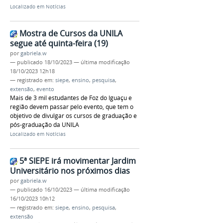
Localizado em
Notícias
Mostra de Cursos da UNILA
segue até quinta-feira (19)
por
gabriela.w
—
publicado
18/10/2023
—
última modificação
18/10/2023 12h18
— registrado em:
siepe
,
ensino
,
pesquisa
,
extensão
,
evento
Mais de 3 mil estudantes de Foz do Iguaçu e
região devem passar pelo evento, que tem o
objetivo de divulgar os cursos de graduação e
pós-graduação da UNILA
Localizado em
Notícias
5ª SIEPE irá movimentar Jardim
Universitário nos próximos dias
por
gabriela.w
—
publicado
16/10/2023
—
última modificação
16/10/2023 10h12
— registrado em:
siepe
,
ensino
,
pesquisa
,
extensão