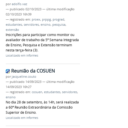
por
adolfo.vaz
—
publicado
02/10/2023
—
última modificação
02/10/2023 16h39
— registrado em:
proex
,
prppg
,
prograd
,
estudantes
,
servidores
,
ensino
,
pesquisa
,
extensão
Inscrições para participar como monitor ou
avaliador de trabalho da 5ª Semana Integrada
de Ensino, Pesquisa e Extensão terminam
nesta terça-feira (3).
Localizado em
Informes
Reunião da COSUEN
por
jacqueline.couto
—
publicado
14/09/2023
—
última modificação
14/09/2023 16h27
— registrado em:
cosuen
,
estudantes
,
servidores
,
ensino
No dia 28 de setembro, às 14h, será realizada
a 60ª Reunião Extraordinária da Comissão
Superior de Ensino.
Localizado em
Informes