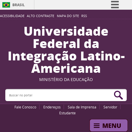
BRASIL
Simplifique!
ACESSIBILIDADE
ALTO CONTRASTE
MAPA DO SITE
RSS
Comunica BR
Universidade
Participe
Federal da
Acesso à informação
Integração Latino-
Legislação
Americana
Canais
MINISTÉRIO DA EDUCAÇÃO
Buscar no portal
Bus
Fale Conosco
Endereços
Sala de Imprensa
Servidor
Estudante