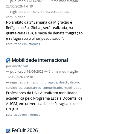
—
publicado
17/06/2026
—
última modificação
22/06/2026 17h19
— registrado em:
servidores
,
estudantes
,
comunidade
No âmbito da 3ª Semana da Migração e
Refúgio no Sul Global, será realizada, na
quinta-feira (18), a mesa de debate “Migração
e refúgio sob o olhar pesquisador”.
Localizado em
Informes
Mobilidade internacional
por
adolfo.vaz
—
publicado
16/06/2026
—
última modificação
16/06/2026 18h18
— registrado em:
proint
,
progepe
,
ilaach
,
ilacvn
,
servidores
,
estudantes
,
comunidade
,
mobilidade
Professores da UNILA realizam mobilidade
acadêmica pelo Programa Escala Docente, da
AUGM, em universidades do Paraguai e do
Uruguai.
Localizado em
Informes
FeCult 2026