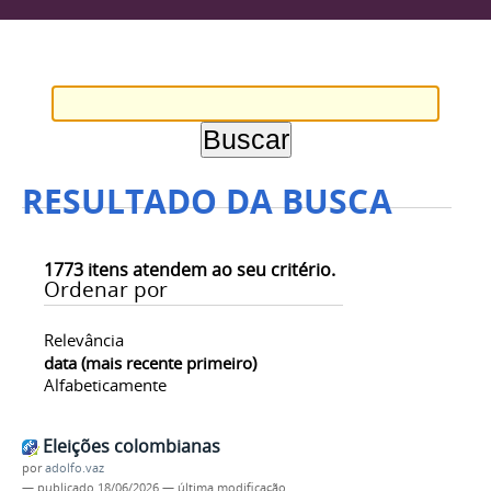
RESULTADO DA BUSCA
1773
itens atendem ao seu critério.
Ordenar por
Relevância
data (mais recente primeiro)
Alfabeticamente
Eleições colombianas
por
adolfo.vaz
—
publicado
18/06/2026
—
última modificação