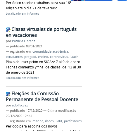
Periódico recebe trabalhos para sua 16ª
edição até o dia 21 de fevereiro
Localizado em
Informes
Clases virtuales de portugués
en vacaciones
por
Patrícia Librenz
—
publicado
08/01/2021
— registrado em:
comunidade acadêmica
,
estudantes
,
prograd
,
ensino
,
coronavírus
,
ilaach
Plazo de inscripción en SIGAA: 7 al 9 de enero.
Fechas comienzo y final de clases: del 13 al 30
de enero de 2021
Localizado em
Informes
Eleições da Comissão
Permanente de Pessoal Docente
por
adolfo.vaz
—
publicado
17/12/2020
—
última modificação
22/12/2020 12h44
— registrado em:
reitoria
,
ilaach
,
ilatit
,
professores
Período para escolha dos novos