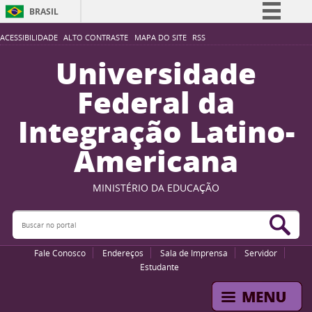
BRASIL
Simplifique!
ACESSIBILIDADE
ALTO CONTRASTE
MAPA DO SITE
RSS
Comunica BR
Universidade
Participe
Federal da
Acesso à informação
Integração Latino-
Legislação
Americana
Canais
MINISTÉRIO DA EDUCAÇÃO
Buscar no portal
Bus
Fale Conosco
Endereços
Sala de Imprensa
Servidor
Estudante