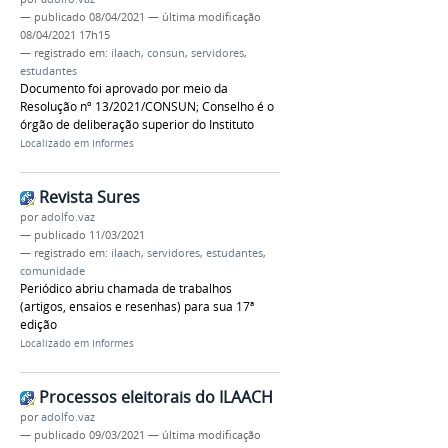
—
publicado
08/04/2021
—
última modificação
08/04/2021 17h15
— registrado em:
ilaach
,
consun
,
servidores
,
estudantes
Documento foi aprovado por meio da
Resolução nº 13/2021/CONSUN; Conselho é o
órgão de deliberação superior do Instituto
Localizado em
Informes
Revista Sures
por
adolfo.vaz
—
publicado
11/03/2021
— registrado em:
ilaach
,
servidores
,
estudantes
,
comunidade
Periódico abriu chamada de trabalhos
(artigos, ensaios e resenhas) para sua 17ª
edição
Localizado em
Informes
Processos eleitorais do ILAACH
por
adolfo.vaz
—
publicado
09/03/2021
—
última modificação