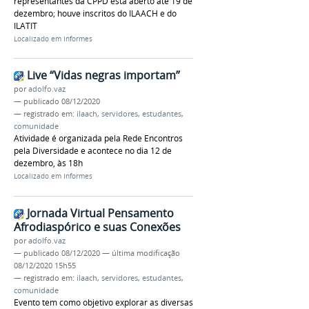
representantes da CPPD está aberto até 19 de
dezembro; houve inscritos do ILAACH e do
ILATIT
Localizado em
Informes
Live “Vidas negras importam”
por
adolfo.vaz
—
publicado
08/12/2020
— registrado em:
ilaach
,
servidores
,
estudantes
,
comunidade
Atividade é organizada pela Rede Encontros
pela Diversidade e acontece no dia 12 de
dezembro, às 18h
Localizado em
Informes
Jornada Virtual Pensamento
Afrodiaspórico e suas Conexões
por
adolfo.vaz
—
publicado
08/12/2020
—
última modificação
08/12/2020 15h55
— registrado em:
ilaach
,
servidores
,
estudantes
,
comunidade
Evento tem como objetivo explorar as diversas