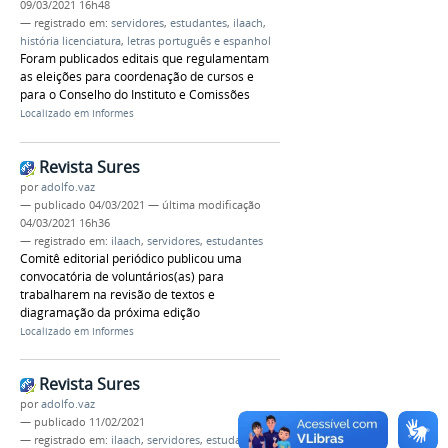
09/03/2021 16h48
— registrado em:
servidores
,
estudantes
,
ilaach
,
história licenciatura
,
letras português e espanhol
Foram publicados editais que regulamentam
as eleições para coordenação de cursos e
para o Conselho do Instituto e Comissões
Localizado em
Informes
Revista Sures
por
adolfo.vaz
—
publicado
04/03/2021
—
última modificação
04/03/2021 16h36
— registrado em:
ilaach
,
servidores
,
estudantes
Comitê editorial periódico publicou uma
convocatória de voluntários(as) para
trabalharem na revisão de textos e
diagramação da próxima edição
Localizado em
Informes
Revista Sures
por
adolfo.vaz
—
publicado
11/02/2021
— registrado em:
ilaach
,
servidores
,
estudantes