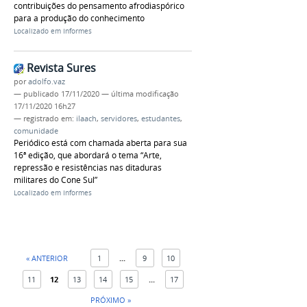
contribuições do pensamento afrodiaspórico
para a produção do conhecimento
Localizado em
Informes
Revista Sures
por
adolfo.vaz
—
publicado
17/11/2020
—
última modificação
17/11/2020 16h27
— registrado em:
ilaach
,
servidores
,
estudantes
,
comunidade
Periódico está com chamada aberta para sua
16ª edição, que abordará o tema “Arte,
repressão e resistências nas ditaduras
militares do Cone Sul”
Localizado em
Informes
« ANTERIOR
1
...
9
10
11
12
13
14
15
...
17
PRÓXIMO »