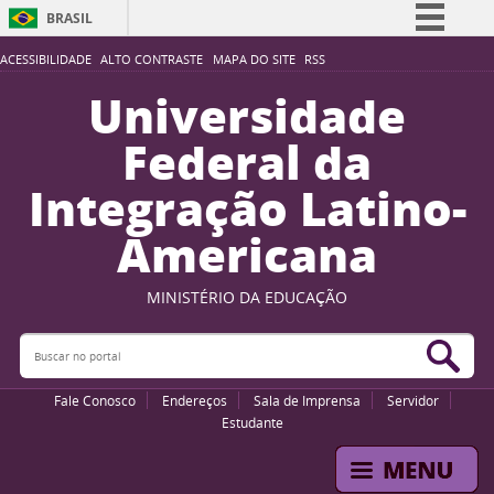
BRASIL
Simplifique!
ACESSIBILIDADE
ALTO CONTRASTE
MAPA DO SITE
RSS
Comunica BR
Universidade
Participe
Federal da
Acesso à informação
Integração Latino-
Legislação
Americana
Canais
MINISTÉRIO DA EDUCAÇÃO
Buscar no portal
Bus
Fale Conosco
Endereços
Sala de Imprensa
Servidor
Estudante