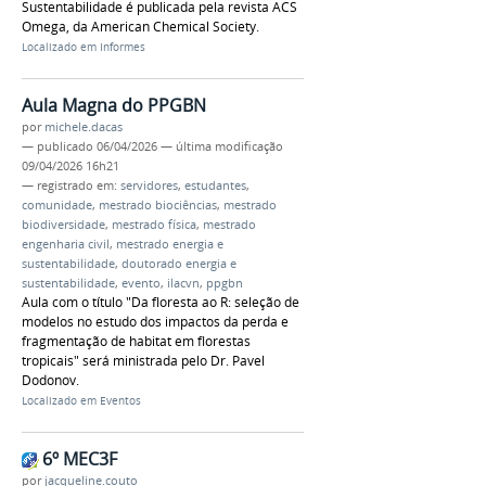
Sustentabilidade é publicada pela revista ACS
Omega, da American Chemical Society.
Localizado em
Informes
Aula Magna do PPGBN
por
michele.dacas
—
publicado
06/04/2026
—
última modificação
09/04/2026 16h21
— registrado em:
servidores
,
estudantes
,
comunidade
,
mestrado biociências
,
mestrado
biodiversidade
,
mestrado física
,
mestrado
engenharia civil
,
mestrado energia e
sustentabilidade
,
doutorado energia e
sustentabilidade
,
evento
,
ilacvn
,
ppgbn
Aula com o título "Da floresta ao R: seleção de
modelos no estudo dos impactos da perda e
fragmentação de habitat em florestas
tropicais" será ministrada pelo Dr. Pavel
Dodonov.
Localizado em
Eventos
6º MEC3F
por
jacqueline.couto