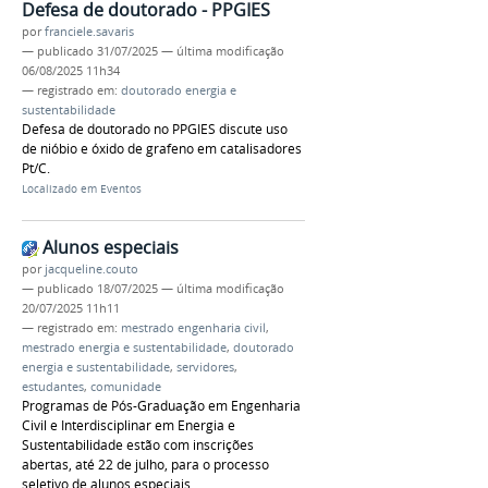
Defesa de doutorado - PPGIES
por
franciele.savaris
—
publicado
31/07/2025
—
última modificação
06/08/2025 11h34
— registrado em:
doutorado energia e
sustentabilidade
Defesa de doutorado no PPGIES discute uso
de nióbio e óxido de grafeno em catalisadores
Pt/C.
Localizado em
Eventos
Alunos especiais
por
jacqueline.couto
—
publicado
18/07/2025
—
última modificação
20/07/2025 11h11
— registrado em:
mestrado engenharia civil
,
mestrado energia e sustentabilidade
,
doutorado
energia e sustentabilidade
,
servidores
,
estudantes
,
comunidade
Programas de Pós-Graduação em Engenharia
Civil e Interdisciplinar em Energia e
Sustentabilidade estão com inscrições
abertas, até 22 de julho, para o processo
seletivo de alunos especiais.