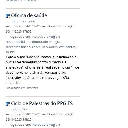
Localizado em
Eventos
Oficina de saúde
por
jacqueline.couto
—
publicado
26/11/2025
—
última modificação
26/11/2025 17h52
— registrado em:
mestrado energia e
sustentabilidade
,
doutorado energia e
sustentabilidade
,
ilacvn
,
servidores
,
estudantes
,
saúde
Com o tema “Racionalização, subliminação e
outras ferramentas contra o medo e a
ansiedade”, oficina será realizada no dia 1º de
dezembro, no Jardim Universitário. As
inscrições estão abertas e as vagas são
limitadas.
Localizado em
Informes
Ciclo de Palestras do PPGIES
por
adolfo.vaz
—
publicado
28/10/2025
—
última modificação
28/10/2025 18h23
— registrado em:
mestrado energia e