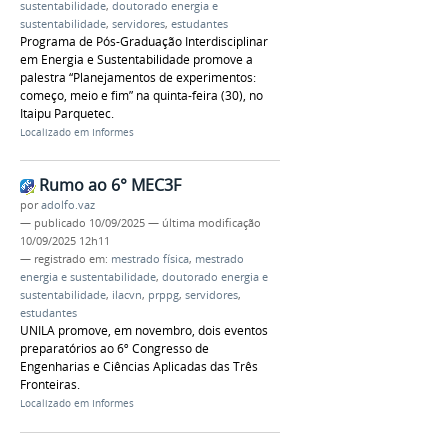
sustentabilidade
,
doutorado energia e
sustentabilidade
,
servidores
,
estudantes
Programa de Pós-Graduação Interdisciplinar
em Energia e Sustentabilidade promove a
palestra “Planejamentos de experimentos:
começo, meio e fim” na quinta-feira (30), no
Itaipu Parquetec.
Localizado em
Informes
Rumo ao 6° MEC3F
por
adolfo.vaz
—
publicado
10/09/2025
—
última modificação
10/09/2025 12h11
— registrado em:
mestrado física
,
mestrado
energia e sustentabilidade
,
doutorado energia e
sustentabilidade
,
ilacvn
,
prppg
,
servidores
,
estudantes
UNILA promove, em novembro, dois eventos
preparatórios ao 6º Congresso de
Engenharias e Ciências Aplicadas das Três
Fronteiras.
Localizado em
Informes