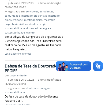
—
publicado
09/03/2026
—
última modificação
09/04/2026 16h22
— registrado em:
servidores
,
estudantes
,
comunidade
,
mestrado biociências
,
mestrado
biodiversidade
,
mestrado física
,
mestrado
engenharia civil
,
mestrado energia e
sustentabilidade
,
doutorado energia e
sustentabilidade
,
evento
Sexta edição do Congresso de Engenharias e
Ciências Aplicadas das Três Fronteiras será
realizada de 25 a 28 de agosto, na Unidade
Itaipu Parquetec.
Localizado em
Informes
Defesa de Tese de Doutorado -
PPGIES
por
tiago.andrade
—
publicado
26/01/2026
—
última modificação
26/01/2026 09h48
— registrado em:
doutorado energia e
sustentabilidade
Defesa de tese de doutorado do discente
Fabiano Cerri.