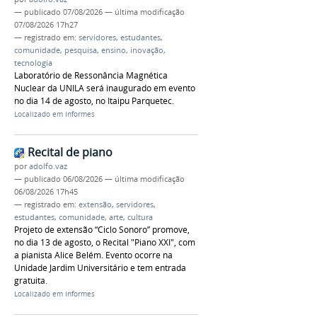
—
publicado
07/08/2026
—
última modificação
07/08/2026 17h27
— registrado em:
servidores
,
estudantes
,
comunidade
,
pesquisa
,
ensino
,
inovação
,
tecnologia
Laboratório de Ressonância Magnética
Nuclear da UNILA será inaugurado em evento
no dia 14 de agosto, no Itaipu Parquetec.
Localizado em
Informes
Recital de piano
por
adolfo.vaz
—
publicado
06/08/2026
—
última modificação
06/08/2026 17h45
— registrado em:
extensão
,
servidores
,
estudantes
,
comunidade
,
arte
,
cultura
Projeto de extensão “Ciclo Sonoro” promove,
no dia 13 de agosto, o Recital "Piano XXI", com
a pianista Alice Belém. Evento ocorre na
Unidade Jardim Universitário e tem entrada
gratuita.
Localizado em
Informes