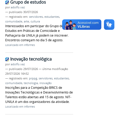
Grupo de estudos
por
adolfo.vaz
—
publicado
30/07/2026
— registrado em:
servidores
,
estudantes
,
comunidade
,
arte
,
cultura
Interessados em participar do Grupo de
Estudos em Práticas de Comicidade e
Palhaçaria da UNILA já podem se inscrever.
Encontros começam no dia 5 de agosto.
Localizado em
Informes
Inovação tecnológica
por
adolfo.vaz
—
publicado
29/07/2026
—
última modificação
29/07/2026 16h52
— registrado em:
prppg
,
servidores
,
estudantes
,
comunidade
,
tecnologia
,
inovação
Inscrições para a Competição BRICS de
Inovações Tecnológicas e Desenvolvimento de
Talentos estão abertas até 15 de agosto. NIT-
UNILA é um dos organizadores da atividade.
Localizado em
Informes