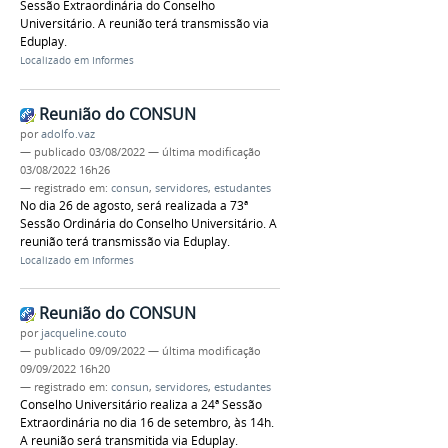
Sessão Extraordinária do Conselho
Universitário. A reunião terá transmissão via
Eduplay.
Localizado em
Informes
Reunião do CONSUN
por
adolfo.vaz
—
publicado
03/08/2022
—
última modificação
03/08/2022 16h26
— registrado em:
consun
,
servidores
,
estudantes
No dia 26 de agosto, será realizada a 73ª
Sessão Ordinária do Conselho Universitário. A
reunião terá transmissão via Eduplay.
Localizado em
Informes
Reunião do CONSUN
por
jacqueline.couto
—
publicado
09/09/2022
—
última modificação
09/09/2022 16h20
— registrado em:
consun
,
servidores
,
estudantes
Conselho Universitário realiza a 24ª Sessão
Extraordinária no dia 16 de setembro, às 14h.
A reunião será transmitida via Eduplay.