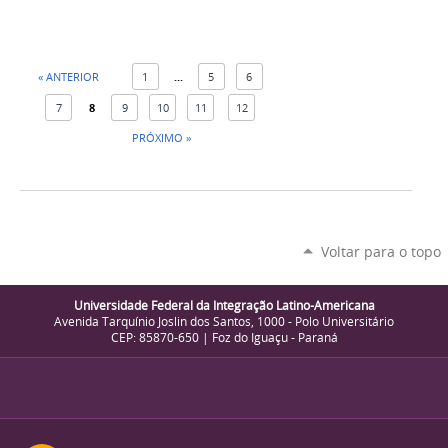
« ANTERIOR
1
...
5
6
7
8
9
10
11
12
PRÓXIMO »
Voltar para o topo
Universidade Federal da Integração Latino-Americana
Avenida Tarquínio Joslin dos Santos, 1000 - Polo Universitário
CEP: 85870-650 | Foz do Iguaçu - Paraná