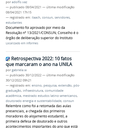
por
adolfo.vaz
—
publicado
08/04/2021
—
última modificação
08/04/2021 17h15
— registrado em:
ilaach
,
consun
,
servidores
,
estudantes
Documento foi aprovado por meio da
Resolução nº 13/2021/CONSUN; Conselho é o
órgão de deliberação superior do Instituto
Localizado em
Informes
Retrospectiva 2022: 10 fatos
que marcaram o ano na UNILA
por
gabriela.w
—
publicado
30/12/2022
—
última modificação
30/12/2022 09h21
— registrado em:
ensino
,
pesquisa
,
extensão
,
pós-
graduação
,
infraestrutura
,
comunidade
acadêmica
,
mestrado estudos latino-americanos
,
doutorado energia e sustentabilidade
,
consun
Relembre como foi a retomada das aulas
presenciais, a chegada dos primeiros
moradores do alojamento estudantil, a
primeira defesa de doutorado e outros
acontecimentos importantes do ano que está