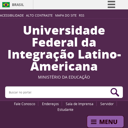
BRASIL
Simplifique!
ACESSIBILIDADE
ALTO CONTRASTE
MAPA DO SITE
RSS
Comunica BR
Universidade
Participe
Federal da
Acesso à informação
Integração Latino-
Legislação
Americana
Canais
MINISTÉRIO DA EDUCAÇÃO
Buscar no portal
Bus
Fale Conosco
Endereços
Sala de Imprensa
Servidor
Estudante