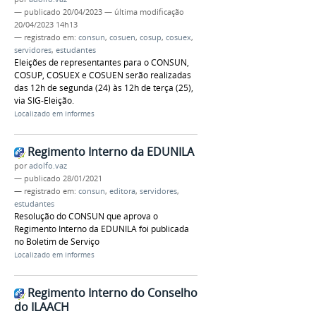
—
publicado
20/04/2023
—
última modificação
20/04/2023 14h13
— registrado em:
consun
,
cosuen
,
cosup
,
cosuex
,
servidores
,
estudantes
Eleições de representantes para o CONSUN,
COSUP, COSUEX e COSUEN serão realizadas
das 12h de segunda (24) às 12h de terça (25),
via SIG-Eleição.
Localizado em
Informes
Regimento Interno da EDUNILA
por
adolfo.vaz
—
publicado
28/01/2021
— registrado em:
consun
,
editora
,
servidores
,
estudantes
Resolução do CONSUN que aprova o
Regimento Interno da EDUNILA foi publicada
no Boletim de Serviço
Localizado em
Informes
Regimento Interno do Conselho
do ILAACH