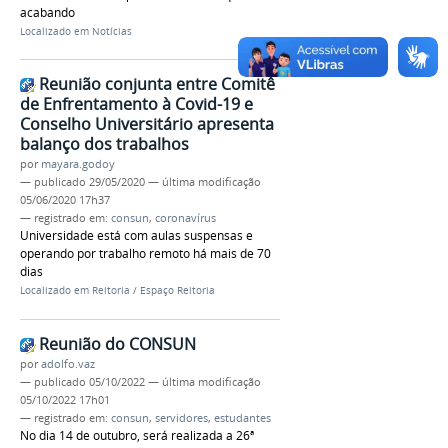
acabando
Localizado em
Notícias
Reunião conjunta entre Comitê
de Enfrentamento à Covid-19 e
Conselho Universitário apresenta
balanço dos trabalhos
por
mayara.godoy
—
publicado
29/05/2020
—
última modificação
05/06/2020 17h37
— registrado em:
consun
,
coronavírus
Universidade está com aulas suspensas e
operando por trabalho remoto há mais de 70
dias
Localizado em
Reitoria
/
Espaço Reitoria
Reunião do CONSUN
por
adolfo.vaz
—
publicado
05/10/2022
—
última modificação
05/10/2022 17h01
— registrado em:
consun
,
servidores
,
estudantes
No dia 14 de outubro, será realizada a 26ª