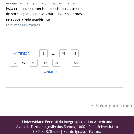
— registrado em:
prograd
,
proagi
,
estudantes
Está em funcionamento um sistema eletrônico
de solicitações no SIGAA para diversos temas
relativos à vida acadêmica
Localizado em
Informes
« ANTERIOR
1
...
44
45
46
47
48
49
50
...
53
PRÓXIMO »
Voltar para o topo
Universidade Federal da Integração Latino-Americana
Avenida Tarquínio Joslin dos Santos, 1000 - Polo Universitário
CEP: 85870-650 | Foz do Iguaçu - Paraná