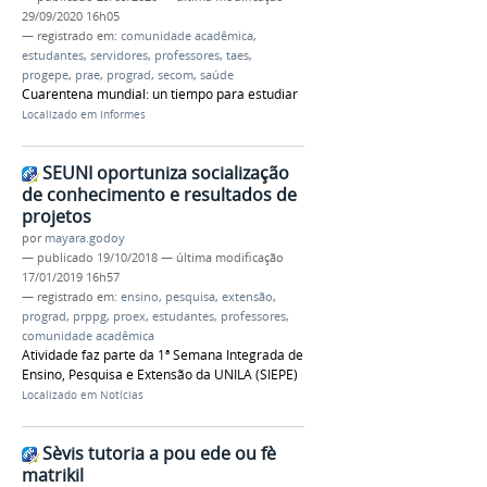
29/09/2020 16h05
— registrado em:
comunidade acadêmica
,
estudantes
,
servidores
,
professores
,
taes
,
progepe
,
prae
,
prograd
,
secom
,
saúde
Cuarentena mundial: un tiempo para estudiar
Localizado em
Informes
SEUNI oportuniza socialização
de conhecimento e resultados de
projetos
por
mayara.godoy
—
publicado
19/10/2018
—
última modificação
17/01/2019 16h57
— registrado em:
ensino
,
pesquisa
,
extensão
,
prograd
,
prppg
,
proex
,
estudantes
,
professores
,
comunidade acadêmica
Atividade faz parte da 1ª Semana Integrada de
Ensino, Pesquisa e Extensão da UNILA (SIEPE)
Localizado em
Notícias
Sèvis tutoria a pou ede ou fè
matrikil