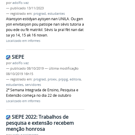
por
adolfo.vaz
—
publicado
13/11/2023
— registrado em:
prograd
,
estudantes
Atansyon estidyan ayisyen nan UNILA. Ou gen
yon envitasyon pou patisipe nan sèvis tutoria a
pou ede ou fè matrikil. Sèvis la pral fèt nan dat
sa yo 14, 15 ak 16 novan.
Localizado em
Informes
SIEPE
por
adolfo.vaz
—
publicado
08/10/2019
—
última modificação
08/10/2019 16h15
— registrado em:
prograd
,
proex
,
prppg
,
editora
,
estudantes
,
servidores
2ª Semana Integrada de Ensino, Pesquisa e
Extensão começa no dia 22 de outubro
Localizado em
Informes
SIEPE 2022: Trabalhos de
pesquisa e extensão recebem
menção honrosa