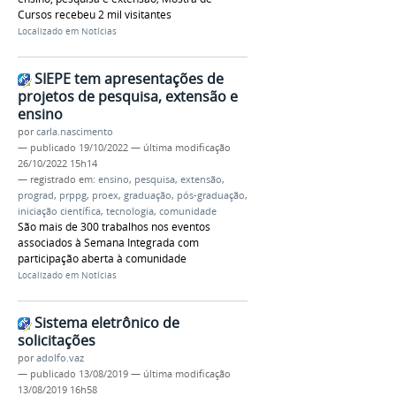
Cursos recebeu 2 mil visitantes
Localizado em
Notícias
SIEPE tem apresentações de
projetos de pesquisa, extensão e
ensino
por
carla.nascimento
—
publicado
19/10/2022
—
última modificação
26/10/2022 15h14
— registrado em:
ensino
,
pesquisa
,
extensão
,
prograd
,
prppg
,
proex
,
graduação
,
pós-graduação
,
iniciação científica
,
tecnologia
,
comunidade
São mais de 300 trabalhos nos eventos
associados à Semana Integrada com
participação aberta à comunidade
Localizado em
Notícias
Sistema eletrônico de
solicitações
por
adolfo.vaz
—
publicado
13/08/2019
—
última modificação
13/08/2019 16h58