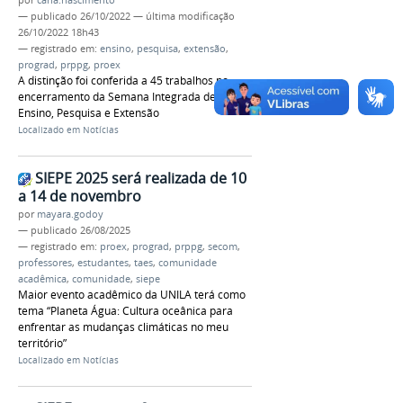
por
carla.nascimento
—
publicado
26/10/2022
—
última modificação
26/10/2022 18h43
— registrado em:
ensino
,
pesquisa
,
extensão
,
prograd
,
prppg
,
proex
A distinção foi conferida a 45 trabalhos no
encerramento da Semana Integrada de
Ensino, Pesquisa e Extensão
Localizado em
Notícias
SIEPE 2025 será realizada de 10
a 14 de novembro
por
mayara.godoy
—
publicado
26/08/2025
— registrado em:
proex
,
prograd
,
prppg
,
secom
,
professores
,
estudantes
,
taes
,
comunidade
acadêmica
,
comunidade
,
siepe
Maior evento acadêmico da UNILA terá como
tema “Planeta Água: Cultura oceânica para
enfrentar as mudanças climáticas no meu
território”
Localizado em
Notícias