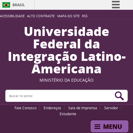
BRASIL
Simplifique!
ACESSIBILIDADE
ALTO CONTRASTE
MAPA DO SITE
RSS
Comunica BR
Universidade
Participe
Federal da
Acesso à informação
Integração Latino-
Legislação
Americana
Canais
MINISTÉRIO DA EDUCAÇÃO
Buscar no portal
Bus
Fale Conosco
Endereços
Sala de Imprensa
Servidor
Estudante