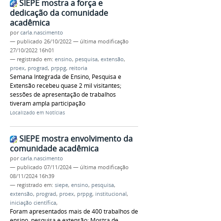
SIEPE mostra a força e
dedicação da comunidade
acadêmica
por
carla.nascimento
—
publicado
26/10/2022
—
última modificação
27/10/2022 16h01
— registrado em:
ensino
,
pesquisa
,
extensão
,
proex
,
prograd
,
prppg
,
reitoria
Semana Integrada de Ensino, Pesquisa e
Extensão recebeu quase 2 mil visitantes;
sessões de apresentação de trabalhos
tiveram ampla participação
Localizado em
Notícias
SIEPE mostra envolvimento da
comunidade acadêmica
por
carla.nascimento
—
publicado
07/11/2024
—
última modificação
08/11/2024 16h39
— registrado em:
siepe
,
ensino
,
pesquisa
,
extensão
,
prograd
,
proex
,
prppg
,
institucional
,
iniciação científica
,
Foram apresentados mais de 400 trabalhos de
ensino, pesquisa e extensão; Mostra de